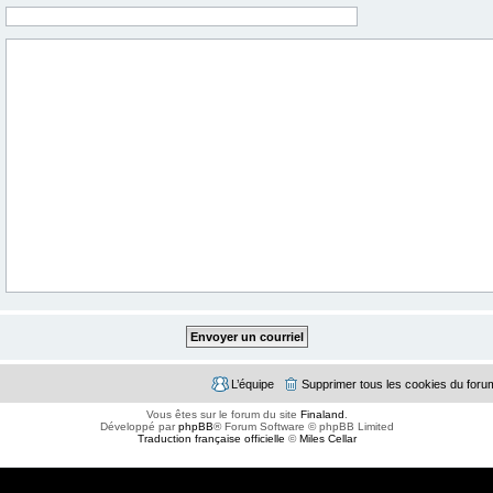
L’équipe
Supprimer tous les cookies du foru
Vous êtes sur le forum du site
Finaland
.
Développé par
phpBB
® Forum Software © phpBB Limited
Traduction française officielle
©
Miles Cellar