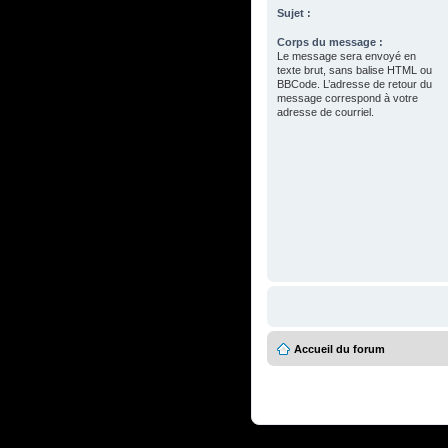
Sujet :
Corps du message :
Le message sera envoyé en
texte brut, sans balise HTML ou
BBCode. L’adresse de retour du
message correspond à votre
adresse de courriel.
Accueil du forum