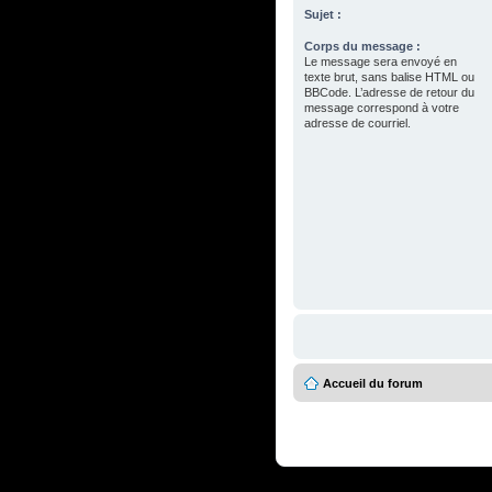
Sujet :
Corps du message :
Le message sera envoyé en
texte brut, sans balise HTML ou
BBCode. L’adresse de retour du
message correspond à votre
adresse de courriel.
Accueil du forum