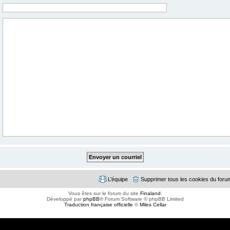
L’équipe
Supprimer tous les cookies du foru
Vous êtes sur le forum du site
Finaland
.
Développé par
phpBB
® Forum Software © phpBB Limited
Traduction française officielle
©
Miles Cellar