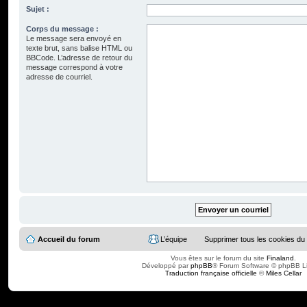
Sujet :
Corps du message :
Le message sera envoyé en
texte brut, sans balise HTML ou
BBCode. L’adresse de retour du
message correspond à votre
adresse de courriel.
Accueil du forum
L’équipe
Supprimer tous les cookies du
Vous êtes sur le forum du site
Finaland
.
Développé par
phpBB
® Forum Software © phpBB L
Traduction française officielle
©
Miles Cellar