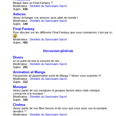
Bloqué dans un Final Fantasy ?
Modérateur :
Divinités du Sanctuaire Sacré
Sujets :
636
Astuces
Venez échanger vos astuces avec plein de monde !
Modérateur :
Divinités du Sanctuaire Sacré
Sujets :
140
Final Fantasy
Pour discuter sur les différents Final Fantasy que vous connaissez c'est par ici
Modérateur :
Divinités du Sanctuaire Sacré
Sujets :
492
Discussion générale
Divers
Ici on parle de tout et souvent de rien ...
Modérateur :
Divinités du Sanctuaire Sacré
Sujets :
291
Animation et Manga
Passionnés de japanimation ou/et de Manga ? Venez vous exprimer !!!
Modérateur :
Divinités du Sanctuaire Sacré
Sujets :
212
Musique
Venez parler de vos musiques et groupes favoris dans cette rubrique
consacrée à la musique !
Modérateur :
Divinités du Sanctuaire Sacré
Sujets :
165
Cinéma
Venez parler de vos films favoris et de ceux que vous avez vus la semaine
dernière ^^
Modérateur :
Divinités du Sanctuaire Sacré