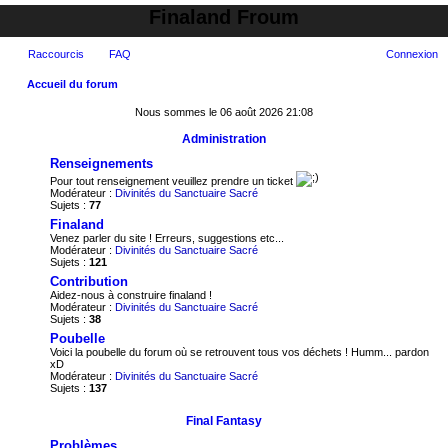
Finaland Froum
Raccourcis
FAQ
Connexion
Accueil du forum
ec
Nous sommes le 06 août 2026 21:08
her
Administration
ch
Renseignements
er
Pour tout renseignement veuillez prendre un ticket
Modérateur :
Divinités du Sanctuaire Sacré
Sujets :
77
Finaland
Venez parler du site ! Erreurs, suggestions etc...
Modérateur :
Divinités du Sanctuaire Sacré
Sujets :
121
Contribution
Aidez-nous à construire finaland !
Modérateur :
Divinités du Sanctuaire Sacré
Sujets :
38
Poubelle
Voici la poubelle du forum où se retrouvent tous vos déchets ! Humm... pardon
xD
Modérateur :
Divinités du Sanctuaire Sacré
Sujets :
137
Final Fantasy
Problèmes