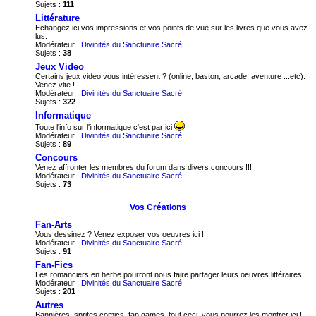
Sujets :
111
Littérature
Echangez ici vos impressions et vos points de vue sur les livres que vous avez
lus.
Modérateur :
Divinités du Sanctuaire Sacré
Sujets :
38
Jeux Video
Certains jeux video vous intéressent ? (online, baston, arcade, aventure ...etc).
Venez vite !
Modérateur :
Divinités du Sanctuaire Sacré
Sujets :
322
Informatique
Toute l'info sur l'informatique c'est par ici
Modérateur :
Divinités du Sanctuaire Sacré
Sujets :
89
Concours
Venez affronter les membres du forum dans divers concours !!!
Modérateur :
Divinités du Sanctuaire Sacré
Sujets :
73
Vos Créations
Fan-Arts
Vous dessinez ? Venez exposer vos oeuvres ici !
Modérateur :
Divinités du Sanctuaire Sacré
Sujets :
91
Fan-Fics
Les romanciers en herbe pourront nous faire partager leurs oeuvres littéraires !
Modérateur :
Divinités du Sanctuaire Sacré
Sujets :
201
Autres
Bannières, sprites comics, fan games, tout ceci, vous pourrez les montrer ici !