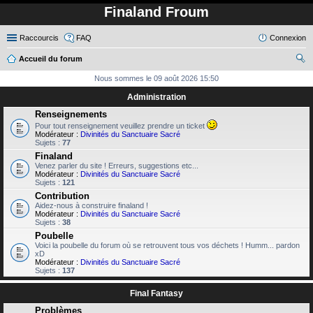
Finaland Froum
Raccourcis
FAQ
Connexion
Accueil du forum
ec
Nous sommes le 09 août 2026 15:50
her
Administration
ch
Renseignements
Pour tout renseignement veuillez prendre un ticket
er
Modérateur :
Divinités du Sanctuaire Sacré
Sujets :
77
Finaland
Venez parler du site ! Erreurs, suggestions etc...
Modérateur :
Divinités du Sanctuaire Sacré
Sujets :
121
Contribution
Aidez-nous à construire finaland !
Modérateur :
Divinités du Sanctuaire Sacré
Sujets :
38
Poubelle
Voici la poubelle du forum où se retrouvent tous vos déchets ! Humm... pardon
xD
Modérateur :
Divinités du Sanctuaire Sacré
Sujets :
137
Final Fantasy
Problèmes