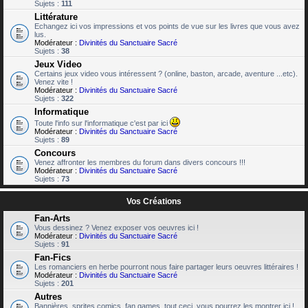
Sujets :
111
Littérature
Echangez ici vos impressions et vos points de vue sur les livres que vous avez
lus.
Modérateur :
Divinités du Sanctuaire Sacré
Sujets :
38
Jeux Video
Certains jeux video vous intéressent ? (online, baston, arcade, aventure ...etc).
Venez vite !
Modérateur :
Divinités du Sanctuaire Sacré
Sujets :
322
Informatique
Toute l'info sur l'informatique c'est par ici
Modérateur :
Divinités du Sanctuaire Sacré
Sujets :
89
Concours
Venez affronter les membres du forum dans divers concours !!!
Modérateur :
Divinités du Sanctuaire Sacré
Sujets :
73
Vos Créations
Fan-Arts
Vous dessinez ? Venez exposer vos oeuvres ici !
Modérateur :
Divinités du Sanctuaire Sacré
Sujets :
91
Fan-Fics
Les romanciers en herbe pourront nous faire partager leurs oeuvres littéraires !
Modérateur :
Divinités du Sanctuaire Sacré
Sujets :
201
Autres
Bannières, sprites comics, fan games, tout ceci, vous pourrez les montrer ici !