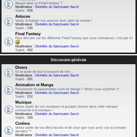
Bloqué dans un Final Fantasy ?
Modérateur :
Divinités du Sanctuaire Sacré
Sujets :
636
Astuces
Venez échanger vos astuces avec plein de monde !
Modérateur :
Divinités du Sanctuaire Sacré
Sujets :
140
Final Fantasy
Pour discuter sur les différents Final Fantasy que vous connaissez c'est par ici
Modérateur :
Divinités du Sanctuaire Sacré
Sujets :
492
Discussion générale
Divers
Ici on parle de tout et souvent de rien ...
Modérateur :
Divinités du Sanctuaire Sacré
Sujets :
291
Animation et Manga
Passionnés de japanimation ou/et de Manga ? Venez vous exprimer !!!
Modérateur :
Divinités du Sanctuaire Sacré
Sujets :
212
Musique
Venez parler de vos musiques et groupes favoris dans cette rubrique
consacrée à la musique !
Modérateur :
Divinités du Sanctuaire Sacré
Sujets :
165
Cinéma
Venez parler de vos films favoris et de ceux que vous avez vus la semaine
dernière ^^
Modérateur :
Divinités du Sanctuaire Sacré