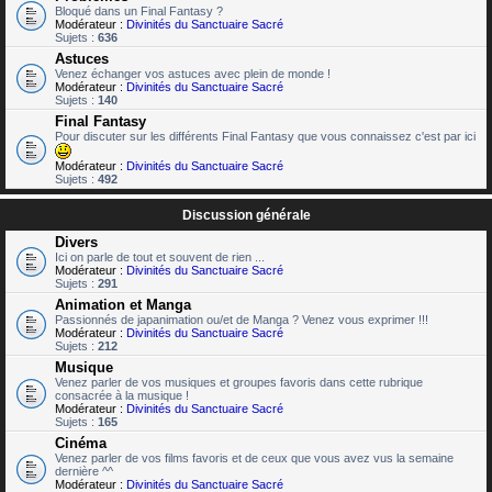
Bloqué dans un Final Fantasy ?
Modérateur :
Divinités du Sanctuaire Sacré
Sujets :
636
Astuces
Venez échanger vos astuces avec plein de monde !
Modérateur :
Divinités du Sanctuaire Sacré
Sujets :
140
Final Fantasy
Pour discuter sur les différents Final Fantasy que vous connaissez c'est par ici
Modérateur :
Divinités du Sanctuaire Sacré
Sujets :
492
Discussion générale
Divers
Ici on parle de tout et souvent de rien ...
Modérateur :
Divinités du Sanctuaire Sacré
Sujets :
291
Animation et Manga
Passionnés de japanimation ou/et de Manga ? Venez vous exprimer !!!
Modérateur :
Divinités du Sanctuaire Sacré
Sujets :
212
Musique
Venez parler de vos musiques et groupes favoris dans cette rubrique
consacrée à la musique !
Modérateur :
Divinités du Sanctuaire Sacré
Sujets :
165
Cinéma
Venez parler de vos films favoris et de ceux que vous avez vus la semaine
dernière ^^
Modérateur :
Divinités du Sanctuaire Sacré