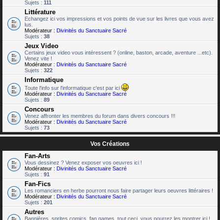
Sujets :
111
Littérature
Echangez ici vos impressions et vos points de vue sur les livres que vous avez
lus.
Modérateur :
Divinités du Sanctuaire Sacré
Sujets :
38
Jeux Video
Certains jeux video vous intéressent ? (online, baston, arcade, aventure ...etc).
Venez vite !
Modérateur :
Divinités du Sanctuaire Sacré
Sujets :
322
Informatique
Toute l'info sur l'informatique c'est par ici
Modérateur :
Divinités du Sanctuaire Sacré
Sujets :
89
Concours
Venez affronter les membres du forum dans divers concours !!!
Modérateur :
Divinités du Sanctuaire Sacré
Sujets :
73
Vos Créations
Fan-Arts
Vous dessinez ? Venez exposer vos oeuvres ici !
Modérateur :
Divinités du Sanctuaire Sacré
Sujets :
91
Fan-Fics
Les romanciers en herbe pourront nous faire partager leurs oeuvres littéraires !
Modérateur :
Divinités du Sanctuaire Sacré
Sujets :
201
Autres
Bannières, sprites comics, fan games, tout ceci, vous pourrez les montrer ici !