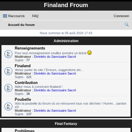
Finaland Froum
Raccourcis
FAQ
Connexion
Accueil du forum
ec
Nous sommes le 09 août 2026 17:43
her
Administration
ch
Renseignements
Pour tout renseignement veuillez prendre un ticket
er
Modérateur :
Divinités du Sanctuaire Sacré
Sujets :
77
Finaland
Venez parler du site ! Erreurs, suggestions etc...
Modérateur :
Divinités du Sanctuaire Sacré
Sujets :
121
Contribution
Aidez-nous à construire finaland !
Modérateur :
Divinités du Sanctuaire Sacré
Sujets :
38
Poubelle
Voici la poubelle du forum où se retrouvent tous vos déchets ! Humm... pardon
xD
Modérateur :
Divinités du Sanctuaire Sacré
Sujets :
137
Final Fantasy
Problèmes