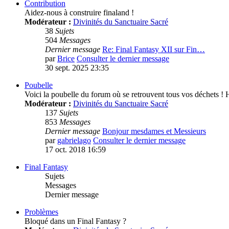
Contribution
Aidez-nous à construire finaland !
Modérateur :
Divinités du Sanctuaire Sacré
38
Sujets
504
Messages
Dernier message
Re: Final Fantasy XII sur Fin…
par
Brice
Consulter le dernier message
30 sept. 2025 23:35
Poubelle
Voici la poubelle du forum où se retrouvent tous vos déchets 
Modérateur :
Divinités du Sanctuaire Sacré
137
Sujets
853
Messages
Dernier message
Bonjour mesdames et Messieurs
par
gabrielago
Consulter le dernier message
17 oct. 2018 16:59
Final Fantasy
Sujets
Messages
Dernier message
Problèmes
Bloqué dans un Final Fantasy ?