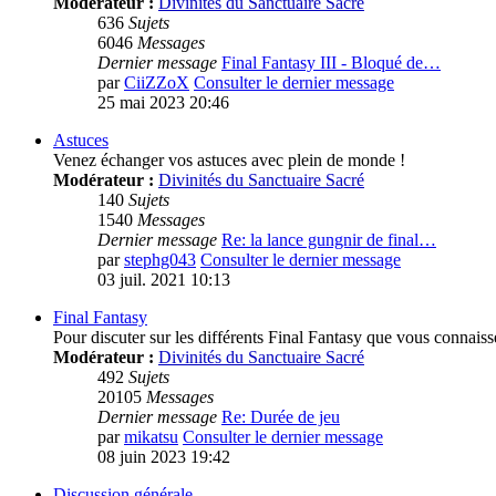
Modérateur :
Divinités du Sanctuaire Sacré
636
Sujets
6046
Messages
Dernier message
Final Fantasy III - Bloqué de…
par
CiiZZoX
Consulter le dernier message
25 mai 2023 20:46
Astuces
Venez échanger vos astuces avec plein de monde !
Modérateur :
Divinités du Sanctuaire Sacré
140
Sujets
1540
Messages
Dernier message
Re: la lance gungnir de final…
par
stephg043
Consulter le dernier message
03 juil. 2021 10:13
Final Fantasy
Pour discuter sur les différents Final Fantasy que vous connaisse
Modérateur :
Divinités du Sanctuaire Sacré
492
Sujets
20105
Messages
Dernier message
Re: Durée de jeu
par
mikatsu
Consulter le dernier message
08 juin 2023 19:42
Discussion générale