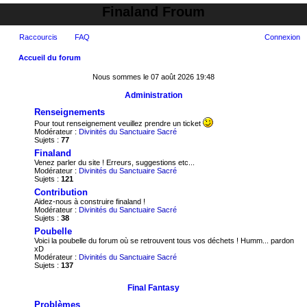
Finaland Froum
Raccourcis
FAQ
Connexion
Accueil du forum
ec
Nous sommes le 07 août 2026 19:48
her
Administration
ch
Renseignements
Pour tout renseignement veuillez prendre un ticket
er
Modérateur :
Divinités du Sanctuaire Sacré
Sujets :
77
Finaland
Venez parler du site ! Erreurs, suggestions etc...
Modérateur :
Divinités du Sanctuaire Sacré
Sujets :
121
Contribution
Aidez-nous à construire finaland !
Modérateur :
Divinités du Sanctuaire Sacré
Sujets :
38
Poubelle
Voici la poubelle du forum où se retrouvent tous vos déchets ! Humm... pardon
xD
Modérateur :
Divinités du Sanctuaire Sacré
Sujets :
137
Final Fantasy
Problèmes