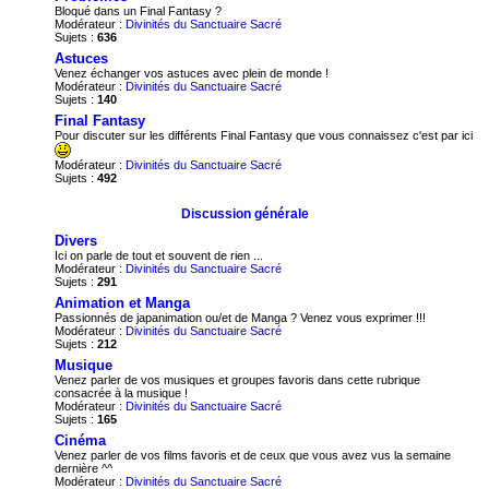
Bloqué dans un Final Fantasy ?
Modérateur :
Divinités du Sanctuaire Sacré
Sujets :
636
Astuces
Venez échanger vos astuces avec plein de monde !
Modérateur :
Divinités du Sanctuaire Sacré
Sujets :
140
Final Fantasy
Pour discuter sur les différents Final Fantasy que vous connaissez c'est par ici
Modérateur :
Divinités du Sanctuaire Sacré
Sujets :
492
Discussion générale
Divers
Ici on parle de tout et souvent de rien ...
Modérateur :
Divinités du Sanctuaire Sacré
Sujets :
291
Animation et Manga
Passionnés de japanimation ou/et de Manga ? Venez vous exprimer !!!
Modérateur :
Divinités du Sanctuaire Sacré
Sujets :
212
Musique
Venez parler de vos musiques et groupes favoris dans cette rubrique
consacrée à la musique !
Modérateur :
Divinités du Sanctuaire Sacré
Sujets :
165
Cinéma
Venez parler de vos films favoris et de ceux que vous avez vus la semaine
dernière ^^
Modérateur :
Divinités du Sanctuaire Sacré