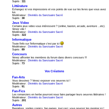
Sujets :
111
Littérature
Echangez ici vos impressions et vos points de vue sur les livres que vous avez
lus.
Modérateur :
Divinités du Sanctuaire Sacré
Sujets :
38
Jeux Video
Certains jeux video vous intéressent ? (online, baston, arcade, aventure ...etc).
Venez vite !
Modérateur :
Divinités du Sanctuaire Sacré
Sujets :
322
Informatique
Toute l'info sur l'informatique c'est par ici
Modérateur :
Divinités du Sanctuaire Sacré
Sujets :
89
Concours
Venez affronter les membres du forum dans divers concours !!!
Modérateur :
Divinités du Sanctuaire Sacré
Sujets :
73
Vos Créations
Fan-Arts
Vous dessinez ? Venez exposer vos oeuvres ici !
Modérateur :
Divinités du Sanctuaire Sacré
Sujets :
91
Fan-Fics
Les romanciers en herbe pourront nous faire partager leurs oeuvres littéraires !
Modérateur :
Divinités du Sanctuaire Sacré
Sujets :
201
Autres
Bannières, sprites comics, fan games, tout ceci, vous pourrez les montrer ici !