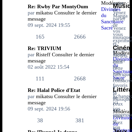
Modérateur :
ou/et
Musiq
Re: Rwby Par MontyOum
Divinités
de
Venez
par
mikatsu
Consulter le dernier
du
Manga
parler
message
Sanctuaire
?
de
09 sept. 2024 19:55
Sacré
Venez
vos
vous
165
2666
musique
exprimer
et
!!!
Ciném
Re: TRIVIUM
groupes
Modérate
Venez
par
Risteff
Consulter le dernier
favoris
Divinité
parler
message
dans
du
de
02 août 2022 15:54
cette
Sanctuai
vos
rubrique
Sacré
111
2668
films
consacré
favoris
à
Littér
Re: Halal Police d'Etat
et
la
Echange
par
mikatsu
Consulter le dernier
de
musique
ici
message
ceux
!
vos
09 sept. 2024 19:56
que
Modérate
impressi
vous
Divinité
38
381
et
avez
du
vos
vus
Sanctuai
Jeux
Re: [Donne] Je donne