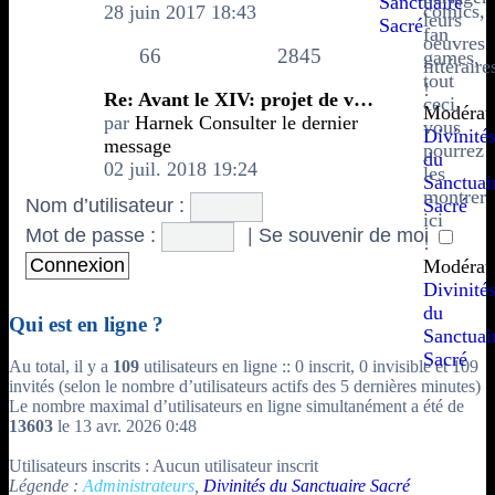
Sanctuaire
comics,
28 juin 2017 18:43
leurs
Sacré
fan
oeuvres
66
2845
games,
littéraire
tout
!
Re: Avant le XIV: projet de v…
ceci,
Modérate
par
Harnek
Consulter le dernier
vous
Divinité
message
pourrez
du
02 juil. 2018 19:24
les
Sanctuai
montrer
Sacré
Nom d’utilisateur :
ici
Mot de passe :
|
Se souvenir de moi
!
Modérate
Divinité
du
Qui est en ligne ?
Sanctuai
Sacré
Au total, il y a
109
utilisateurs en ligne :: 0 inscrit, 0 invisible et 109
invités (selon le nombre d’utilisateurs actifs des 5 dernières minutes)
Le nombre maximal d’utilisateurs en ligne simultanément a été de
13603
le 13 avr. 2026 0:48
Utilisateurs inscrits : Aucun utilisateur inscrit
Légende :
Administrateurs
,
Divinités du Sanctuaire Sacré