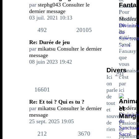
Fanta
par
stephg043
Consulter le
monde
dernier message
Pour
!
03 juil. 2021 10:13
discuter
Modérate
sur
Divinité
492
20105
les
du
différent
Sanctuai
DISCUSSION
SUJETS
Re: Durée de jeu
Final
Sacré
GÉNÉRALE
par
mikatsu
Consulter le dernier
MESSAGES
Fantasy
message
que
08 juin 2023 19:42
vous
Divers
DERNIER MESSAGE
connaiss
291
Ici
c'est
on
par
16601
parle
ici
de
Anima
Re: Et toi ? Qui es tu ?
tout
Modérate
et
par
mikatsu
Consulter le dernier
et
Divinité
message
Mang
souvent
du
25 sept. 2025 19:05
de
Passionn
Sanctuai
rien
de
212
3670
Sacré
...
japanima