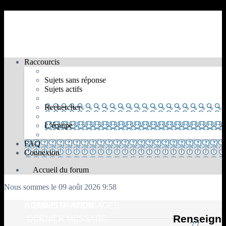
Finaland Froum
www.finaland.com
Raccourcis
Sujets sans réponse
Sujets actifs
Rechercher
L’équipe
FAQ
Connexion
Accueil du forum
Nous sommes le 09 août 2026 9:58
ADMINISTRATION
SUJETS
MESSAGES
Renseign
DERNIER MESSAGE
77