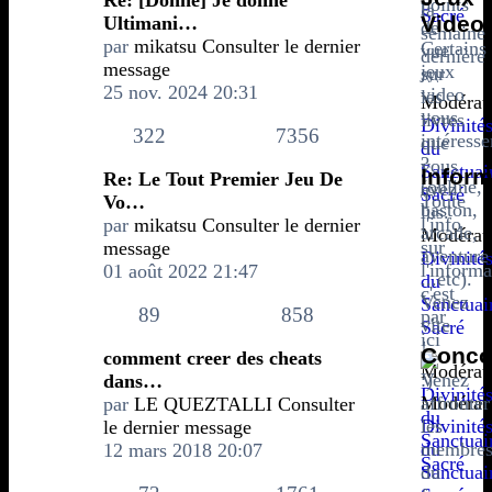
points
la
Sacré
Video
Ultimani…
de
semaine
par
mikatsu
Consulter le dernier
Certains
vue
dernière
message
jeux
sur
^^
25 nov. 2024 20:31
video
les
Modérate
vous
livres
Divinité
322
7356
intéresse
que
du
?
vous
Sanctuai
Inform
Re: Le Tout Premier Jeu De
(online,
avez
Sacré
Toute
Vo…
baston,
lus.
l'info
par
mikatsu
Consulter le dernier
arcade,
Modérate
sur
message
aventure
Divinité
l'informa
01 août 2022 21:47
...etc).
du
c'est
Venez
Sanctuai
89
858
par
vite
Sacré
ici
!
Conco
comment creer des cheats
Modérate
Venez
dans…
Divinité
Modérate
affronter
par
LE QUEZTALLI
Consulter
du
Divinité
les
le dernier message
Sanctuai
du
membre
12 mars 2018 20:07
Sacré
Sanctuai
du