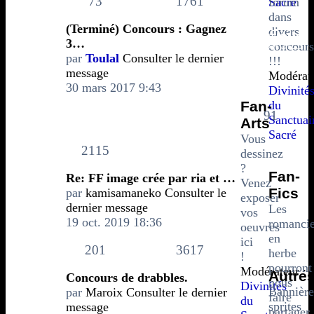
73
1761
Sacré
forum
dans
VOS
SUJETS
(Terminé) Concours : Gagnez
divers
CRÉATIONS
3…
MESSAGES
concours
par
Toulal
Consulter le dernier
!!!
message
Modérate
30 mars 2017 9:43
Divinité
Fan-
du
DERNIER MESSAGE
91
Sanctuai
Arts
Sacré
Vous
2115
dessinez
?
Fan-
Re: FF image crée par ria et …
Venez
Fics
par
kamisamaneko
Consulter le
exposer
dernier message
Les
vos
19 oct. 2019 18:36
romancie
oeuvres
en
ici
201
3617
herbe
!
pourront
Modérateur :
Autre
Concours de drabbles.
nous
Divinités
Bannière
par
Maroix
Consulter le dernier
faire
du
sprites
message
partager