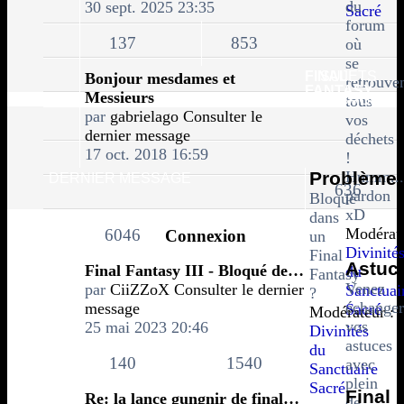
du
30 sept. 2025 23:35
Sacré
forum
137
853
où
se
FINAL
SUJETS
Bonjour mesdames et
retrouve
FANTASY
Messieurs
MESSAGES
tous
par
gabrielago
Consulter le
vos
dernier message
déchets
17 oct. 2018 16:59
!
Problème
Humm...
DERNIER MESSAGE
636
pardon
Bloqué
xD
dans
Modérate
6046
Connexion
un
Divinité
Final
Astuc
Final Fantasy III - Bloqué de…
du
Fantasy
Venez
par
CiiZZoX
Consulter le dernier
Sanctuai
?
échanger
message
Sacré
Modérateur :
vos
25 mai 2023 20:46
Divinités
astuces
du
140
1540
avec
Sanctuaire
plein
Sacré
Final
Re: la lance gungnir de final…
de