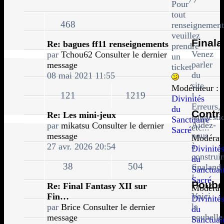
Pour
tout
468
renseignement
veuillez
Final
Re: bagues ff11 renseignements
prendre
Venez
par
Tchou62
Consulter le dernier
un
parler
message
ticket
du
08 mai 2021 11:55
site
Modérateur :
121
1219
!
Divinités
Erreurs,
du
Contri
Re: Les mini-jeux
suggesti
Sanctuaire
Aidez-
par
mikatsu
Consulter le dernier
etc...
Sacré
nous
message
Modérate
à
27 avr. 2026 20:54
Divinité
construir
du
38
504
finaland
Sanctuai
!
Sacré
Poube
Re: Final Fantasy XII sur
Modérate
Voici
Fin…
Divinité
la
par
Brice
Consulter le dernier
du
poubelle
message
Sanctuai