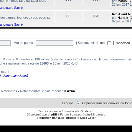
urront nous faire partager leurs
par
Maroix
28 juin 2017 
Sanctuaire Sacré
Re: Avant le
66
2845
 fan games, tout ceci, vous pourrez
i
par
Harnek
02 juil. 2018 
l
Sanctuaire Sacré
l
Mot de passe :
|
Se souvenir de moi
i
 :: 0 inscrit, 0 invisible et 198 invités (selon le nombre d’utilisateurs actifs des 5 dernières min
ligne simultanément a été de
13603
le 13 avr. 2026 0:48
 inscrit
 du Sanctuaire Sacré
16
membres • Notre membre le plus récent est
Azna
L’équipe
Supprimer tous les cookies du foru
Vous êtes sur le forum du site
Finaland
.
Développé par
phpBB
® Forum Software © phpBB Limited
Traduction française officielle
©
Miles Cellar