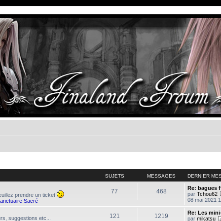
SUJETS
MESSAGES
DERNIER ME
Re: bagues f
77
468
par
Tchou62
uillez prendre un ticket
08 mai 2021 1
Sanctuaire Sacré
Re: Les mini
121
1219
urs, suggestions etc...
par
mikatsu