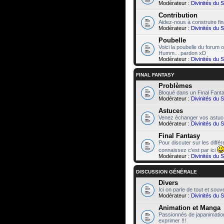
Modérateur :
Divinités du 
Contribution
Aidez-nous à construire fin
Modérateur :
Divinités du 
Poubelle
Voici la poubelle du forum 
Humm... pardon xD
Modérateur :
Divinités du 
FINAL FANTASY
Problèmes
Bloqué dans un Final Fant
Modérateur :
Divinités du 
Astuces
Venez échanger vos astuce
Modérateur :
Divinités du 
Final Fantasy
Pour discuter sur les diffé
connaissez c'est par ici
Modérateur :
Divinités du 
DISCUSSION GÉNÉRALE
Divers
Ici on parle de tout et souve
Modérateur :
Divinités du 
Animation et Manga
Passionnés de japanimatio
exprimer !!!