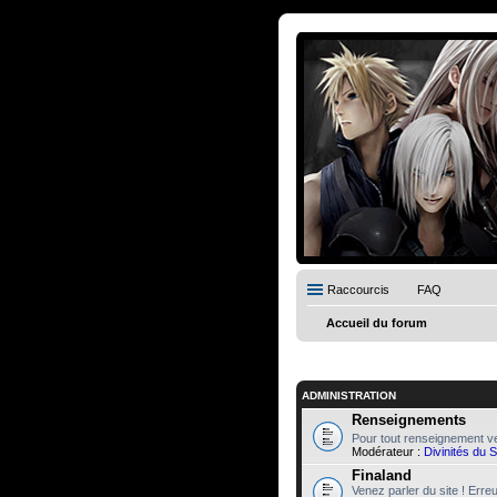
Raccourcis
FAQ
Accueil du forum
ADMINISTRATION
Renseignements
Pour tout renseignement ve
Modérateur :
Divinités du 
Finaland
Venez parler du site ! Erre