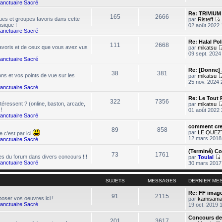
Sanctuaire Sacré
Re: TRIVIUM
165
2666
es et groupes favoris dans cette
par
Risteff
sique !
02 août 2022 
Sanctuaire Sacré
Re: Halal Pol
111
2668
favoris et de ceux que vous avez vus
par
mikatsu
09 sept. 2024
l
Sanctuaire Sacré
t
Re: [Donne]
r
38
381
ns et vos points de vue sur les
par
mikatsu
l
25 nov. 2024 
Sanctuaire Sacré
Re: Le Tout 
322
7356
r
téressent ? (online, baston, arcade,
par
mikatsu
 !
01 août 2022 
i
Sanctuaire Sacré
r
comment cre
89
858
par
LE QUEZ
ue c'est par ici
12 mars 2018
Sanctuaire Sacré
(Terminé) C
73
1761
s du forum dans divers concours !!!
par
Toulal
Sanctuaire Sacré
30 mars 2017
SUJETS
MESSAGES
DERNIER ME
l
Re: FF image
91
2115
t
oser vos oeuvres ici !
par
kamisam
Sanctuaire Sacré
19 oct. 2019 
l
Concours de
201
3617