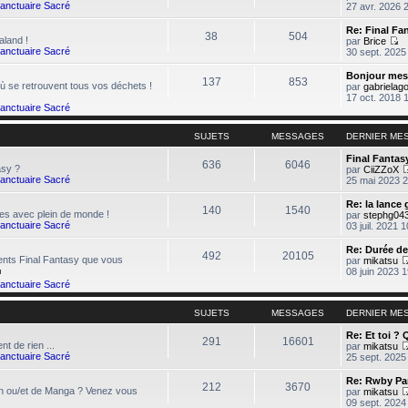
Sanctuaire Sacré
27 avr. 2026 
Re: Final Fa
38
504
aland !
par
Brice
C
Sanctuaire Sacré
30 sept. 2025
o
n
Bonjour mes
137
853
s
où se retrouvent tous vos déchets !
par
gabrielag
u
17 oct. 2018 
l
Sanctuaire Sacré
t
e
SUJETS
MESSAGES
DERNIER ME
r
l
Final Fantas
e
636
6046
asy ?
par
CiiZZoX
d
Sanctuaire Sacré
25 mai 2023 
e
r
n
Re: la lance
140
1540
s avec plein de monde !
i
par
stephg04
Sanctuaire Sacré
e
03 juil. 2021 
r
m
Re: Durée de
492
20105
e
rents Final Fantasy que vous
par
mikatsu
s
08 juin 2023 
s
Sanctuaire Sacré
a
g
e
SUJETS
MESSAGES
DERNIER ME
Re: Et toi ? 
291
16601
nt de rien ...
par
mikatsu
Sanctuaire Sacré
25 sept. 2025
Re: Rwby P
212
3670
n ou/et de Manga ? Venez vous
par
mikatsu
09 sept. 2024