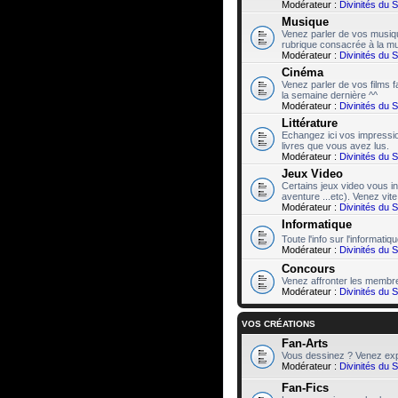
Modérateur :
Divinités du 
Musique
Venez parler de vos musiqu
rubrique consacrée à la mu
Modérateur :
Divinités du 
Cinéma
Venez parler de vos films 
la semaine dernière ^^
Modérateur :
Divinités du 
Littérature
Echangez ici vos impressio
livres que vous avez lus.
Modérateur :
Divinités du 
Jeux Video
Certains jeux video vous in
aventure ...etc). Venez vite
Modérateur :
Divinités du 
Informatique
Toute l'info sur l'informatiq
Modérateur :
Divinités du 
Concours
Venez affronter les membre
Modérateur :
Divinités du 
VOS CRÉATIONS
Fan-Arts
Vous dessinez ? Venez exp
Modérateur :
Divinités du 
Fan-Fics