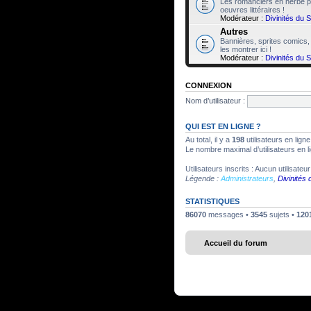
Les romanciers en herbe po
oeuvres littéraires !
Modérateur :
Divinités du 
Autres
Bannières, sprites comics,
les montrer ici !
Modérateur :
Divinités du 
CONNEXION
Nom d’utilisateur :
QUI EST EN LIGNE ?
Au total, il y a
198
utilisateurs en ligne
Le nombre maximal d’utilisateurs en 
Utilisateurs inscrits : Aucun utilisateur
Légende :
Administrateurs
,
Divinités
STATISTIQUES
86070
messages •
3545
sujets •
120
Accueil du forum