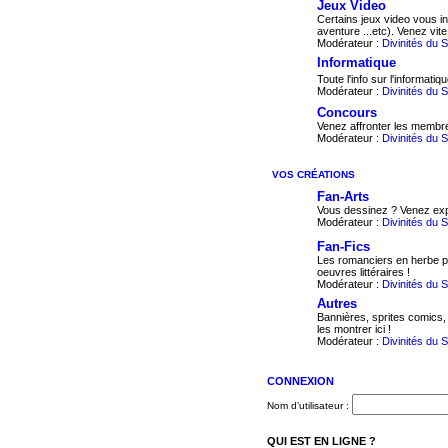
Jeux Video
Certains jeux video vous in
aventure ...etc). Venez vite
Modérateur :
Divinités du 
Informatique
Toute l'info sur l'informatiq
Modérateur :
Divinités du 
Concours
Venez affronter les membre
Modérateur :
Divinités du 
VOS CRÉATIONS
Fan-Arts
Vous dessinez ? Venez exp
Modérateur :
Divinités du 
Fan-Fics
Les romanciers en herbe po
oeuvres littéraires !
Modérateur :
Divinités du 
Autres
Bannières, sprites comics,
les montrer ici !
Modérateur :
Divinités du 
CONNEXION
Nom d’utilisateur :
QUI EST EN LIGNE ?