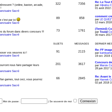
Re: Le Tout 
322
7356
téressent ? (online, baston, arcade,
par
mikatsu
C
 !
01 août 2022 
Sanctuaire Sacré
comment cre
89
858
par
LE QUEZ
ue c'est par ici
12 mars 2018
Sanctuaire Sacré
(Terminé) C
73
1761
s du forum dans divers concours !!!
par
Toulal
Co
Sanctuaire Sacré
30 mars 2017
SUJETS
MESSAGES
DERNIER ME
Re: FF image
91
2115
oser vos oeuvres ici !
par
kamisam
Sanctuaire Sacré
19 oct. 2019 
Concours de
201
3617
urront nous faire partager leurs
par
Maroix
Co
28 juin 2017 
Sanctuaire Sacré
Re: Avant le
66
2845
 fan games, tout ceci, vous pourrez
par
Harnek
C
02 juil. 2018 
Sanctuaire Sacré
Mot de passe :
|
Se souvenir de moi