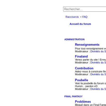
Raccourcis
FAQ
Accueil du forum
ADMINISTRATION
Renseignements
Pour tout renseignement ve
Modérateur :
Divinités du 
Finaland
Venez parler du site ! Erre
Modérateur :
Divinités du 
Contribution
Aidez-nous à construire fin
Modérateur :
Divinités du 
Poubelle
Voici la poubelle du forum 
Humm... pardon xD
Modérateur :
Divinités du 
FINAL FANTASY
Problèmes
Bloqué dans un Final Fant