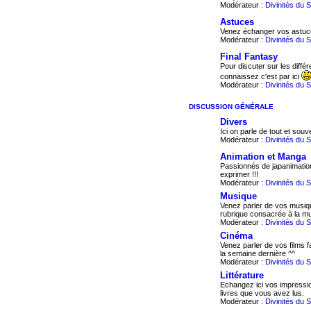
Modérateur :
Divinités du 
Astuces
Venez échanger vos astuce
Modérateur :
Divinités du 
Final Fantasy
Pour discuter sur les diffé
connaissez c'est par ici
Modérateur :
Divinités du 
DISCUSSION GÉNÉRALE
Divers
Ici on parle de tout et souve
Modérateur :
Divinités du 
Animation et Manga
Passionnés de japanimatio
exprimer !!!
Modérateur :
Divinités du 
Musique
Venez parler de vos musiqu
rubrique consacrée à la mu
Modérateur :
Divinités du 
Cinéma
Venez parler de vos films 
la semaine dernière ^^
Modérateur :
Divinités du 
Littérature
Echangez ici vos impressio
livres que vous avez lus.
Modérateur :
Divinités du 