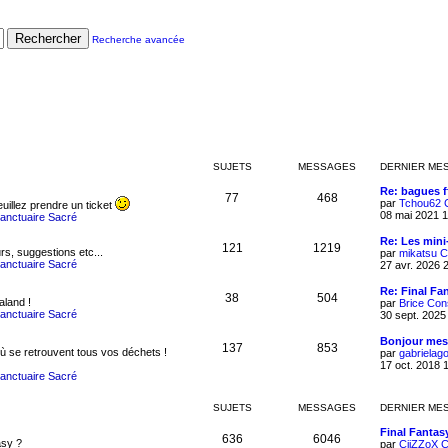
Rechercher
Recherche avancée
SUJETS
MESSAGES
DERNIER ME
Re: bagues f
77
468
par
Tchou62
uillez prendre un ticket
08 mai 2021 1
Sanctuaire Sacré
Re: Les mini
121
1219
urs, suggestions etc...
par
mikatsu
C
Sanctuaire Sacré
27 avr. 2026 
Re: Final Fa
38
504
aland !
par
Brice
Cons
Sanctuaire Sacré
30 sept. 2025
Bonjour mes
137
853
où se retrouvent tous vos déchets !
par
gabrielag
17 oct. 2018 
Sanctuaire Sacré
SUJETS
MESSAGES
DERNIER ME
Final Fantas
636
6046
asy ?
par
CiiZZoX
C