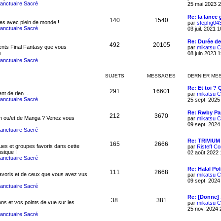
Sanctuaire Sacré
25 mai 2023 
Re: la lance
140
1540
s avec plein de monde !
par
stephg04
Sanctuaire Sacré
03 juil. 2021 
Re: Durée de
492
20105
rents Final Fantasy que vous
par
mikatsu
C
08 juin 2023 
Sanctuaire Sacré
SUJETS
MESSAGES
DERNIER ME
Re: Et toi ? 
291
16601
nt de rien ...
par
mikatsu
C
Sanctuaire Sacré
25 sept. 2025
Re: Rwby P
212
3670
n ou/et de Manga ? Venez vous
par
mikatsu
C
09 sept. 2024
Sanctuaire Sacré
Re: TRIVIUM
165
2666
es et groupes favoris dans cette
par
Risteff
Co
sique !
02 août 2022 
Sanctuaire Sacré
Re: Halal Pol
111
2668
favoris et de ceux que vous avez vus
par
mikatsu
C
09 sept. 2024
Sanctuaire Sacré
Re: [Donne]
38
381
ns et vos points de vue sur les
par
mikatsu
C
25 nov. 2024 
Sanctuaire Sacré