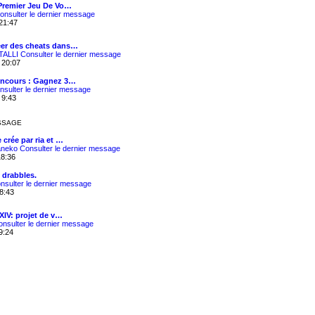
Premier Jeu De Vo…
onsulter le dernier message
21:47
er des cheats dans…
TALLI
Consulter le dernier message
 20:07
oncours : Gagnez 3…
nsulter le dernier message
 9:43
SSAGE
 crée par ria et …
aneko
Consulter le dernier message
18:36
 drabbles.
nsulter le dernier message
18:43
 XIV: projet de v…
onsulter le dernier message
19:24