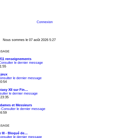
Connexion
Nous sommes le 07 août 2026 5:27
SSAGE
f11 renseignements
Consulter le dernier message
1:55
-jeux
onsulter le dernier message
20:54
ntasy XII sur Fin…
ulter le dernier message
 23:35
dames et Messieurs
o
Consulter le dernier message
16:59
SSAGE
y III - Bloqué de…
onsulter le dernier message