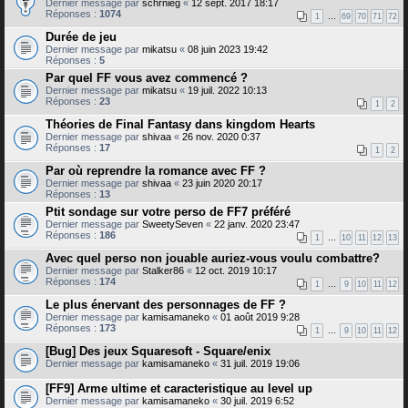
Dernier message par
schrnieg
«
12 sept. 2017 18:17
Réponses :
1074
1
…
69
70
71
72
Durée de jeu
Dernier message par
mikatsu
«
08 juin 2023 19:42
Réponses :
5
Par quel FF vous avez commencé ?
Dernier message par
mikatsu
«
19 juil. 2022 10:13
Réponses :
23
1
2
Théories de Final Fantasy dans kingdom Hearts
Dernier message par
shivaa
«
26 nov. 2020 0:37
Réponses :
17
1
2
Par où reprendre la romance avec FF ?
Dernier message par
shivaa
«
23 juin 2020 20:17
Réponses :
13
Ptit sondage sur votre perso de FF7 préféré
Dernier message par
SweetySeven
«
22 janv. 2020 23:47
Réponses :
186
1
…
10
11
12
13
Avec quel perso non jouable auriez-vous voulu combattre?
Dernier message par
Stalker86
«
12 oct. 2019 10:17
Réponses :
174
1
…
9
10
11
12
Le plus énervant des personnages de FF ?
Dernier message par
kamisamaneko
«
01 août 2019 9:28
Réponses :
173
1
…
9
10
11
12
[Bug] Des jeux Squaresoft - Square/enix
Dernier message par
kamisamaneko
«
31 juil. 2019 19:06
[FF9] Arme ultime et caracteristique au level up
Dernier message par
kamisamaneko
«
30 juil. 2019 6:52