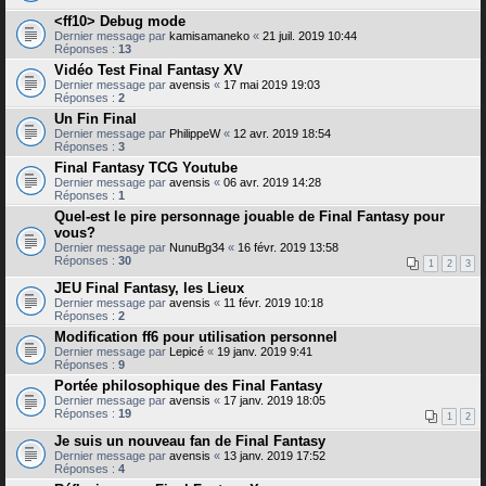
<ff10> Debug mode
Dernier message par
kamisamaneko
«
21 juil. 2019 10:44
Réponses :
13
Vidéo Test Final Fantasy XV
Dernier message par
avensis
«
17 mai 2019 19:03
Réponses :
2
Un Fin Final
Dernier message par
PhilippeW
«
12 avr. 2019 18:54
Réponses :
3
Final Fantasy TCG Youtube
Dernier message par
avensis
«
06 avr. 2019 14:28
Réponses :
1
Quel-est le pire personnage jouable de Final Fantasy pour
vous?
Dernier message par
NunuBg34
«
16 févr. 2019 13:58
Réponses :
30
1
2
3
JEU Final Fantasy, les Lieux
Dernier message par
avensis
«
11 févr. 2019 10:18
Réponses :
2
Modification ff6 pour utilisation personnel
Dernier message par
Lepicé
«
19 janv. 2019 9:41
Réponses :
9
Portée philosophique des Final Fantasy
Dernier message par
avensis
«
17 janv. 2019 18:05
Réponses :
19
1
2
Je suis un nouveau fan de Final Fantasy
Dernier message par
avensis
«
13 janv. 2019 17:52
Réponses :
4