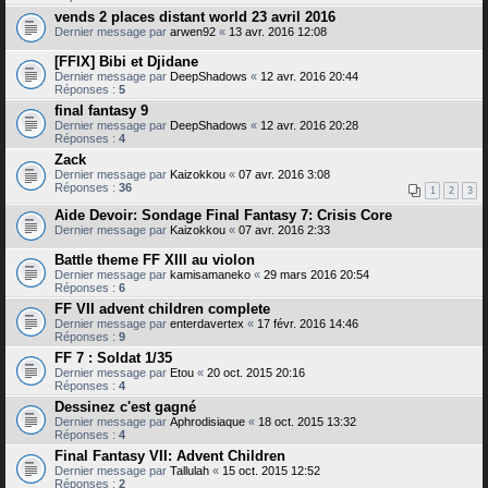
vends 2 places distant world 23 avril 2016
Dernier message par
arwen92
«
13 avr. 2016 12:08
[FFIX] Bibi et Djidane
Dernier message par
DeepShadows
«
12 avr. 2016 20:44
Réponses :
5
final fantasy 9
Dernier message par
DeepShadows
«
12 avr. 2016 20:28
Réponses :
4
Zack
Dernier message par
Kaizokkou
«
07 avr. 2016 3:08
Réponses :
36
1
2
3
Aide Devoir: Sondage Final Fantasy 7: Crisis Core
Dernier message par
Kaizokkou
«
07 avr. 2016 2:33
Battle theme FF XIII au violon
Dernier message par
kamisamaneko
«
29 mars 2016 20:54
Réponses :
6
FF VII advent children complete
Dernier message par
enterdavertex
«
17 févr. 2016 14:46
Réponses :
9
FF 7 : Soldat 1/35
Dernier message par
Etou
«
20 oct. 2015 20:16
Réponses :
4
Dessinez c'est gagné
Dernier message par
Aphrodisiaque
«
18 oct. 2015 13:32
Réponses :
4
Final Fantasy VII: Advent Children
Dernier message par
Tallulah
«
15 oct. 2015 12:52
Réponses :
2