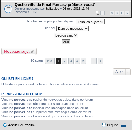
Quelle ville de Final Fantasy préférez vous?
Dernier message par
halfalaize
«
05 oct. 2015 11:46
Réponses :
166
1
…
9
10
11
12
Afficher les sujets publiés depuis :
Trier par
Nouveau sujet
490 sujets
1
2
3
4
5
…
10
Aller
QUI EST EN LIGNE ?
Utilisateurs parcourant ce forum : Aucun utilisateur inscrit et 6 invités
PERMISSIONS DU FORUM
Vous
ne pouvez pas
publier de nouveaux sujets dans ce forum
Vous
ne pouvez pas
répondre aux sujets dans ce forum
Vous
ne pouvez pas
modifier vos messages dans ce forum
Vous
ne pouvez pas
supprimer vos messages dans ce forum
Vous
ne pouvez pas
transférer de pièces jointes dans ce forum
Accueil du forum
L’équipe