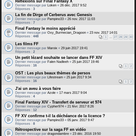
Réflexions sur Final Fantasy X
Dernier message par
Loken
«
26 déc. 2017 9:52
Réponses :
3
La fin de Dirge of Cerberus avec Genesis
Dernier message par
Pampino33
«
26 nov. 2017 11:03
Réponses :
7
Final Fantasy le moins apprécié
Dernier message par
Oxy_Burmecian_Dragoon
«
23 nov. 2017 14:01
Réponses :
448
1
…
27
28
29
30
Les films FF
Dernier message par
Maroix
«
29 juin 2017 19:41
Réponses :
2
Un petit lézard souhaite se lancer dans FF XIV
Dernier message par
Falen Nadleeh
«
25 juin 2017 19:46
Réponses :
16
1
2
OST : Les plus beaux thèmes de persos
Dernier message par
Lifestream
«
25 juin 2017 9:34
Réponses :
16
1
2
J'ai un aveu à vous faire
Dernier message par
Azole
«
17 mars 2017 9:04
Réponses :
4
Final Fantasy XIV - Transfert de serveur et 974
Dernier message par
Cypher974
«
21 févr. 2017 8:26
Réponses :
12
FF XV confirme t-il la déchéance de la licence ?
Dernier message par
Pampino33
«
05 janv. 2017 9:47
Réponses :
8
Rétrospective sur la saga FF en vidéo
Dernier message par
dragondambre
«
23 déc. 2016 19:50