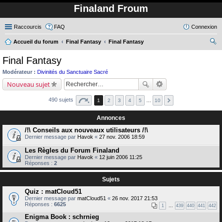
Finaland Froum
Raccourcis
FAQ
Connexion
Accueil du forum
Final Fantasy
Final Fantasy
ec
Final Fantasy
her
Modérateur :
Divinités du Sanctuaire Sacré
ch
Nouveau sujet
er
490 sujets
1
2
3
4
5
…
10
Annonces
/!\ Conseils aux nouveaux utilisateurs /!\
Dernier message par
Havok
«
27 nov. 2006 18:59
Les Règles du Forum Finaland
Dernier message par
Havok
«
12 juin 2006 11:25
Réponses :
2
Sujets
Quiz : matCloud51
Dernier message par
matCloud51
«
26 nov. 2017 21:53
Réponses :
6625
1
…
439
440
441
442
Enigma Book : schrnieg