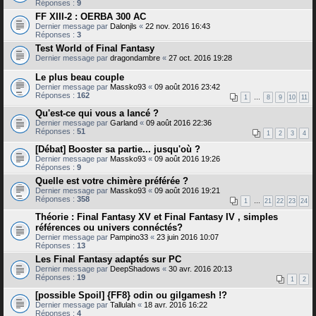
Réponses :
9
FF XIII-2 : OERBA 300 AC
Dernier message par
Dalonjls
«
22 nov. 2016 16:43
Réponses :
3
Test World of Final Fantasy
Dernier message par
dragondambre
«
27 oct. 2016 19:28
Le plus beau couple
Dernier message par
Massko93
«
09 août 2016 23:42
Réponses :
162
1
…
8
9
10
11
Qu'est-ce qui vous a lancé ?
Dernier message par
Garland
«
09 août 2016 22:36
Réponses :
51
1
2
3
4
[Débat] Booster sa partie... jusqu'où ?
Dernier message par
Massko93
«
09 août 2016 19:26
Réponses :
9
Quelle est votre chimère préférée ?
Dernier message par
Massko93
«
09 août 2016 19:21
Réponses :
358
1
…
21
22
23
24
Théorie : Final Fantasy XV et Final Fantasy IV , simples
références ou univers connéctés?
Dernier message par
Pampino33
«
23 juin 2016 10:07
Réponses :
13
Les Final Fantasy adaptés sur PC
Dernier message par
DeepShadows
«
30 avr. 2016 20:13
Réponses :
19
1
2
[possible Spoil] {FF8} odin ou gilgamesh !?
Dernier message par
Tallulah
«
18 avr. 2016 16:22
Réponses :
4