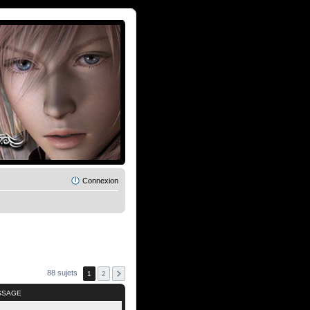
Connexion
88 sujets
1
2
SSAGE