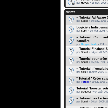
par
Havok
» 28 nov. 2006 
SUJETS
~ Tutorial Ad-Aware
par
Squall
» 30 janv. 2005 
Logiciels Indispensa
par
Seph
» 15 févr. 2006 4
~ Tutorial : Comment
bannière
par
Dragonflash
» 13 févr
~ Tutorial Finaland Sc
par
Squall
» 04 juil. 2005 2
~ Tutorial pour crée
par
Squall
» 15 janv. 2005 
~ Tutorial : l'emulati
par
goju
» 16 févr. 2006 21
* Tutorial * Créer sa
par
Toulal
» 29 juil. 2006 
Tutorial "booster vot
par
biggsous
» 04 août 20
~ Tutorial Les Lecteu
par
Squall
» 20 juil. 2005 2