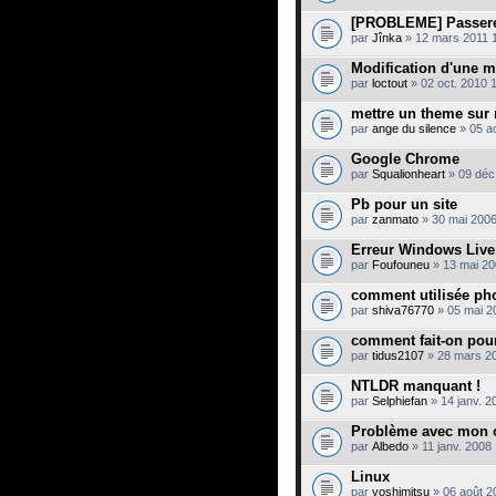
[PROBLEME] Passere
par
Jînka
» 12 mars 2011 
Modification d'une 
par
loctout
» 02 oct. 2010 
mettre un theme sur
par
ange du silence
» 05 a
Google Chrome
par
Squalionheart
» 09 déc
Pb pour un site
par
zanmato
» 30 mai 2006
Erreur Windows Liv
par
Foufouneu
» 13 mai 20
comment utilisée p
par
shiva76770
» 05 mai 2
comment fait-on pou
par
tidus2107
» 28 mars 20
NTLDR manquant !
par
Selphiefan
» 14 janv. 2
Problème avec mon o
par
Albedo
» 11 janv. 2008
Linux
par
yoshimitsu
» 06 août 2