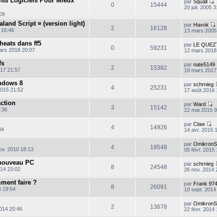
ents Logiciels Pour Mieux
par
Squall
t
r
s
0
15444
r
20 juil. 2005 3
e
n
u
o
r
:09
i
l
e
n
l
e
t
aland Script ¤ (version light)
s
s
par
Havok
e
r
e
2
16128
s
u
 16:46
13 mars 2005
d
m
r
a
l
e
e
l
g
t
r
eats dans ff5
s
par
LE QUEZ
e
e
e
0
59231
n
s
ars 2018 20:07
12 mars 2018
d
r
i
a
e
l
l
e
g
r
fs
par
nate5149
e
t
r
e
2
15382
n
17 21:57
19 mars 2017
d
i
e
e
e
r
l
ndows 8
s
par
schrnieg
r
4
25231
n
s
2015 21:52
17 août 2016 
i
a
e
e
g
action
s
par
Ward
r
e
3
15142
s
C
:36
22 mai 2015 9
a
o
e
i
g
n
s
par
Claw
e
s
4
14926
s
C
34
14 avr. 2015 
u
a
o
l
g
n
par
OmikronS
t
e
s
4
18548
ov. 2010 18:13
05 févr. 2015
e
u
r
l
l
nouveau PC
par
schrnieg
t
8
24548
e
014 23:02
26 nov. 2014 
e
d
r
e
l
ment faire ?
par
Frank 97
r
8
26091
e
4 19:54
10 sept. 2014
n
d
i
e
e
par
OmikronS
r
2
13678
r
2014 20:46
22 févr. 2014 
n
m
i