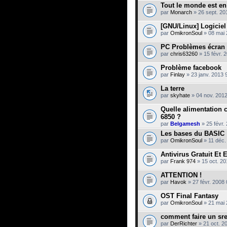
Tout le monde est en
par
Monarch
» 26 sept. 20
[GNU/Linux] Logiciel
par
OmikronSoul
» 08 mai 
PC Problèmes écran
par
chris63260
» 15 févr. 
Problème facebook
par
Finlay
» 23 janv. 2013 
La terre
par
skyhate
» 04 nov. 2012
Quelle alimentation 
6850 ?
par
Belgamesh
» 25 févr.
Les bases du BASIC
par
OmikronSoul
» 11 déc.
Antivirus Gratuit Et E
par
Frank 974
» 15 oct. 20
ATTENTION !
par
Havok
» 27 févr. 2008 
OST Final Fantasy
par
OmikronSoul
» 21 mai 
comment faire un sre
par
DerRichter
» 21 oct. 2