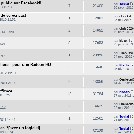
e
 public sur Facebook!!!
e
par
Toulal
s
7
21400
r
13 12:13
26 sept. 2013
s
m
a
e
 de screencast
g
par
cloudkiller
s
1
12982
2013 12:52
e
08 mai 2013 
s
a
l
g
par
chris6326
t
2
14651
2013 10:55
e
15 févr. 2013 
l
par
idylus
5
17653
9:49
23 janv. 2013
o
n
par
Simousse
s
1
20950
 3:43
04 nov. 2012 
u
i
l
choisir pour une Radeon HD
par
Noctis
t
3
15646
25 févr. 2012
e
r
 2012 19:19
l
par
OmikronS
e
2
13856
 2011 21:59
14 déc. 2011 
d
e
r
fficace
par
Noctis
13
31784
n
11 0:25
17 oct. 2011 
i
e
par
OmikronS
r
2
14635
0:12
22 mai 2011 1
e
s
par
Toulal
1
12561
s
2011 14:44
21 mai 2011 1
a
g
en ?[avec un logiciel]
par
Toulal
e
14
37325
009 12:24
03 avr. 2011 