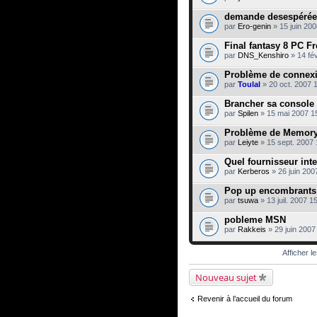
demande desespérée
par
Ero-genin
» 15 juin 200
Final fantasy 8 PC F
par
DNS_Kenshiro
» 14 fév
Problème de connexi
par
Toulal
» 20 oct. 2007 
Brancher sa console
par
Spilen
» 15 mai 2007 1
Problème de Memory 
par
Leiyte
» 15 sept. 2007 
Quel fournisseur inte
par
Kerberos
» 26 juin 200
Pop up encombrants 
par
tsuwa
» 13 juil. 2007 1
pobleme MSN
par
Rakkeis
» 29 juin 2007
Afficher l
Nouveau sujet
Revenir à l’accueil du forum