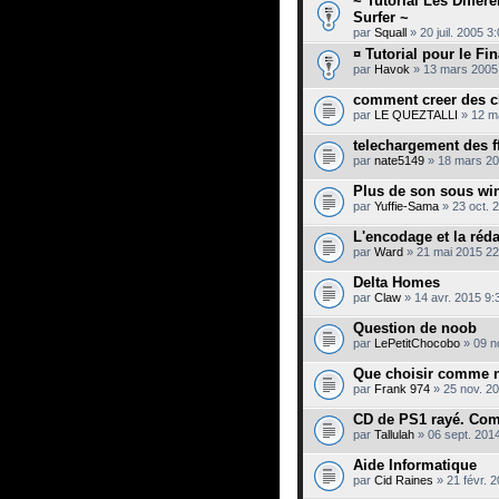
~ Tutorial Les Différ
Surfer ~
par
Squall
» 20 juil. 2005 3
¤ Tutorial pour le Fin
par
Havok
» 13 mars 2005
comment creer des ch
par
LE QUEZTALLI
» 12 m
telechargement des f
par
nate5149
» 18 mars 20
Plus de son sous wi
par
Yuffie-Sama
» 23 oct. 
L'encodage et la réd
par
Ward
» 21 mai 2015 22
Delta Homes
par
Claw
» 14 avr. 2015 9:
Question de noob
par
LePetitChocobo
» 09 n
Que choisir comme 
par
Frank 974
» 25 nov. 2
CD de PS1 rayé. Com
par
Tallulah
» 06 sept. 201
Aide Informatique
par
Cid Raines
» 21 févr. 