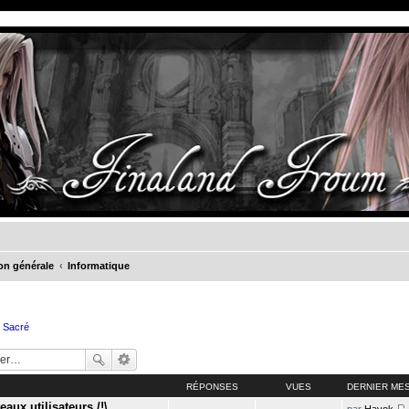
on générale
Informatique
e Sacré
RÉPONSES
VUES
DERNIER ME
aux utilisateurs /!\
par
Havok