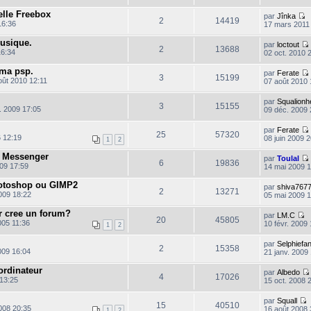
l
lle Freebox
par
Jînka
t
2
14419
C
16:36
17 mars 2011
o
l
n
l
musique.
par
loctout
t
s
2
13688
16:34
02 oct. 2010 
u
l
l
 ma psp.
par
Ferate
t
3
15199
oût 2010 12:11
07 août 2010 
e
r
i
l
l
par
Squalionh
t
3
15155
e
. 2009 17:05
09 déc. 2009 
d
i
l
e
l
par
Ferate
t
r
25
57320
 12:19
08 juin 2009 
n
1
2
i
l
e Messenger
e
par
Toulal
6
19836
r
09 17:59
14 mai 2009 
i
l
e
hotoshop ou GIMP2
par
shiva767
t
s
2
13271
009 18:22
05 mai 2009 
s
i
a
l
l
r cree un forum?
g
par
LM.C
t
20
45805
C
05 11:36
e
10 févr. 2009 
1
2
o
n
l
par
Selphiefa
s
2
15358
009 16:04
21 janv. 2009
u
i
l
rdinateur
par
Albedo
t
4
17026
 13:25
15 oct. 2008 
e
r
i
l
par
Squall
15
40510
e
008 20:35
16 août 2008 
1
2