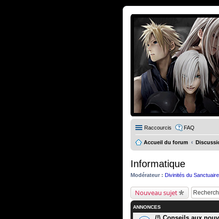
Raccourcis
FAQ
Accueil du forum
Discussi
Informatique
Modérateur :
Divinités du Sanctuair
Nouveau sujet
ANNONCES
/!\ Conseils aux nouve