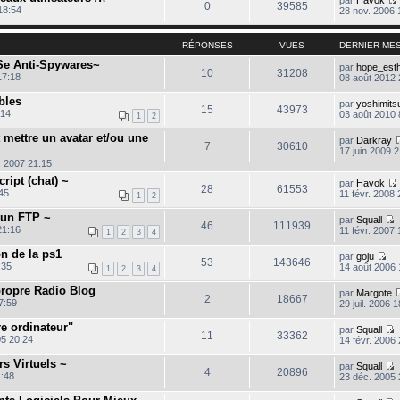
0
39585
18:54
28 nov. 2006 
RÉPONSES
VUES
DERNIER ME
l
 Se Anti-Spywares~
par
hope_esth
10
31208
t
17:18
08 août 2012 
bles
par
yoshimits
l
15
43973
:14
03 août 2010 
1
2
 mettre un avatar et/ou une
par
Darkray
7
30610
17 juin 2009 
. 2007 21:15
i
ript (chat) ~
par
Havok
28
61553
:45
11 févr. 2008 
1
2
r un FTP ~
par
Squall
46
111939
21:16
11 févr. 2007 
1
2
3
4
o
l
n
on de la ps1
par
goju
t
s
53
143646
C
:35
14 août 2006 
1
2
3
4
u
o
l
n
l
 propre Radio Blog
par
Margote
t
s
2
18667
17:59
29 juil. 2006 1
e
u
r
l
l
re ordinateur"
par
Squall
t
11
33362
e
05 20:24
14 févr. 2006
e
d
o
r
i
e
n
l
rs Virtuels ~
par
Squall
r
s
4
20896
e
1:48
23 déc. 2005 
n
u
d
o
i
l
e
n
e