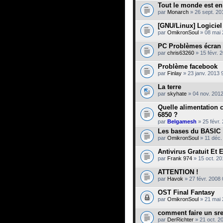
Tout le monde est en
par
Monarch
» 26 sept. 20
[GNU/Linux] Logiciel
par
OmikronSoul
» 08 mai 
PC Problèmes écran
par
chris63260
» 15 févr. 
Problème facebook
par
Finlay
» 23 janv. 2013 
La terre
par
skyhate
» 04 nov. 2012
Quelle alimentation 
6850 ?
par
Belgamesh
» 25 févr.
Les bases du BASIC
par
OmikronSoul
» 11 déc.
Antivirus Gratuit Et E
par
Frank 974
» 15 oct. 20
ATTENTION !
par
Havok
» 27 févr. 2008 
OST Final Fantasy
par
OmikronSoul
» 21 mai 
comment faire un sre
par
DerRichter
» 21 oct. 2