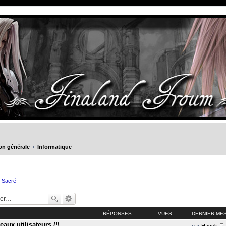
on générale
Informatique
e Sacré
RÉPONSES
VUES
DERNIER ME
aux utilisateurs /!\
par
Havok