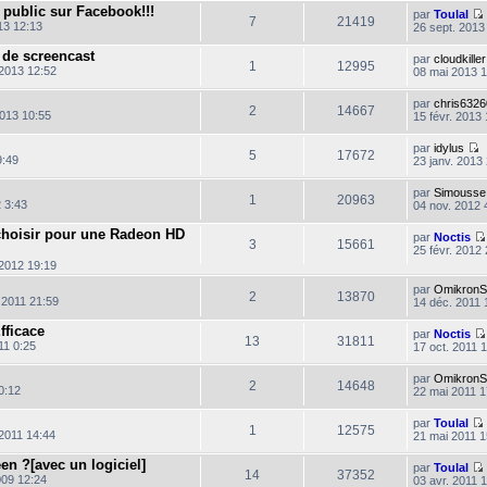
e
 public sur Facebook!!!
e
par
Toulal
s
7
21419
r
13 12:13
26 sept. 2013
s
m
a
e
 de screencast
g
par
cloudkiller
s
1
12995
2013 12:52
e
08 mai 2013 
s
a
l
g
par
chris6326
t
2
14667
2013 10:55
e
15 févr. 2013 
l
par
idylus
5
17672
9:49
23 janv. 2013
o
n
par
Simousse
s
1
20963
 3:43
04 nov. 2012 
u
i
l
choisir pour une Radeon HD
par
Noctis
t
3
15661
25 févr. 2012
e
r
 2012 19:19
l
par
OmikronS
e
2
13870
 2011 21:59
14 déc. 2011 
d
e
r
fficace
par
Noctis
13
31811
n
11 0:25
17 oct. 2011 
i
e
par
OmikronS
r
2
14648
0:12
22 mai 2011 1
e
s
par
Toulal
1
12575
s
2011 14:44
21 mai 2011 1
a
g
en ?[avec un logiciel]
par
Toulal
e
14
37352
009 12:24
03 avr. 2011 