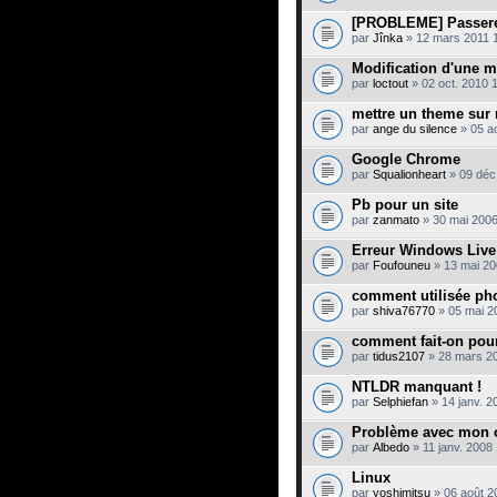
[PROBLEME] Passere
par
Jînka
» 12 mars 2011 
Modification d'une 
par
loctout
» 02 oct. 2010 
mettre un theme sur
par
ange du silence
» 05 a
Google Chrome
par
Squalionheart
» 09 déc
Pb pour un site
par
zanmato
» 30 mai 2006
Erreur Windows Liv
par
Foufouneu
» 13 mai 20
comment utilisée p
par
shiva76770
» 05 mai 2
comment fait-on pou
par
tidus2107
» 28 mars 20
NTLDR manquant !
par
Selphiefan
» 14 janv. 2
Problème avec mon o
par
Albedo
» 11 janv. 2008
Linux
par
yoshimitsu
» 06 août 2