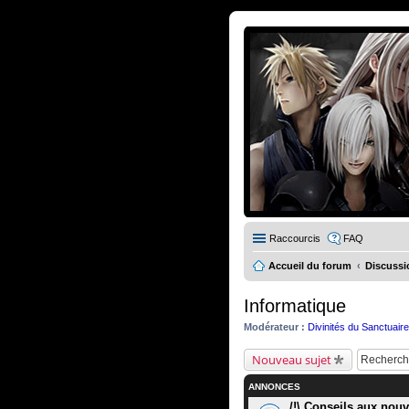
Raccourcis
FAQ
Accueil du forum
Discussi
Informatique
Modérateur :
Divinités du Sanctuair
Nouveau sujet
ANNONCES
/!\ Conseils aux nouve