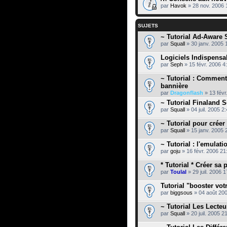
par
Havok
» 28 nov. 2006 
SUJETS
~ Tutorial Ad-Aware
par
Squall
» 30 janv. 2005 
Logiciels Indispensa
par
Seph
» 15 févr. 2006 4
~ Tutorial : Comment
bannière
par
Dragonflash
» 13 févr
~ Tutorial Finaland Sc
par
Squall
» 04 juil. 2005 2
~ Tutorial pour crée
par
Squall
» 15 janv. 2005 
~ Tutorial : l'emulati
par
goju
» 16 févr. 2006 21
* Tutorial * Créer sa
par
Toulal
» 29 juil. 2006 
Tutorial "booster vot
par
biggsous
» 04 août 20
~ Tutorial Les Lecteu
par
Squall
» 20 juil. 2005 2