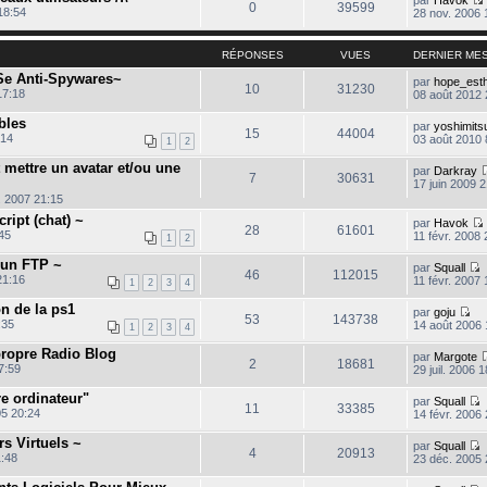
0
39599
18:54
28 nov. 2006 
RÉPONSES
VUES
DERNIER ME
l
 Se Anti-Spywares~
par
hope_esth
10
31230
t
17:18
08 août 2012 
bles
par
yoshimits
l
15
44004
:14
03 août 2010 
1
2
 mettre un avatar et/ou une
par
Darkray
7
30631
17 juin 2009 
. 2007 21:15
i
ript (chat) ~
par
Havok
28
61601
:45
11 févr. 2008 
1
2
r un FTP ~
par
Squall
46
112015
21:16
11 févr. 2007 
1
2
3
4
o
l
n
on de la ps1
par
goju
t
s
53
143738
C
:35
14 août 2006 
1
2
3
4
u
o
l
n
l
 propre Radio Blog
par
Margote
t
s
2
18681
17:59
29 juil. 2006 1
e
u
r
l
l
re ordinateur"
par
Squall
t
11
33385
e
05 20:24
14 févr. 2006
e
d
o
r
i
e
n
l
rs Virtuels ~
par
Squall
r
s
4
20913
e
1:48
23 déc. 2005 
n
u
d
o
i
l
e
n
e