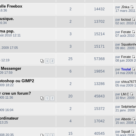
l
lle Freebox
par
Jînka
t
2
14432
C
16:36
17 mars 2011
o
l
n
l
musique.
par
loctout
t
s
2
13702
16:34
02 oct. 2010 
u
l
l
 ma psp.
par
Ferate
t
3
15214
oût 2010 12:11
07 août 2010 
e
r
i
l
l
par
Squalionh
t
3
15171
e
. 2009 17:05
09 déc. 2009 
d
i
l
e
l
par
Ferate
t
r
25
57368
 12:19
08 juin 2009 
n
1
2
i
l
e Messenger
e
par
Toulal
6
19854
r
09 17:59
14 mai 2009 
i
l
e
hotoshop ou GIMP2
par
shiva767
t
s
2
13286
009 18:22
05 mai 2009 
s
i
a
l
l
r cree un forum?
g
par
LM.C
t
20
45843
C
05 11:36
e
10 févr. 2009 
1
2
o
n
l
par
Selphiefa
s
2
15372
009 16:04
21 janv. 2009
u
i
l
rdinateur
par
Albedo
t
4
17042
 13:25
15 oct. 2008 
e
r
i
l
par
Squall
15
40545
e
008 20:35
16 août 2008 
1
2