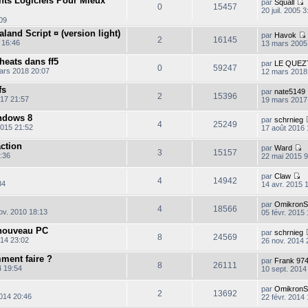
ents Logiciels Pour Mieux
par
Squall
t
r
s
0
15457
r
20 juil. 2005 3
e
n
u
o
r
:09
i
l
e
n
l
e
t
aland Script ¤ (version light)
s
s
par
Havok
e
r
e
2
16145
s
u
 16:46
13 mars 2005
d
m
r
a
l
e
e
l
g
t
r
eats dans ff5
s
par
LE QUEZ
e
e
e
0
59247
n
s
ars 2018 20:07
12 mars 2018
d
r
i
a
e
l
l
e
g
r
fs
par
nate5149
e
t
r
e
2
15396
n
17 21:57
19 mars 2017
d
i
e
e
e
r
l
ndows 8
s
par
schrnieg
r
4
25249
n
s
2015 21:52
17 août 2016 
i
a
e
e
g
action
s
par
Ward
r
e
3
15157
s
C
:36
22 mai 2015 9
a
o
e
i
g
n
s
par
Claw
e
s
4
14942
s
C
34
14 avr. 2015 
u
a
o
l
g
n
par
OmikronS
t
e
s
4
18566
ov. 2010 18:13
05 févr. 2015
e
u
r
l
l
nouveau PC
par
schrnieg
t
8
24569
e
014 23:02
26 nov. 2014 
e
d
r
e
l
ment faire ?
par
Frank 97
r
8
26111
e
4 19:54
10 sept. 2014
n
d
i
e
e
par
OmikronS
r
2
13692
r
2014 20:46
22 févr. 2014 
n
m
i