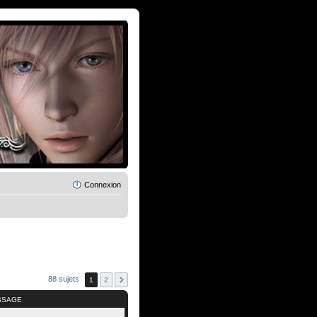
Connexion
88 sujets
1
2
SSAGE