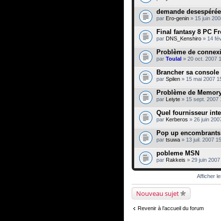
demande desespérée
par
Ero-genin
» 15 juin 200
Final fantasy 8 PC F
par
DNS_Kenshiro
» 14 fév
Problème de connexi
par
Toulal
» 20 oct. 2007 
Brancher sa console
par
Spilen
» 15 mai 2007 1
Problème de Memory 
par
Leiyte
» 15 sept. 2007 
Quel fournisseur inte
par
Kerberos
» 26 juin 200
Pop up encombrants 
par
tsuwa
» 13 juil. 2007 1
pobleme MSN
par
Rakkeis
» 29 juin 2007
Afficher l
Nouveau sujet
Revenir à l’accueil du forum