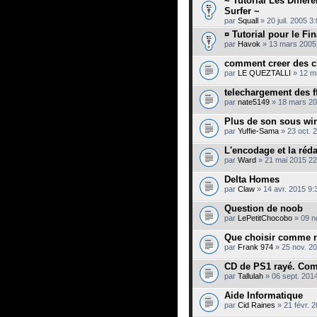
~ Tutorial Les Différ
Surfer ~
par
Squall
» 20 juil. 2005 3
¤ Tutorial pour le Fin
par
Havok
» 13 mars 2005
comment creer des ch
par
LE QUEZTALLI
» 12 m
telechargement des f
par
nate5149
» 18 mars 20
Plus de son sous wi
par
Yuffie-Sama
» 23 oct. 
L'encodage et la réd
par
Ward
» 21 mai 2015 22
Delta Homes
par
Claw
» 14 avr. 2015 9:
Question de noob
par
LePetitChocobo
» 09 n
Que choisir comme 
par
Frank 974
» 25 nov. 2
CD de PS1 rayé. Com
par
Tallulah
» 06 sept. 201
Aide Informatique
par
Cid Raines
» 21 févr. 