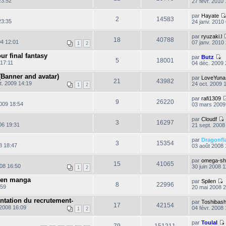
23:52
27 févr. 2010
par
Hayate
2
14583
23:35
24 janv. 2010
par
ryuzaki.l
18
40788
04 12:01
07 janv. 2010
1
2
ur final fantasy
par
Butz
5
18001
C
17:11
04 déc. 2009 
o
n
(Banner and avatar)
par
LoveYuna
s
21
43982
t. 2009 14:19
24 oct. 2009 
1
2
u
l
par
rafi1309
t
9
26220
2009 18:54
03 mars 2009
e
r
l
par
Cloudf
3
16297
e
006 19:31
21 sept. 2008
d
e
par
Dragonfl
r
3
15354
08 18:47
03 août 2008 
n
i
l
e
par
omega-s
t
15
41065
r
008 16:50
30 juin 2008 1
1
2
m
r
e
l
 en manga
par
Spilen
s
8
22996
:59
20 mai 2008 
s
o
a
n
tation du recrutement-
g
par
Toshibash
r
s
17
42154
 2008 16:09
e
04 févr. 2008
1
2
u
i
l
par
Toulal
t
79
151211