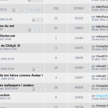
1
2
3
r
l
par
fallenRazi
152
237601
e
 12:13
10 juil. 2011 1
1
…
7
8
9
10
11
d
e
par
fallenRazi
r
21
52323
2006 22:36
10 juil. 2011 1
n
1
2
i
ns du net
e
par
fallenRazi
31
75853
r
:02
08 juil. 2011 1
1
2
3
e
lector.net
par
shintracte
s
1
14164
011 14:08
18 mai 2011 1
s
a
 de Chikyû :D
g
par
OerbaDiaV
3
15476
ct. 2010 17:43
e
16 mars 2011
par
Cloud974 
6
19645
 2010 22:54
31 janv. 2011
par
shinra01
15
33365
n 2010 15:04
29 oct. 2010 
1
2
 de ton héros comme Avatar !
par
shinra01
3
15847
. 2009 16:43
29 oct. 2010 
es wallpapers / avatars
par
OerbaDiaV
16
40500
ept. 2010 16:04
05 oct. 2010 
1
2
duction
par
Dragonfl
8
21923
 2010 7:57
14 juin 2010 
par
Genesis-
11
29779