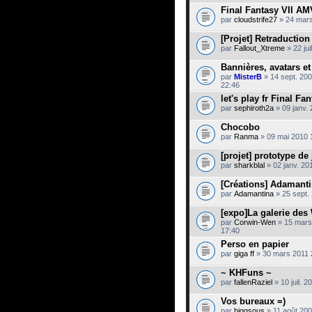
Final Fantasy VII AM
par
cloudstrife27
» 24 mars
[Projet] Retraductio
par
Fallout_Xtreme
» 22 jui
Bannières, avatars et
par
MisterB
» 14 sept. 20
22:46
let's play fr Final Fan
par
sephiroth2a
» 09 janv.
Chocobo
par
Ranma
» 09 mai 2010 
[projet] prototype de
par
sharkblal
» 02 janv. 20
[Créations] Adamant
par
Adamantina
» 25 sept.
[expo]La galerie des
par
Corwin-Wen
» 15 mars
17:40
Perso en papier
par
giga ff
» 30 mars 2011 
~ KHFuns ~
par
fallenRaziel
» 10 juil. 2
Vos bureaux =)
par
biggsous
» 11 août 200