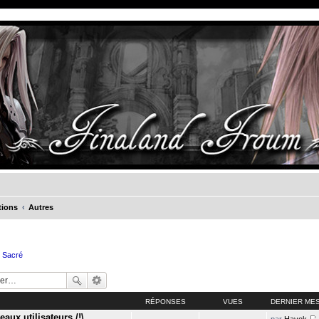
tions
Autres
e Sacré
RÉPONSES
VUES
DERNIER ME
aux utilisateurs /!\
par
Havok