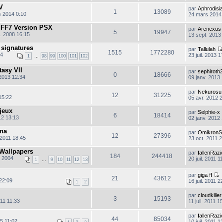
l
l
V
par
Aphrodisi
t
1
13089
e
 2014 0:10
24 mars 2014
d
r
e
l
n FF7 Version PSX
par
Arenexus
r
5
19947
l. 2008 16:15
13 sept. 2013
n
i
 signatures
e
par
Tallulah
r
1515
1772280
r
04
23 juil. 2013 
1
…
98
99
100
101
102
m
i
e
tasy VII
par
sephiroth
s
r
0
18666
 2013 12:34
09 janv. 2013
s
a
g
par
Nekurosu
12
31225
e
15:22
05 avr. 2012 
 jeux
par
Selphie-x
6
18414
12 13:13
02 janv. 2012
ina
par
OmikronS
12
27396
 2011 18:45
23 oct. 2011 
 Wallpapers
par
fallenRazi
184
244418
 2004
20 juil. 2011 1
1
…
9
10
11
12
13
par
giga ff
21
43612
22:09
16 juil. 2011 2
1
2
o
n
par
cloudkiller
s
3
15193
011 11:33
11 juil. 2011 1
u
l
par
fallenRazi
t
44
85034
5 11:02
10 juil. 2011 1
e