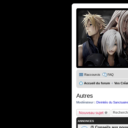
Raccourcis
FAQ
Accueil du forum
Vos Créa
Autres
Modérateur :
Divinités du Sanctuair
Nouveau sujet
ANNONCES
/!\ Conseils aux nouve