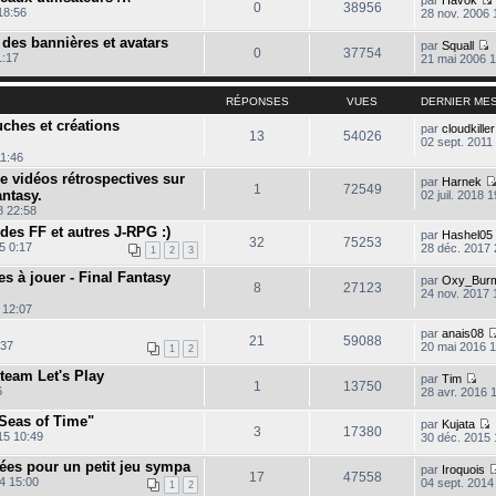
0
38956
18:56
28 nov. 2006 
s des bannières et avatars
par
Squall
0
37754
1:17
21 mai 2006 1
o
l
n
t
s
RÉPONSES
VUES
DERNIER ME
u
l
uches et créations
par
cloudkiller
l
13
54026
t
02 sept. 2011
e
11:46
r
l
de vidéos rétrospectives sur
par
Harnek
1
72549
e
antasy.
02 juil. 2018 
d
8 22:58
i
e
r
 des FF et autres J-RPG :)
par
Hashel05
32
75253
n
5 0:17
28 déc. 2017 
1
2
3
i
e
es à jouer - Final Fantasy
par
Oxy_Burm
r
8
27123
24 nov. 2017 
 12:07
e
s
par
anais08
s
21
59088
:37
20 mai 2016 
a
1
2
g
Steam Let's Play
e
par
Tim
1
13750
C
6
28 avr. 2016 
o
n
Seas of Time"
par
Kujata
s
3
17380
15 10:49
30 déc. 2015 
u
l
ées pour un petit jeu sympa
par
Iroquois
t
17
47558
4 15:00
04 sept. 2014
e
1
2
r