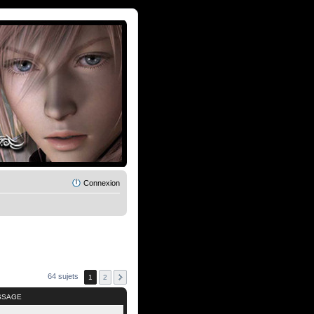
Connexion
64 sujets
1
2
SSAGE