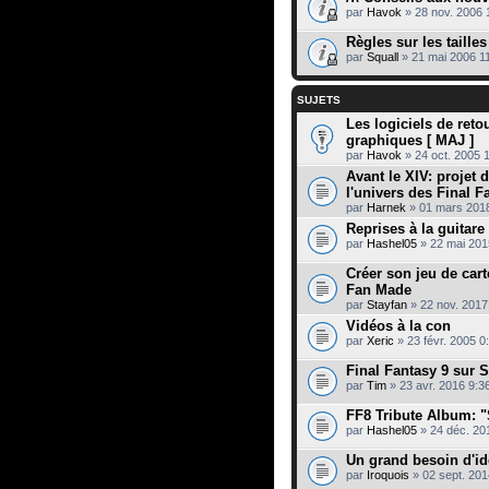
par
Havok
» 28 nov. 2006 
Règles sur les taille
par
Squall
» 21 mai 2006 1
SUJETS
Les logiciels de reto
graphiques [ MAJ ]
par
Havok
» 24 oct. 2005 
Avant le XIV: projet 
l'univers des Final F
par
Harnek
» 01 mars 201
Reprises à la guitare
par
Hashel05
» 22 mai 201
Créer son jeu de cart
Fan Made
par
Stayfan
» 22 nov. 2017
Vidéos à la con
par
Xeric
» 23 févr. 2005 0
Final Fantasy 9 sur 
par
Tim
» 23 avr. 2016 9:3
FF8 Tribute Album: "
par
Hashel05
» 24 déc. 20
Un grand besoin d'id
par
Iroquois
» 02 sept. 201