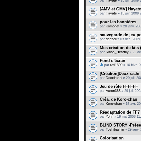
par
Hayate
» 15 juin 2009 
[AMV et GMV] Hayate
par
Hayate
» 15 juin 2009 
pour les banniéres
par
Komonet
» 28 janv. 20
sauvegarde de jeu po
par
denzell
» 03 déc. 2009 
Mes création de kits 
par
Rinoa_Heartilly
» 22 oc
Fond d'écran
par
rafi1309
» 10 févr. 
C
e
[Création]Deoxirachi
s
par
Deoxirachi
» 20 juil. 2
u
j
Jeu de rôle FFFFFF
e
par
t
Auron365
» 29 juil. 20
c
o
Créa. de Koro-chan
n
par
Koro-chan
» 15 avr. 2
t
i
Réadaptation de FF7
e
par
Yohn
» 19 mai 2008 11
n
t
BLIND STORY -Présen
u
n
par
Toshibashin
» 29 janv.
s
o
Colorisation
n