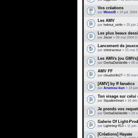
Vos créations
par
MisterB
» 24 juil. 2004
Les AMV
par
helmut_strife
» 25 juin 
Les plus beaux dessi
par
Jezer
» 09 mai 2004 0
Lancement de jeuxcol
par
shintracteur
» 15 mai 2
Les AMVs (ou GMVs)
par
OerbaDiaVaniIle
» 08 o
AMV FF
par
cloudstrife27
» 30 mars
[AMV] by ff fanatics
par
Arsenou-kun
» 18 jui
Ton visage sur celui
par
Squalionheart
» 16 déc
Je prends vos requet
par
OerbaDiaVaniIle
» 29 s
Galerie Of Light-Pro
par
Lightning-ff13
» 11 juin
[Créations] Hayate