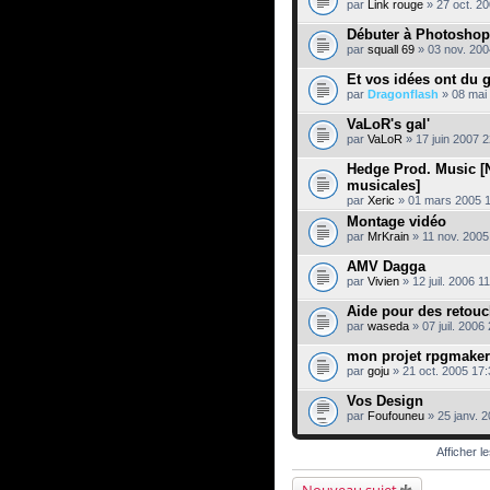
par
Link rouge
» 27 oct. 2
d
a
Débuter à Photoshop.
g
e
par
squall 69
» 03 nov. 200
.
Et vos idées ont du 
par
Dragonflash
» 08 mai
VaLoR's gal'
par
VaLoR
» 17 juin 2007 2
Hedge Prod. Music [
musicales]
par
Xeric
» 01 mars 2005 
Montage vidéo
par
MrKrain
» 11 nov. 2005
AMV Dagga
par
Vivien
» 12 juil. 2006 1
Aide pour des retou
par
waseda
» 07 juil. 2006
mon projet rpgmake
par
goju
» 21 oct. 2005 17:
Vos Design
par
Foufouneu
» 25 janv. 
Afficher l
Nouveau sujet