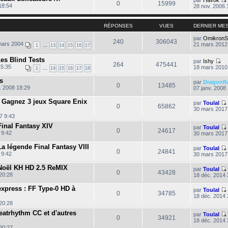
0
15999
18:54
28 nov. 2006 
RÉPONSES
VUES
DERNIER ME
l
par
OmikronS
240
306043
t
mars 2004
21 mars 2012
1
…
13
14
15
16
17
Les Blind Tests
l
par
Ishy
264
475441
C
15:35
18 mars 2010
1
…
14
15
16
17
18
o
n
s
par
Dragonfl
s
0
13485
. 2008 18:29
07 janv. 2008
u
l
i
: Gagnez 3 jeux Square Enix
par
Toulal
t
0
65862
30 mars 2017
e
r
7 9:43
l
inal Fantasy XIV
par
Toulal
e
0
24617
 9:42
30 mars 2017
d
l
e
t
r
a légende Final Fantasy VIII
par
Toulal
0
24841
n
 9:42
30 mars 2017
i
l
l
e
Noël KH HD 2.5 ReMIX
par
Toulal
t
r
0
43428
20:28
18 déc. 2014 
m
e
l
l
xpress : FF Type-0 HD à
s
par
Toulal
t
0
34785
s
18 déc. 2014 
i
a
20:28
l
g
l
t
atrhythm CC et d'autres
e
par
Toulal
0
34921
18 déc. 2014 
i
l
20:27