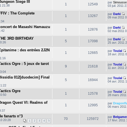
Dungeon Siege III
par
Simousse
1
12549
11 21:38
03 juil. 2011 2
e
i
l
s
s
FFIV : The Complete
par
Darki
1
13267
a
C
09 mai 2011 0
g
o
:34
e
n
concert de Masashi Hamauzu
s
par
Darki
i
1
12876
u
C
1:42
02 mai 2011 0
l
o
t
n
 THE 3RD BIRTHDAY
par
Darki
e
s
5
17098
C
20:26
25 avr. 2011 
r
u
o
l
l
n
pitanime : des entrées 2J2N
par
Toulal
e
t
s
1
12665
18 avr. 2011 
d
e
u
e
r
1:16
l
r
l
t
ctics Ogre : 5 jeux de tarot
par
Toulal
n
e
e
9
21618
11 avr. 2011 
i
d
r
l
e
e
23:04
l
t
r
r
e
issidia 012[duodecim] Final
par
Toulal
n
d
5
16944
04 avr. 2011 
e
i
e
l
l
s
e
 1:22
r
t
s
r
n
actics Ogre
par
Toulal
a
i
1
12578
 0:50
28 mars 2011
g
e
e
l
l
e
s
r
t
s
Dragon Quest VI: Realms of
par
Dragonfl
i
1
12995
a
06 mars 2011
e
g
s
8:37
l
l
e
s
t
e fanarts n°3
par
Belgame
a
i
70
125972
10 20:28
17 févr. 2011 
g
1
2
3
4
5
e
l