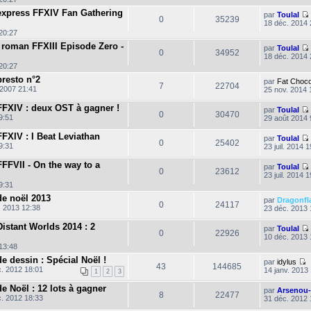
l
t
express FFXIV Fan Gathering
par
Toulal
0
35239
18 déc. 2014 
i
l
l
20:27
t
 roman FFXIII Episode Zero -
par
Toulal
i
0
34952
18 déc. 2014 
l
l
20:27
t
resto n°2
i
par
Fat Choc
7
22704
 2007 21:41
25 nov. 2014 
l
l
t
FFXIV : deux OST à gagner !
par
Toulal
i
0
30470
9:51
29 août 2014 
l
FXIV : I Beat Leviathan
par
Toulal
0
25402
19:31
23 juil. 2014 
i
l
FFVII - On the way to a
par
Toulal
t
0
23612
23 juil. 2014 
i
19:31
l
l
t
de noël 2013
par
Dragonfl
0
24117
. 2013 12:38
23 déc. 2013 
l
l
t
istant Worlds 2014 : 2
par
Toulal
0
22926
10 déc. 2013 
i
13:48
l
e dessin : Spécial Noël !
par
idylus
43
144685
. 2012 18:01
14 janv. 2013
i
1
2
3
o
l
n
t
e Noël : 12 lots à gagner
par
Arsenou
s
8
22477
. 2012 18:33
31 déc. 2012 
i
u
l
l