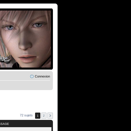
Connexion
72 sujets
1
2
SSAGE