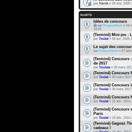
par
Havok
» 28 nov. 2006 
SUJETS
Idées de concours
par
Dragonflash
» 19 
C
19:25
e
(Terminé) Mini-jeu : 
s
par
Toulal
» 09 avr. 2006 
u
j
e
Le sujet des concour
t
par
Dragonflash
» 07 janv
c
o
(Terminé) Concours 
n
de 2017
t
par
i
Toulala
» 30 mars 201
e
(Terminé) Concours F
n
par
Toulal
» 30 mars 2017
t
u
(Terminé) Concours L
n
s
par
Toulal
» 30 mars 2017
o
n
(Terminé) Concours 
d
par
Toulal
» 18 déc. 2014 
a
g
(Terminé) Concours e
e
Paris
.
par
Toulal
» 18 déc. 2014 
(Terminé) Gagnez The
cadeaux !
par
Toulal
» 18 déc. 2014 