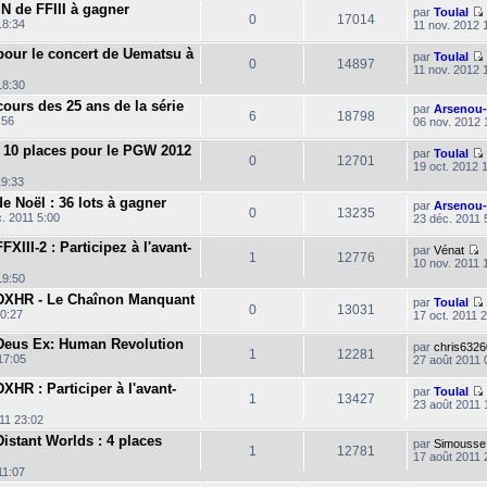
N de FFIII à gagner
par
Toulal
t
0
17014
18:34
11 nov. 2012 
e
r
l
pour le concert de Uematsu à
par
Toulal
0
14897
e
11 nov. 2012 
d
i
18:30
l
e
t
r
ours des 25 ans de la série
par
Arsenou
6
18798
n
:56
06 nov. 2012 
i
l
l
e
t
 10 places pour le PGW 2012
par
Toulal
r
0
12701
19 oct. 2012 
19:33
e
l
s
e Noël : 36 lots à gagner
par
Arsenou
s
0
13235
. 2011 5:00
23 déc. 2011 
i
a
l
g
t
XIII-2 : Participez à l'avant-
e
par
Vénat
1
12776
10 nov. 2011 
i
o
19:50
l
n
DXHR - Le Chaînon Manquant
s
par
Toulal
0
13031
u
20:27
17 oct. 2011 
l
t
Deus Ex: Human Revolution
par
chris6326
e
1
12281
17:05
27 août 2011 
i
r
l
l
HR : Participer à l'avant-
par
Toulal
e
t
1
13427
23 août 2011 
d
e
11 23:02
r
l
istant Worlds : 4 places
par
Simousse
n
1
12781
17 août 2011 
i
l
e
11:07
t
r