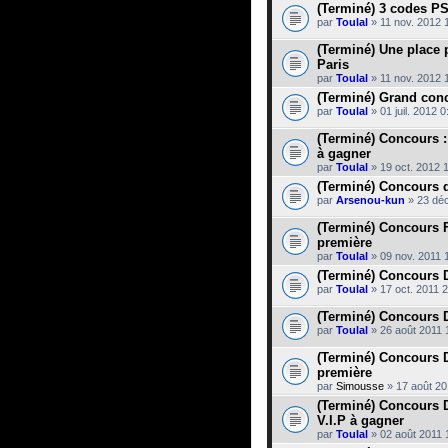
(Terminé) 3 codes PS
par
Toulal
» 11 nov. 2012 
(Terminé) Une place 
Paris
par
Toulal
» 11 nov. 2012 
(Terminé) Grand conc
par
Toulal
» 01 juil. 2012 0
(Terminé) Concours :
à gagner
par
Toulal
» 19 oct. 2012 
(Terminé) Concours d
par
Arsenou-kun
» 23 déc
(Terminé) Concours FF
première
par
Toulal
» 09 nov. 2011 
(Terminé) Concours 
par
Toulal
» 17 oct. 2011 
(Terminé) Concours 
par
Toulal
» 26 août 2011 
(Terminé) Concours DX
première
par
Simousse
» 17 août 20
(Terminé) Concours D
V.I.P à gagner
par
Toulal
» 02 août 2011 