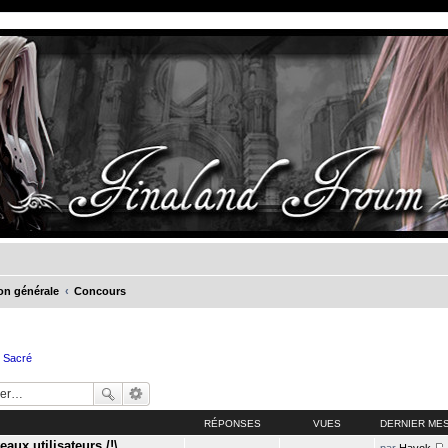
on générale
Concours
e Sacré
RÉPONSES
VUES
DERNIER ME
aux utilisateurs /!\
par
Havok