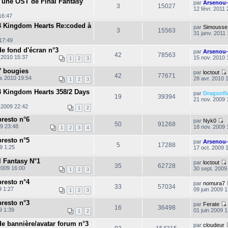
 une OST de Final Fantasy
par
Arsenou
3
15027
12 févr. 2011 
i
16:47
3 Kingdom Hearts Re:coded à
par
Simousse
3
15563
31 janv. 2011
i
17:49
e fond d'écran n°3
par
Arsenou
42
78563
 2010 15:37
15 nov. 2010 
1
2
3
7 bougies
par
loctout
42
77671
s 2010 19:54
28 avr. 2010 
1
2
3
3 Kingdom Hearts 358/2 Days
par
Dragonfl
19
39394
21 nov. 2009 
 2009 22:42
l
1
2
t
resto n°6
par
Nyk0
50
91268
C
9 23:48
18 nov. 2009 
1
2
3
4
o
l
n
resto n°5
par
Arsenou
s
5
17288
9 1:25
17 oct. 2009 
u
l
l Fantasy N°1
par
loctout
t
35
62728
2009 16:00
30 sept. 2009
e
i
1
2
3
r
l
resto n°4
par
nomura7
33
57034
e
9 1:27
09 juin 2009 
1
2
3
d
l
e
resto n°3
par
Ferate
t
r
16
36498
9 1:39
01 juin 2009 
n
1
2
i
l
e bannière/avatar forum n°3
e
par
cloudeur