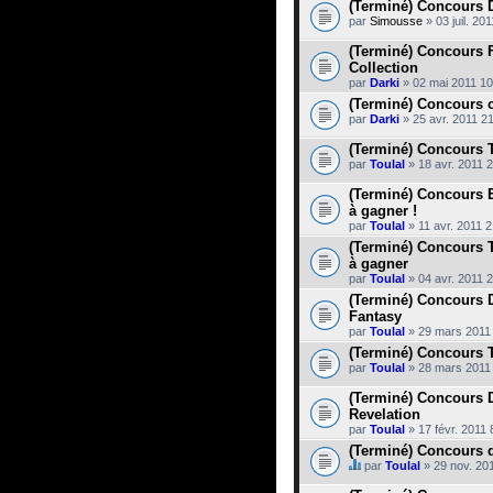
(Terminé) Concours 
par
Simousse
» 03 juil. 20
(Terminé) Concours 
Collection
par
Darki
» 02 mai 2011 10
(Terminé) Concours 
par
Darki
» 25 avr. 2011 2
(Terminé) Concours
par
Toulal
» 18 avr. 2011 
(Terminé) Concours E
à gagner !
par
Toulal
» 11 avr. 2011 2
(Terminé) Concours Ta
à gagner
par
Toulal
» 04 avr. 2011 
(Terminé) Concours D
Fantasy
par
Toulal
» 29 mars 2011
(Terminé) Concours T
par
Toulal
» 28 mars 2011
(Terminé) Concours 
Revelation
par
Toulal
» 17 févr. 2011 
(Terminé) Concours d
par
Toulal
» 29 nov. 20
C
e