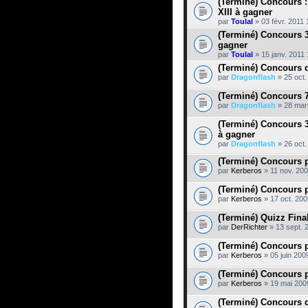
(Terminé) Concours :
s
XIII à gagner
u
par
Toulal
» 03 févr. 2011 
j
e
(Terminé) Concours 
t
gagner
c
par
Toulal
» 15 janv. 2011 
o
n
(Terminé) Concours d
t
par
Dragonflash
» 25 oct.
i
e
(Terminé) Concours 
n
par
t
Dragonflash
» 28 mar
u
n
(Terminé) Concours 
s
à gagner
o
par
Dragonflash
» 26 oct.
n
d
(Terminé) Concours p
a
par
Kerberos
» 11 nov. 200
g
e
.
(Terminé) Concours p
par
Kerberos
» 17 oct. 200
(Terminé) Quizz Fina
par
DerRichter
» 13 sept. 
(Terminé) Concours p
par
Kerberos
» 05 juin 200
(Terminé) Concours p
par
Kerberos
» 19 mai 200
(Terminé) Concours d