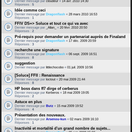
Dernier message par
cloudeur
«
14 avr. 2010 14:30
Réponses :
5
Idée comme ceci
Dernier message par
Dragonflash
«
28 mars 2010 16:53
Réponses :
1
FFIV DS=> Soluce et tout ce qui va avec
Dernier message par
_Allan_
«
20 févr. 2010 20:50
Réponses :
2
Pré-requis pour demander un partenariat auprès de Finaland
Dernier message par
Dragonflash
«
17 déc. 2009 20:59
Réponses :
3
recherche une signature
Dernier message par
Dragonflash
«
06 sept. 2009 16:51
Réponses :
8
suggestion
Dernier message par
littlechocobo
«
01 juil. 2009 10:56
[Soluce] FFII : Renaissance
Dernier message par
loctout
«
20 mai 2009 21:44
Réponses :
8
HP boss dans ff7 dirge of cerberus
Dernier message par
Kerberos
«
18 mai 2009 19:05
Réponses :
2
Astuce en plus
Dernier message par
Butz
«
15 mai 2009 19:52
Réponses :
4
Présentation des nouveaux.
Dernier message par
Arsenou-kun
«
02 mars 2009 16:10
Réponses :
1
Inactivité et mortalité d'un grand nombre de sujets...