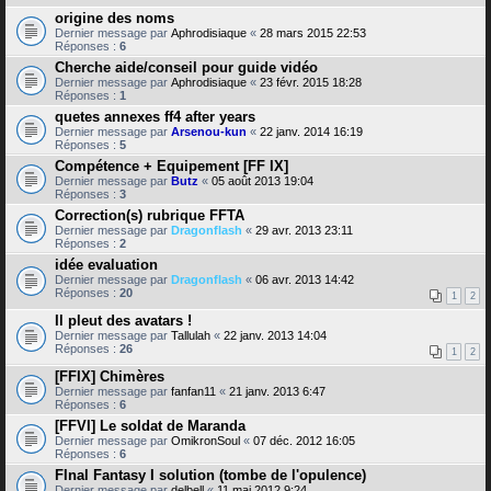
origine des noms
Dernier message par
Aphrodisiaque
«
28 mars 2015 22:53
Réponses :
6
Cherche aide/conseil pour guide vidéo
Dernier message par
Aphrodisiaque
«
23 févr. 2015 18:28
Réponses :
1
quetes annexes ff4 after years
Dernier message par
Arsenou-kun
«
22 janv. 2014 16:19
Réponses :
5
Compétence + Equipement [FF IX]
Dernier message par
Butz
«
05 août 2013 19:04
Réponses :
3
Correction(s) rubrique FFTA
Dernier message par
Dragonflash
«
29 avr. 2013 23:11
Réponses :
2
idée evaluation
Dernier message par
Dragonflash
«
06 avr. 2013 14:42
Réponses :
20
1
2
Il pleut des avatars !
Dernier message par
Tallulah
«
22 janv. 2013 14:04
Réponses :
26
1
2
[FFIX] Chimères
Dernier message par
fanfan11
«
21 janv. 2013 6:47
Réponses :
6
[FFVI] Le soldat de Maranda
Dernier message par
OmikronSoul
«
07 déc. 2012 16:05
Réponses :
6
FInal Fantasy I solution (tombe de l'opulence)
Dernier message par
delbell
«
11 mai 2012 9:24