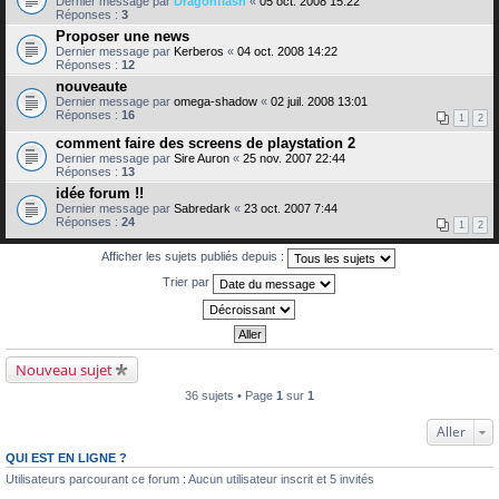
Dernier message par
Dragonflash
«
05 oct. 2008 15:22
Réponses :
3
Proposer une news
Dernier message par
Kerberos
«
04 oct. 2008 14:22
Réponses :
12
nouveaute
Dernier message par
omega-shadow
«
02 juil. 2008 13:01
Réponses :
16
1
2
comment faire des screens de playstation 2
Dernier message par
Sire Auron
«
25 nov. 2007 22:44
Réponses :
13
idée forum !!
Dernier message par
Sabredark
«
23 oct. 2007 7:44
Réponses :
24
1
2
Afficher les sujets publiés depuis :
Trier par
Nouveau sujet
36 sujets • Page
1
sur
1
Aller
QUI EST EN LIGNE ?
Utilisateurs parcourant ce forum : Aucun utilisateur inscrit et 5 invités