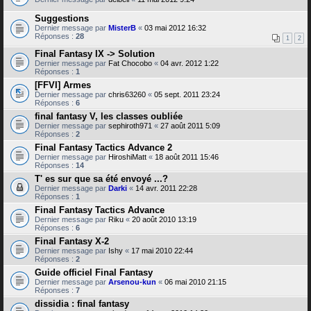
Suggestions
Dernier message par
MisterB
«
03 mai 2012 16:32
Réponses :
28
1
2
Final Fantasy IX -> Solution
Dernier message par
Fat Chocobo
«
04 avr. 2012 1:22
Réponses :
1
[FFVI] Armes
Dernier message par
chris63260
«
05 sept. 2011 23:24
Réponses :
6
final fantasy V, les classes oubliée
Dernier message par
sephiroth971
«
27 août 2011 5:09
Réponses :
2
Final Fantasy Tactics Advance 2
Dernier message par
HiroshiMatt
«
18 août 2011 15:46
Réponses :
14
T' es sur que sa été envoyé ...?
Dernier message par
Darki
«
14 avr. 2011 22:28
Réponses :
1
Final Fantasy Tactics Advance
Dernier message par
Riku
«
20 août 2010 13:19
Réponses :
6
Final Fantasy X-2
Dernier message par
Ishy
«
17 mai 2010 22:44
Réponses :
2
Guide officiel Final Fantasy
Dernier message par
Arsenou-kun
«
06 mai 2010 21:15
Réponses :
7
dissidia : final fantasy