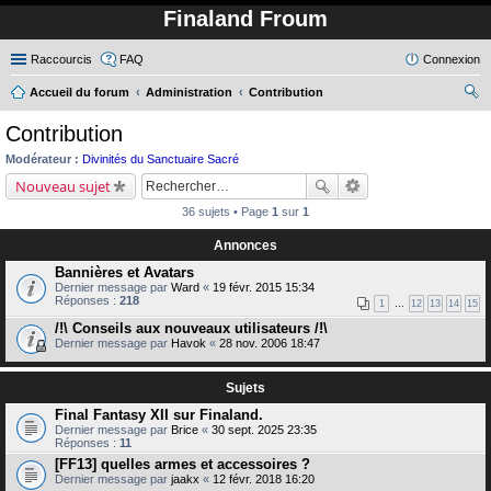
Finaland Froum
Raccourcis
FAQ
Connexion
Accueil du forum
Administration
Contribution
ec
Contribution
her
Modérateur :
Divinités du Sanctuaire Sacré
ch
Nouveau sujet
er
36 sujets • Page
1
sur
1
Annonces
Bannières et Avatars
Dernier message par
Ward
«
19 févr. 2015 15:34
Réponses :
218
1
…
12
13
14
15
/!\ Conseils aux nouveaux utilisateurs /!\
Dernier message par
Havok
«
28 nov. 2006 18:47
Sujets
Final Fantasy XII sur Finaland.
Dernier message par
Brice
«
30 sept. 2025 23:35
Réponses :
11
[FF13] quelles armes et accessoires ?
Dernier message par
jaakx
«
12 févr. 2018 16:20