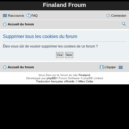
Finaland Froum
Raccourcis
FAQ
Connexion
Accueil du forum
ec
Supprimer tous les cookies du forum
her
ch
Êtes-vous sûr de vouloir supprimer les cookies de ce forum ?
er
Accueil du forum
L’équipe
Vous êtes sur le forum du site
Finaland
.
Développé par
phpBB
® Forum Software © phpBB Limited
Traduction française officielle
©
Miles Cellar