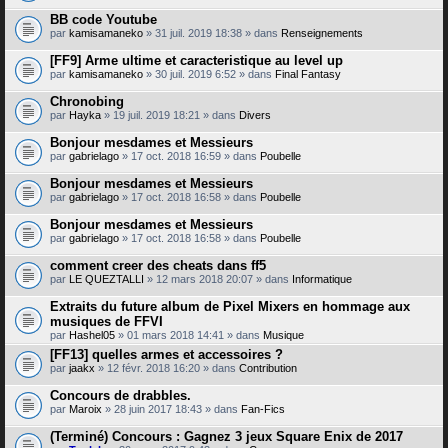
BB code Youtube
par
kamisamaneko
» 31 juil. 2019 18:38 » dans
Renseignements
[FF9] Arme ultime et caracteristique au level up
par
kamisamaneko
» 30 juil. 2019 6:52 » dans
Final Fantasy
Chronobing
par
Hayka
» 19 juil. 2019 18:21 » dans
Divers
Bonjour mesdames et Messieurs
par
gabrielago
» 17 oct. 2018 16:59 » dans
Poubelle
Bonjour mesdames et Messieurs
par
gabrielago
» 17 oct. 2018 16:58 » dans
Poubelle
Bonjour mesdames et Messieurs
par
gabrielago
» 17 oct. 2018 16:58 » dans
Poubelle
comment creer des cheats dans ff5
par
LE QUEZTALLI
» 12 mars 2018 20:07 » dans
Informatique
Extraits du future album de Pixel Mixers en hommage aux
musiques de FFVI
par
Hashel05
» 01 mars 2018 14:41 » dans
Musique
[FF13] quelles armes et accessoires ?
par
jaakx
» 12 févr. 2018 16:20 » dans
Contribution
Concours de drabbles.
par
Maroix
» 28 juin 2017 18:43 » dans
Fan-Fics
(Terminé) Concours : Gagnez 3 jeux Square Enix de 2017