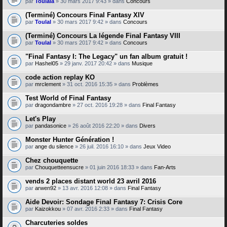
par
Toulala
» 30 mars 2017 9:43 » dans
Concours
(Terminé) Concours Final Fantasy XIV
par
Toulal
» 30 mars 2017 9:42 » dans
Concours
(Terminé) Concours La légende Final Fantasy VIII
par
Toulal
» 30 mars 2017 9:42 » dans
Concours
"Final Fantasy I: The Legacy" un fan album gratuit !
par
Hashel05
» 29 janv. 2017 20:42 » dans
Musique
code action replay KO
par
mrclement
» 31 oct. 2016 15:35 » dans
Problèmes
Test World of Final Fantasy
par
dragondambre
» 27 oct. 2016 19:28 » dans
Final Fantasy
Let's Play
par
pandasonice
» 26 août 2016 22:20 » dans
Divers
Monster Hunter Génération !
par
ange du silence
» 26 juil. 2016 16:10 » dans
Jeux Video
Chez chouquette
par
Chouquetteensucre
» 01 juin 2016 18:33 » dans
Fan-Arts
vends 2 places distant world 23 avril 2016
par
arwen92
» 13 avr. 2016 12:08 » dans
Final Fantasy
Aide Devoir: Sondage Final Fantasy 7: Crisis Core
par
Kaizokkou
» 07 avr. 2016 2:33 » dans
Final Fantasy
Charcuteries soldes