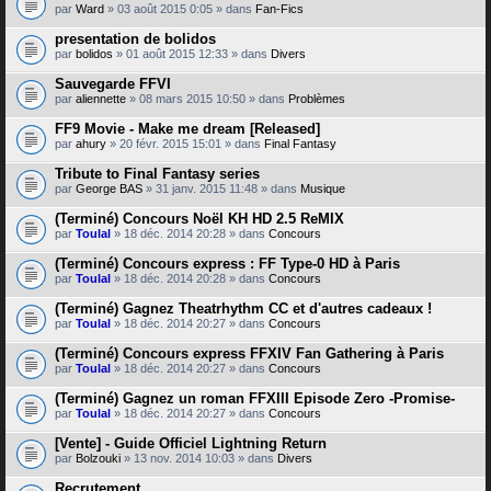
par
Ward
» 03 août 2015 0:05 » dans
Fan-Fics
presentation de bolidos
par
bolidos
» 01 août 2015 12:33 » dans
Divers
Sauvegarde FFVI
par
aliennette
» 08 mars 2015 10:50 » dans
Problèmes
FF9 Movie - Make me dream [Released]
par
ahury
» 20 févr. 2015 15:01 » dans
Final Fantasy
Tribute to Final Fantasy series
par
George BAS
» 31 janv. 2015 11:48 » dans
Musique
(Terminé) Concours Noël KH HD 2.5 ReMIX
par
Toulal
» 18 déc. 2014 20:28 » dans
Concours
(Terminé) Concours express : FF Type-0 HD à Paris
par
Toulal
» 18 déc. 2014 20:28 » dans
Concours
(Terminé) Gagnez Theatrhythm CC et d'autres cadeaux !
par
Toulal
» 18 déc. 2014 20:27 » dans
Concours
(Terminé) Concours express FFXIV Fan Gathering à Paris
par
Toulal
» 18 déc. 2014 20:27 » dans
Concours
(Terminé) Gagnez un roman FFXIII Episode Zero -Promise-
par
Toulal
» 18 déc. 2014 20:27 » dans
Concours
[Vente] - Guide Officiel Lightning Return
par
Bolzouki
» 13 nov. 2014 10:03 » dans
Divers
Recrutement