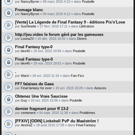
par
NancyByron
» 09 mars 2016 4:15 » dans
Poubelle
Fromage blanc
par
NancyByron
» 09 mars 2016 4:12 » dans
Poubelle
[Vente] La Légende de Final Fantasy 9 - éditions Pix'n'Love
par
Sushinette
» 27 févr. 2016 17:11 » dans
Littérature
http://jeu.video le forum géré par les gameuses
par
LounaJV
» 16 déc. 2015 16:42 » dans
Divers
Final Fantasy type-0
par
bke40
» 29 nov. 2015 19:55 » dans
Poubelle
Final Fantasu type-0
par
bke40
» 29 nov. 2015 19:52 » dans
Poubelle
.
par
Ward
» 18 oct. 2015 11:16 » dans
Fan-Fics
FF7 falaises de Gaea
par
Final fantasy for ever
» 15 oct. 2015 18:28 » dans
Astuces
Obtenez Une Vraie Saucisse
par
Guy
» 10 oct. 2015 15:56 » dans
Poubelle
dernier fragment pour ff 13-2
par
centenere
» 04 sept. 2015 11:38 » dans
Problèmes
[FFXIV] [ODIN] Linkshell PvP du Maelström !
par
AestraZ
» 18 août 2015 17:05 » dans
Final Fantasy
.