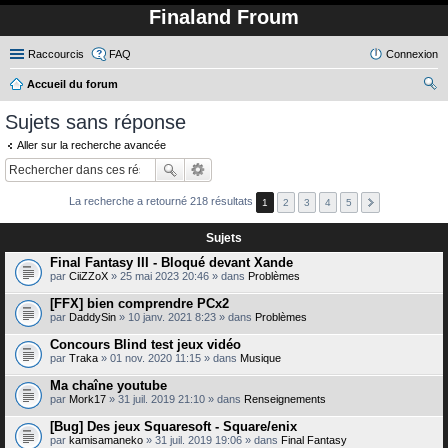
Finaland Froum
Raccourcis
FAQ
Connexion
Accueil du forum
ec
Sujets sans réponse
her
Aller sur la recherche avancée
ch
er
La recherche a retourné 218 résultats
1
2
3
4
5
Sujets
Final Fantasy III - Bloqué devant Xande
par
CiiZZoX
» 25 mai 2023 20:46 » dans
Problèmes
[FFX] bien comprendre PCx2
par
DaddySin
» 10 janv. 2021 8:23 » dans
Problèmes
Concours Blind test jeux vidéo
par
Traka
» 01 nov. 2020 11:15 » dans
Musique
Ma chaîne youtube
par
Mork17
» 31 juil. 2019 21:10 » dans
Renseignements
[Bug] Des jeux Squaresoft - Square/enix
par
kamisamaneko
» 31 juil. 2019 19:06 » dans
Final Fantasy