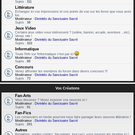
Sujets :
111
Littérature
Echangez ici vos impressions et vos points de vue sur les livres que vous avez
lus.
Modérateur :
Divinités du Sanctuaire Sacré
Sujets :
38
Jeux Video
Certains jeux video vous intéressent ? (online, baston, arcade, aventure ...etc).
Venez vite !
Modérateur :
Divinités du Sanctuaire Sacré
Sujets :
322
Informatique
Toute l'info sur l'informatique c'est par ici
Modérateur :
Divinités du Sanctuaire Sacré
Sujets :
89
Concours
Venez affronter les membres du forum dans divers concours !!!
Modérateur :
Divinités du Sanctuaire Sacré
Sujets :
73
Vos Créations
Fan-Arts
Vous dessinez ? Venez exposer vos oeuvres ici !
Modérateur :
Divinités du Sanctuaire Sacré
Sujets :
91
Fan-Fics
Les romanciers en herbe pourront nous faire partager leurs oeuvres littéraires !
Modérateur :
Divinités du Sanctuaire Sacré
Sujets :
201
Autres
Bannières, sprites comics, fan games, tout ceci, vous pourrez les montrer ici !