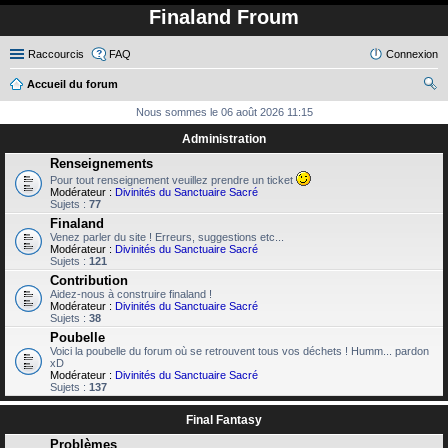
Finaland Froum
Raccourcis
FAQ
Connexion
Accueil du forum
ec
Nous sommes le 06 août 2026 11:15
her
Administration
ch
Renseignements
Pour tout renseignement veuillez prendre un ticket
er
Modérateur :
Divinités du Sanctuaire Sacré
Sujets :
77
Finaland
Venez parler du site ! Erreurs, suggestions etc...
Modérateur :
Divinités du Sanctuaire Sacré
Sujets :
121
Contribution
Aidez-nous à construire finaland !
Modérateur :
Divinités du Sanctuaire Sacré
Sujets :
38
Poubelle
Voici la poubelle du forum où se retrouvent tous vos déchets ! Humm... pardon
xD
Modérateur :
Divinités du Sanctuaire Sacré
Sujets :
137
Final Fantasy
Problèmes