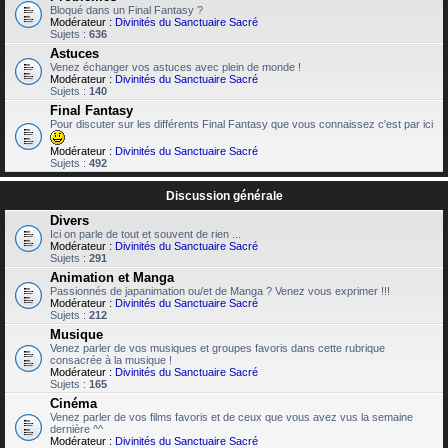
Bloqué dans un Final Fantasy ?
Modérateur :
Divinités du Sanctuaire Sacré
Sujets :
636
Astuces
Venez échanger vos astuces avec plein de monde !
Modérateur :
Divinités du Sanctuaire Sacré
Sujets :
140
Final Fantasy
Pour discuter sur les différents Final Fantasy que vous connaissez c'est par ici
Modérateur :
Divinités du Sanctuaire Sacré
Sujets :
492
Discussion générale
Divers
Ici on parle de tout et souvent de rien ...
Modérateur :
Divinités du Sanctuaire Sacré
Sujets :
291
Animation et Manga
Passionnés de japanimation ou/et de Manga ? Venez vous exprimer !!!
Modérateur :
Divinités du Sanctuaire Sacré
Sujets :
212
Musique
Venez parler de vos musiques et groupes favoris dans cette rubrique
consacrée à la musique !
Modérateur :
Divinités du Sanctuaire Sacré
Sujets :
165
Cinéma
Venez parler de vos films favoris et de ceux que vous avez vus la semaine
dernière ^^
Modérateur :
Divinités du Sanctuaire Sacré