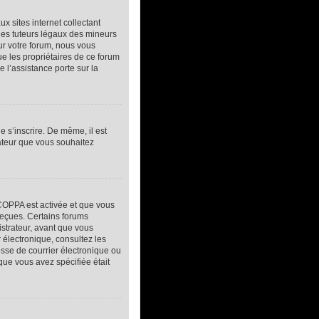
 sites internet collectant
des tuteurs légaux des mineurs
ur votre forum, nous vous
ue les propriétaires de ce forum
 l’assistance porte sur la
e s’inscrire. De même, il est
sateur que vous souhaitez
a COPPA est activée et que vous
reçues. Certains forums
istrateur, avant que vous
r électronique, consultez les
sse de courrier électronique ou
 que vous avez spécifiée était