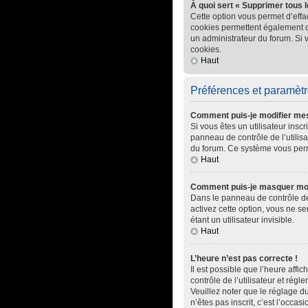
À quoi sert « Supprimer tous 
Cette option vous permet d’effa
cookies permettent également d’e
un administrateur du forum. Si
cookies.
Haut
Préférences et paramètre
Comment puis-je modifier me
Si vous êtes un utilisateur ins
panneau de contrôle de l’utilisa
du forum. Ce système vous perm
Haut
Comment puis-je masquer mon no
Dans le panneau de contrôle de 
activez cette option, vous ne 
étant un utilisateur invisible.
Haut
L’heure n’est pas correcte !
Il est possible que l’heure affic
contrôle de l’utilisateur et rég
Veuillez noter que le réglage du
n’êtes pas inscrit, c’est l’occasi