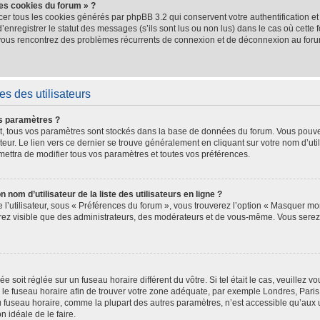
les cookies du forum » ?
cer tous les cookies générés par phpBB 3.2 qui conservent votre authentification e
nregistrer le statut des messages (s’ils sont lus ou non lus) dans le cas où cette f
 vous rencontrez des problèmes récurrents de connexion et de déconnexion au for
s des utilisateurs
s paramètres ?
crit, tous vos paramètres sont stockés dans la base de données du forum. Vous pouve
teur. Le lien vers ce dernier se trouve généralement en cliquant sur votre nom d’uti
ettra de modifier tous vos paramètres et toutes vos préférences.
m d’utilisateur de la liste des utilisateurs en ligne ?
l’utilisateur, sous « Préférences du forum », vous trouverez l’option « Masquer mon
serez visible que des administrateurs, des modérateurs et de vous-même. Vous ser
hée soit réglée sur un fuseau horaire différent du vôtre. Si tel était le cas, veuille
ler le fuseau horaire afin de trouver votre zone adéquate, par exemple Londres, Pari
 fuseau horaire, comme la plupart des autres paramètres, n’est accessible qu’aux uti
on idéale de le faire.