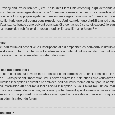
rivacy and Protection Act ») est une loi des États-Unis d’Amérique qui demande aux
ns sur les mineurs âgés de moins de 13 ans un consentement écrit des parents ou 
 si cette loi s’applique également aux mineurs âgés de moins de 13 ans inscrits s
seiller juridique qui pourra vous renseigner. Veuillez noter que phpBB Limited et q
assistance légale et ne doivent donc pas être contactés à ce sujet, excepté lorsque
r à propos de problèmes d’abus ou d’ordres légaux liés à ce forum ? ».
rire ?
teur du forum ait désactivé les inscriptions afin d’empêcher les nouveaux visiteurs d
trateur du forum ait banni votre adresse IP ou interdit l’utilisation du nom d’utili
ns, veuillez contacter un administrateur du forum.
x pas me connecter !
re nom d’utilisateur et votre mot de passe soient corrects. Si la fonctionnalité de l
de 13 ans pendant l’inscription, vous devrez suivre les instructions que vous avez 
velles inscriptions doivent être activées, soit par vous-même ou soit par un admin
tte information était présente lors de votre inscription. Si vous aviez reçu un courrie
ez pas de courrier électronique, vous avez probablement spécifié une mauvaise adre
iltré en tant que pourriel. Si vous êtes certain que l’adresse de courrier électronique
un administrateur du forum.
onnecter ?