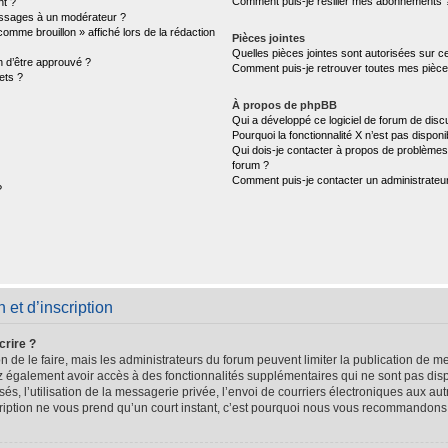
Comment puis-je résilier mes abonnements 
nt ?
ssages à un modérateur ?
comme brouillon » affiché lors de la rédaction
Pièces jointes
Quelles pièces jointes sont autorisées sur c
n d’être approuvé ?
Comment puis-je retrouver toutes mes pièces
ets ?
À propos de phpBB
Qui a développé ce logiciel de forum de disc
Pourquoi la fonctionnalité X n’est pas disponi
Qui dois-je contacter à propos de problèmes 
forum ?
Comment puis-je contacter un administrateu
?
et d’inscription
crire ?
n de le faire, mais les administrateurs du forum peuvent limiter la publication de me
 également avoir accès à des fonctionnalités supplémentaires qui ne sont pas dispo
sés, l’utilisation de la messagerie privée, l’envoi de courriers électroniques aux aut
scription ne vous prend qu’un court instant, c’est pourquoi nous vous recommandons 