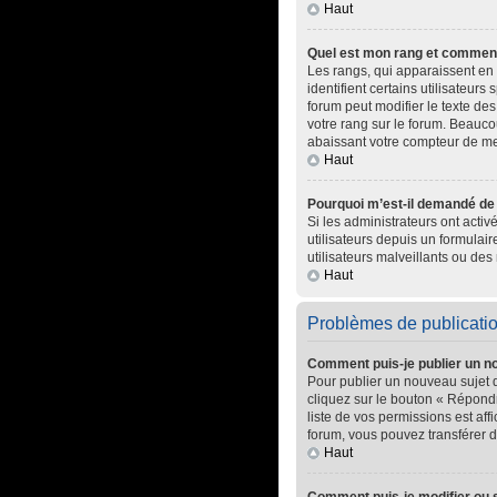
Haut
Quel est mon rang et comment 
Les rangs, qui apparaissent en 
identifient certains utilisateur
forum peut modifier le texte d
votre rang sur le forum. Beauc
abaissant votre compteur de m
Haut
Pourquoi m’est-il demandé de m
Si les administrateurs ont activ
utilisateurs depuis un formula
utilisateurs malveillants ou des 
Haut
Problèmes de publicati
Comment puis-je publier un n
Pour publier un nouveau sujet 
cliquez sur le bouton « Répondr
liste de vos permissions est af
forum, vous pouvez transférer d
Haut