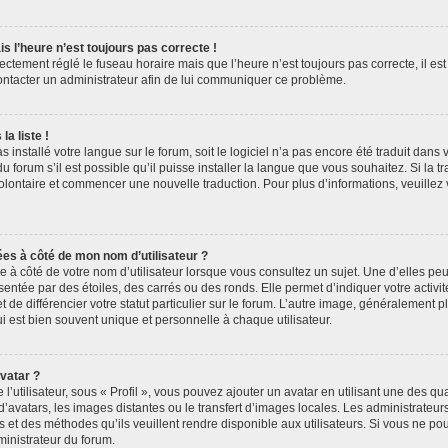
is l’heure n’est toujours pas correcte !
rectement réglé le fuseau horaire mais que l’heure n’est toujours pas correcte, il es
contacter un administrateur afin de lui communiquer ce problème.
a liste !
as installé votre langue sur le forum, soit le logiciel n’a pas encore été traduit dan
forum s’il est possible qu’il puisse installer la langue que vous souhaitez. Si la tr
volontaire et commencer une nouvelle traduction. Pour plus d’informations, veuillez
ées à côté de mon nom d’utilisateur ?
à côté de votre nom d’utilisateur lorsque vous consultez un sujet. Une d’elles pe
entée par des étoiles, des carrés ou des ronds. Elle permet d’indiquer votre acti
 de différencier votre statut particulier sur le forum. L’autre image, généralement 
 est bien souvent unique et personnelle à chaque utilisateur.
vatar ?
’utilisateur, sous « Profil », vous pouvez ajouter un avatar en utilisant une des qu
 d’avatars, les images distantes ou le transfert d’images locales. Les administrateu
s et des méthodes qu’ils veuillent rendre disponible aux utilisateurs. Si vous ne pou
ministrateur du forum.