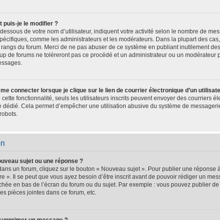
puis-je le modifier ?
dessous de votre nom d’utilisateur, indiquent votre activité selon le nombre de m
s spécifiques, comme les administrateurs et les modérateurs. Dans la plupart des cas
es rangs du forum. Merci de ne pas abuser de ce système en publiant inutilement d
oup de forums ne toléreront pas ce procédé et un administrateur ou un modérateur 
essages.
e connecter lorsque je clique sur le lien de courrier électronique d’un utilisat
é cette fonctionnalité, seuls les utilisateurs inscrits peuvent envoyer des courriers 
ire dédié. Cela permet d’empêcher une utilisation abusive du système de messageri
robots.
on
ouveau sujet ou une réponse ?
dans un forum, cliquez sur le bouton « Nouveau sujet ». Pour publier une réponse 
e ». Il se peut que vous ayez besoin d’être inscrit avant de pouvoir rédiger un m
fichée en bas de l’écran du forum ou du sujet. Par exemple : vous pouvez publier d
es pièces jointes dans ce forum, etc.