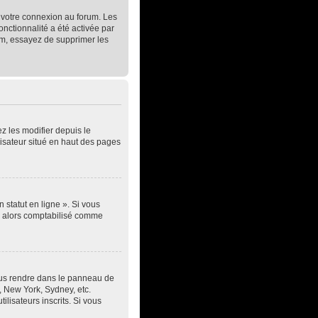
t votre connexion au forum. Les
onctionnalité a été activée par
um, essayez de supprimer les
z les modifier depuis le
lisateur situé en haut des pages
 statut en ligne ». Si vous
ez alors comptabilisé comme
z vous rendre dans le panneau de
s, New York, Sydney, etc.
lisateurs inscrits. Si vous