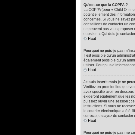
Qu’est-ce que la COPPA ?
La COPPA (pour « Child Online P
potentiellement des informatio
concernés. Si vous ne savez pas
conseillons de contacter un con
ne peuvent pas vous proposer d’
question « Qui dois-je contacte
Haut
Pourquoi ne puis-je pas m’insc
Il est possible qu’un administra
également possible qu’un adminis
utiliser. Pour plus d’informatio
Haut
Je suis inscrit mais je ne peu
Vérifiez en premier lieu que vot
avez spécifié avoir en dessous 
exigeront également que les nou
puissiez ouvrir une session ; ce
instructions. Si vous ne recev
le courrier électronique a été f
correcte, essayez de contacter 
Haut
Pourquoi ne puis-je pas me c