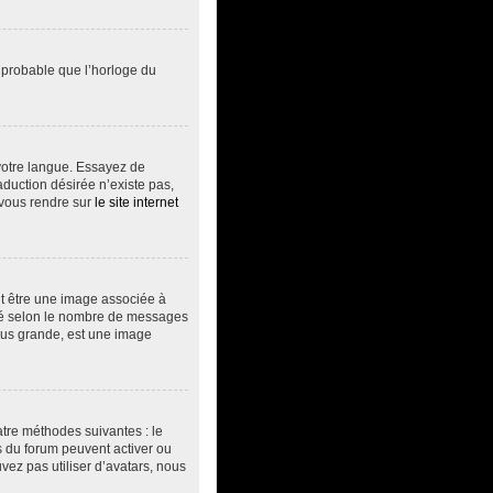
t probable que l’horloge du
s votre langue. Essayez de
aduction désirée n’existe pas,
 vous rendre sur
le site internet
ut être une image associée à
vité selon le nombre de messages
plus grande, est une image
atre méthodes suivantes : le
rs du forum peuvent activer ou
vez pas utiliser d’avatars, nous