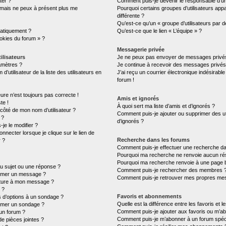
ter ?
Comment puis-je devenir le responsable d’un 
é mais ne peux à présent plus me
Pourquoi certains groupes d’utilisateurs ap
différente ?
Qu’est-ce qu’un « groupe d’utilisateurs par d
atiquement ?
Qu’est-ce que le lien « L’équipe » ?
ookies du forum » ?
Messagerie privée
ilisateurs
Je ne peux pas envoyer de messages privés
amètres ?
Je continue à recevoir des messages privés n
tilisateur de la liste des utilisateurs en
J’ai reçu un courrier électronique indésirable
forum !
eure n’est toujours pas correcte !
Amis et ignorés
te !
À quoi sert ma liste d’amis et d’ignorés ?
 côté de mon nom d’utilisateur ?
Comment puis-je ajouter ou supprimer des uti
 ?
d’ignorés ?
je le modifier ?
necter lorsque je clique sur le lien de
Recherche dans les forums
r ?
Comment puis-je effectuer une recherche d
Pourquoi ma recherche ne renvoie aucun rés
Pourquoi ma recherche renvoie à une page 
u sujet ou une réponse ?
Comment puis-je rechercher des membres 
rimer un message ?
Comment puis-je retrouver mes propres mes
ature à mon message ?
 ?
Favoris et abonnements
s d’options à un sondage ?
Quelle est la différence entre les favoris et
imer un sondage ?
Comment puis-je ajouter aux favoris ou m’ab
un forum ?
Comment puis-je m’abonner à un forum spéci
de pièces jointes ?