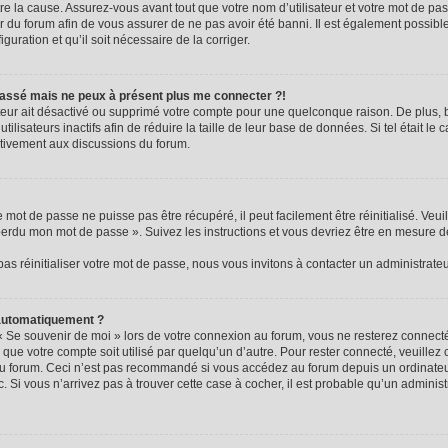
e la cause. Assurez-vous avant tout que votre nom d’utilisateur et votre mot de passe
 du forum afin de vous assurer de ne pas avoir été banni. Il est également possible 
guration et qu’il soit nécessaire de la corriger.
e passé mais ne peux à présent plus me connecter ?!
rateur ait désactivé ou supprimé votre compte pour une quelconque raison. De plus
ilisateurs inactifs afin de réduire la taille de leur base de données. Si tel était le
ctivement aux discussions du forum.
mot de passe ne puisse pas être récupéré, il peut facilement être réinitialisé. Veui
 perdu mon mot de passe ». Suivez les instructions et vous devriez être en mesure 
s réinitialiser votre mot de passe, nous vous invitons à contacter un administrate
 automatiquement ?
« Se souvenir de moi » lors de votre connexion au forum, vous ne resterez connec
 que votre compte soit utilisé par quelqu’un d’autre. Pour rester connecté, veuillez
au forum. Ceci n’est pas recommandé si vous accédez au forum depuis un ordinateur
c. Si vous n’arrivez pas à trouver cette case à cocher, il est probable qu’un adminis