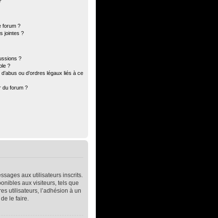
?
e forum ?
 jointes ?
ussions ?
ble ?
d’abus ou d’ordres légaux liés à ce
r du forum ?
ssages aux utilisateurs inscrits.
nibles aux visiteurs, tels que
res utilisateurs, l’adhésion à un
de le faire.