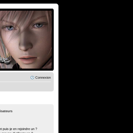
Connexion
lisateurs
t puis-je en rejoindre un ?