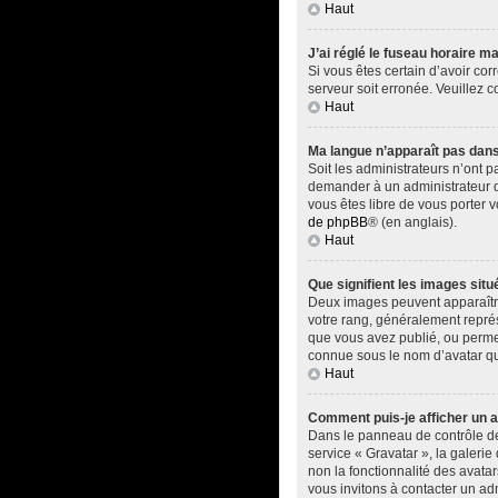
Haut
J’ai réglé le fuseau horaire ma
Si vous êtes certain d’avoir cor
serveur soit erronée. Veuillez 
Haut
Ma langue n’apparaît pas dans l
Soit les administrateurs n’ont p
demander à un administrateur du 
vous êtes libre de vous porter 
de phpBB
® (en anglais).
Haut
Que signifient les images situ
Deux images peuvent apparaître 
votre rang, généralement représ
que vous avez publié, ou permet
connue sous le nom d’avatar qui
Haut
Comment puis-je afficher un a
Dans le panneau de contrôle de l
service « Gravatar », la galerie
non la fonctionnalité des avatar
vous invitons à contacter un ad