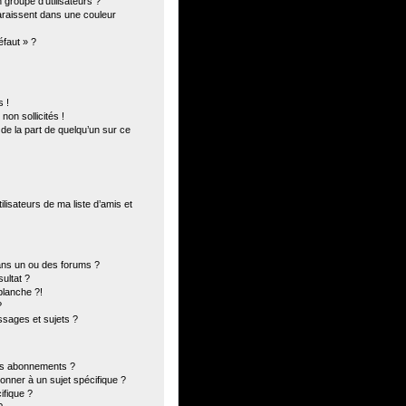
groupe d’utilisateurs ?
paraissent dans une couleur
éfaut » ?
 !
on sollicités !
 de la part de quelqu’un sur ce
lisateurs de ma liste d’amis et
ans un ou des forums ?
ultat ?
blanche ?!
?
sages et sujets ?
 les abonnements ?
onner à un sujet spécifique ?
fique ?