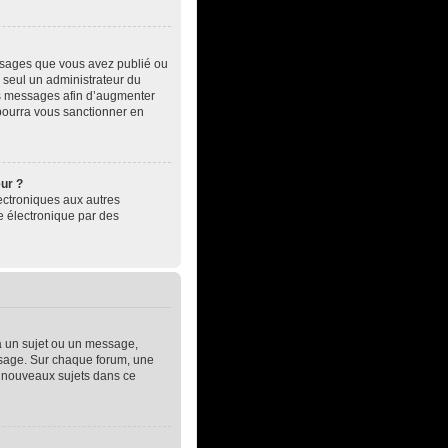
essages que vous avez publié ou
, seul un administrateur du
es messages afin d’augmenter
pourra vous sanctionner en
eur ?
électroniques aux autres
e électronique par des
à un sujet ou un message,
essage. Sur chaque forum, une
e nouveaux sujets dans ce