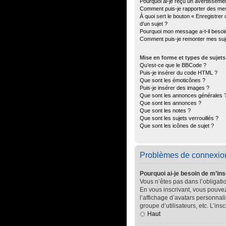
Pourquoi ai-je reçu un avertisseme
Comment puis-je rapporter des me
À quoi sert le bouton « Enregistrer 
d’un sujet ?
Pourquoi mon message a-t-il besoi
Comment puis-je remonter mes suj
Mise en forme et types de sujets
Qu’est-ce que le BBCode ?
Puis-je insérer du code HTML ?
Que sont les émoticônes ?
Puis-je insérer des images ?
Que sont les annonces générales 
Que sont les annonces ?
Que sont les notes ?
Que sont les sujets verrouillés ?
Que sont les icônes de sujet ?
Problèmes de connexion 
Pourquoi ai-je besoin de m’ins
Vous n’êtes pas dans l’obligatio
En vous inscrivant, vous pouvez
l’affichage d’avatars personnali
groupe d’utilisateurs, etc. L’in
Haut