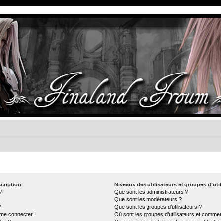
cription
Niveaux des utilisateurs et groupes d’uti
?
Que sont les administrateurs ?
Que sont les modérateurs ?
?
Que sont les groupes d’utilisateurs ?
 me connecter !
Où sont les groupes d’utilisateurs et commen