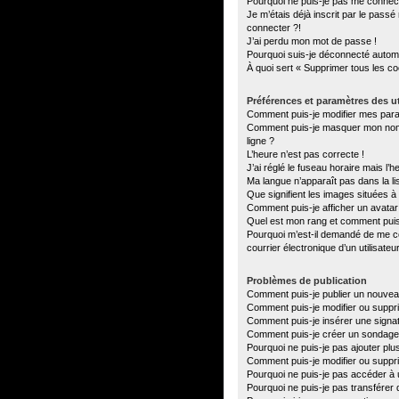
Pourquoi ne puis-je pas me connec
Je m’étais déjà inscrit par le pass
connecter ?!
J’ai perdu mon mot de passe !
Pourquoi suis-je déconnecté autom
À quoi sert « Supprimer tous les c
Préférences et paramètres des ut
Comment puis-je modifier mes par
Comment puis-je masquer mon nom d’u
ligne ?
L’heure n’est pas correcte !
J’ai réglé le fuseau horaire mais l’h
Ma langue n’apparaît pas dans la lis
Que signifient les images situées à
Comment puis-je afficher un avatar
Quel est mon rang et comment puis-
Pourquoi m’est-il demandé de me con
courrier électronique d’un utilisateu
Problèmes de publication
Comment puis-je publier un nouvea
Comment puis-je modifier ou supp
Comment puis-je insérer une sign
Comment puis-je créer un sondage
Pourquoi ne puis-je pas ajouter plu
Comment puis-je modifier ou suppr
Pourquoi ne puis-je pas accéder à 
Pourquoi ne puis-je pas transférer 