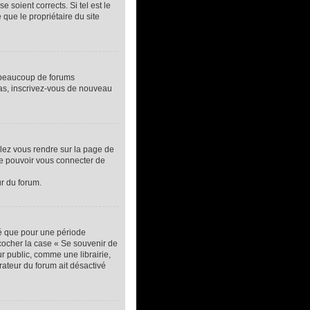
 soient corrects. Si tel est le
que le propriétaire du site
, beaucoup de forums
 cas, inscrivez-vous de nouveau
llez vous rendre sur la page de
de pouvoir vous connecter de
ur du forum.
té que pour une période
 cocher la case « Se souvenir de
 public, comme une librairie,
trateur du forum ait désactivé