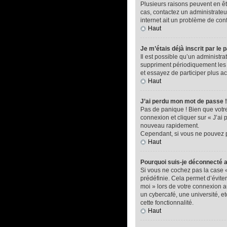
Plusieurs raisons peuvent en êtr
cas, contactez un administrateur
internet ait un problème de confi
Haut
Je m’étais déjà inscrit par l
Il est possible qu’un administ
suppriment périodiquement les ut
et essayez de participer plus a
Haut
J’ai perdu mon mot de passe !
Pas de panique ! Bien que votre 
connexion et cliquer sur « J’ai
nouveau rapidement.
Cependant, si vous ne pouvez pa
Haut
Pourquoi suis-je déconnecté
Si vous ne cochez pas la case 
prédéfinie. Cela permet d’éviter
moi » lors de votre connexion 
un cybercafé, une université, et
cette fonctionnalité.
Haut