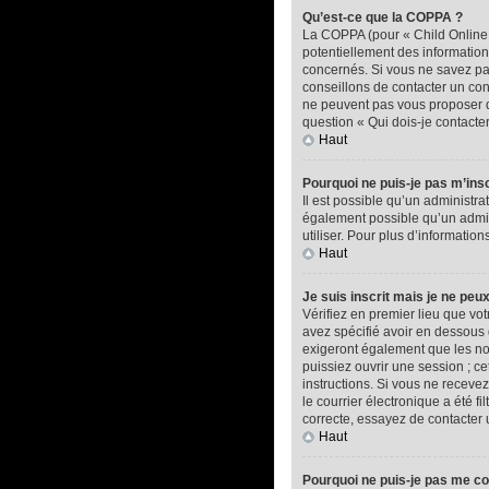
Qu’est-ce que la COPPA ?
La COPPA (pour « Child Online P
potentiellement des informatio
concernés. Si vous ne savez pas
conseillons de contacter un con
ne peuvent pas vous proposer d’
question « Qui dois-je contacte
Haut
Pourquoi ne puis-je pas m’insc
Il est possible qu’un administra
également possible qu’un adminis
utiliser. Pour plus d’informatio
Haut
Je suis inscrit mais je ne peu
Vérifiez en premier lieu que vot
avez spécifié avoir en dessous 
exigeront également que les nou
puissiez ouvrir une session ; ce
instructions. Si vous ne recev
le courrier électronique a été f
correcte, essayez de contacter 
Haut
Pourquoi ne puis-je pas me c