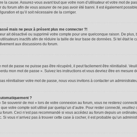
e la cause. Assurez-vous avant tout que votre nom d’utilisateur et votre mot de passe
 du forum afin de vous assurer de ne pas avoir été banni. Il est également possible 
guration et qu’il soit nécessaire de la corriger.
e passé mais ne peux à présent plus me connecter ?!
rateur ait désactivé ou supprimé votre compte pour une quelconque raison. De plus
ilisateurs inactifs afin de réduire la taille de leur base de données. Si tel était le
ctivement aux discussions du forum.
mot de passe ne puisse pas être récupéré, il peut facilement être réinitialisé. Veui
 perdu mon mot de passe ». Suivez les instructions et vous devriez être en mesure 
s réinitialiser votre mot de passe, nous vous invitons à contacter un administrate
 automatiquement ?
« Se souvenir de moi » lors de votre connexion au forum, vous ne resterez connec
 que votre compte soit utilisé par quelqu’un d’autre. Pour rester connecté, veuillez
au forum. Ceci n’est pas recommandé si vous accédez au forum depuis un ordinateur
c. Si vous n’arrivez pas à trouver cette case à cocher, il est probable qu’un adminis