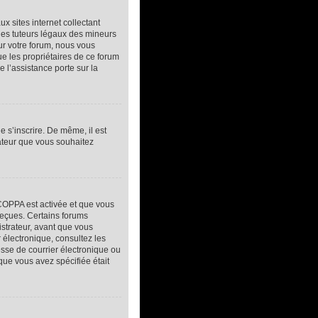
 sites internet collectant
des tuteurs légaux des mineurs
ur votre forum, nous vous
ue les propriétaires de ce forum
 l’assistance porte sur la
e s’inscrire. De même, il est
sateur que vous souhaitez
a COPPA est activée et que vous
reçues. Certains forums
istrateur, avant que vous
r électronique, consultez les
sse de courrier électronique ou
 que vous avez spécifiée était