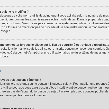
puis-je le modifier ?
dessous de votre nom d’utilisateur, indiquent votre activité selon le nombre de m
s spécifiques, comme les administrateurs et les modérateurs. Dans la plupart des cas
es rangs du forum. Merci de ne pas abuser de ce système en publiant inutilement d
oup de forums ne toléreront pas ce procédé et un administrateur ou un modérateur 
essages.
e connecter lorsque je clique sur le lien de courrier électronique d’un utilisat
é cette fonctionnalité, seuls les utilisateurs inscrits peuvent envoyer des courriers 
ire dédié. Cela permet d’empêcher une utilisation abusive du système de messageri
robots.
on
ouveau sujet ou une réponse ?
dans un forum, cliquez sur le bouton « Nouveau sujet ». Pour publier une réponse 
e ». Il se peut que vous ayez besoin d’être inscrit avant de pouvoir rédiger un m
fichée en bas de l’écran du forum ou du sujet. Par exemple : vous pouvez publier d
es pièces jointes dans ce forum, etc.