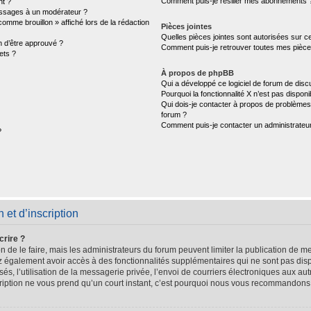
Comment puis-je résilier mes abonnements 
nt ?
ssages à un modérateur ?
comme brouillon » affiché lors de la rédaction
Pièces jointes
Quelles pièces jointes sont autorisées sur c
n d’être approuvé ?
Comment puis-je retrouver toutes mes pièces
ets ?
À propos de phpBB
Qui a développé ce logiciel de forum de disc
Pourquoi la fonctionnalité X n’est pas disponi
Qui dois-je contacter à propos de problèmes 
forum ?
Comment puis-je contacter un administrateu
?
et d’inscription
crire ?
n de le faire, mais les administrateurs du forum peuvent limiter la publication de me
 également avoir accès à des fonctionnalités supplémentaires qui ne sont pas dispo
sés, l’utilisation de la messagerie privée, l’envoi de courriers électroniques aux aut
scription ne vous prend qu’un court instant, c’est pourquoi nous vous recommandons 