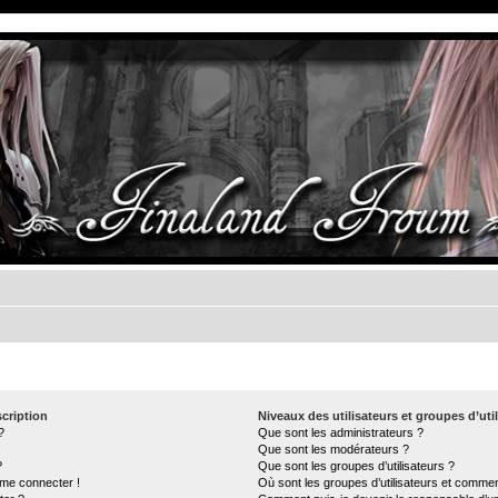
cription
Niveaux des utilisateurs et groupes d’uti
?
Que sont les administrateurs ?
Que sont les modérateurs ?
?
Que sont les groupes d’utilisateurs ?
 me connecter !
Où sont les groupes d’utilisateurs et commen