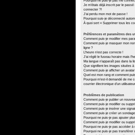
Pourquoi ne puis-je pas me connec
Je m’étais déjà inscrit par le pass
connecter ?!
J’ai perdu mon mot de passe !
Pourquoi suis-je déconnecté autom
À quoi sert « Supprimer tous les c
Préférences et paramètres des ut
Comment puis-je modifier mes par
Comment puis-je masquer mon nom d’u
ligne ?
L’heure n’est pas correcte !
J’ai réglé le fuseau horaire mais l’h
Ma langue n’apparaît pas dans la lis
Que signifient les images situées à
Comment puis-je afficher un avatar
Quel est mon rang et comment puis-
Pourquoi m’est-il demandé de me con
courrier électronique d’un utilisateu
Problèmes de publication
Comment puis-je publier un nouvea
Comment puis-je modifier ou supp
Comment puis-je insérer une sign
Comment puis-je créer un sondage
Pourquoi ne puis-je pas ajouter plu
Comment puis-je modifier ou suppr
Pourquoi ne puis-je pas accéder à 
Pourquoi ne puis-je pas transférer 