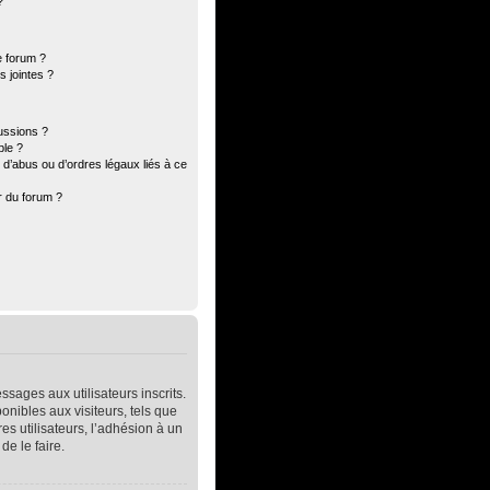
?
e forum ?
 jointes ?
ussions ?
ble ?
d’abus ou d’ordres légaux liés à ce
r du forum ?
ssages aux utilisateurs inscrits.
nibles aux visiteurs, tels que
res utilisateurs, l’adhésion à un
de le faire.