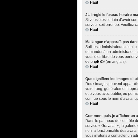
Haut
J’ai réglé le fuseau horaire ma
Si vous êtes certain d’avoir cor
serveur soit erronée. Veuillez 
Haut
Ma langue n’apparaît pas dans l
Soit les administrateurs n’ont p
demander à un administrateur du 
vous êtes libre de vous porter 
de phpBB
® (en anglais).
Haut
Que signifient les images situ
Deux images peuvent apparaître 
votre rang, généralement représ
que vous avez publié, ou permet
connue sous le nom d’avatar qui
Haut
Comment puis-je afficher un a
Dans le panneau de contrôle de l
service « Gravatar », la galerie
non la fonctionnalité des avatar
vous invitons à contacter un ad