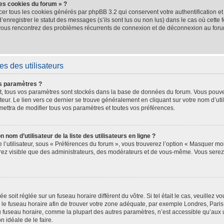
les cookies du forum » ?
cer tous les cookies générés par phpBB 3.2 qui conservent votre authentification e
nregistrer le statut des messages (s’ils sont lus ou non lus) dans le cas où cette f
 vous rencontrez des problèmes récurrents de connexion et de déconnexion au for
s des utilisateurs
s paramètres ?
crit, tous vos paramètres sont stockés dans la base de données du forum. Vous pouve
teur. Le lien vers ce dernier se trouve généralement en cliquant sur votre nom d’uti
ettra de modifier tous vos paramètres et toutes vos préférences.
m d’utilisateur de la liste des utilisateurs en ligne ?
l’utilisateur, sous « Préférences du forum », vous trouverez l’option « Masquer mon
serez visible que des administrateurs, des modérateurs et de vous-même. Vous ser
hée soit réglée sur un fuseau horaire différent du vôtre. Si tel était le cas, veuille
ler le fuseau horaire afin de trouver votre zone adéquate, par exemple Londres, Pari
 fuseau horaire, comme la plupart des autres paramètres, n’est accessible qu’aux uti
on idéale de le faire.