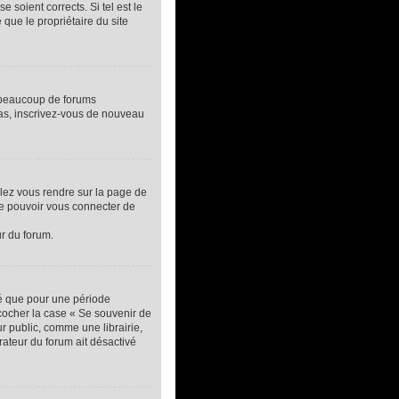
 soient corrects. Si tel est le
que le propriétaire du site
, beaucoup de forums
 cas, inscrivez-vous de nouveau
llez vous rendre sur la page de
de pouvoir vous connecter de
ur du forum.
té que pour une période
 cocher la case « Se souvenir de
 public, comme une librairie,
trateur du forum ait désactivé