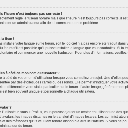
is l’heure n’est toujours pas correcte !
rectement réglé le fuseau horaire mais que l’heure n’est toujours pas correcte, il es
contacter un administrateur afin de lui communiquer ce problème.
a liste !
as installé votre langue sur le forum, soit le logiciel n’a pas encore été traduit dan
forum s’il est possible qu’il puisse installer la langue que vous souhaitez. Si la tr
volontaire et commencer une nouvelle traduction. Pour plus d’informations, veuillez
ées à côté de mon nom d’utilisateur ?
à côté de votre nom d’utilisateur lorsque vous consultez un sujet. Une d’elles pe
entée par des étoiles, des carrés ou des ronds. Elle permet d’indiquer votre acti
 de différencier votre statut particulier sur le forum. L’autre image, généralement 
 est bien souvent unique et personnelle à chaque utilisateur.
vatar ?
’utilisateur, sous « Profil », vous pouvez ajouter un avatar en utilisant une des qu
 d’avatars, les images distantes ou le transfert d’images locales. Les administrateu
s et des méthodes qu’ils veuillent rendre disponible aux utilisateurs. Si vous ne pou
ministrateur du forum.