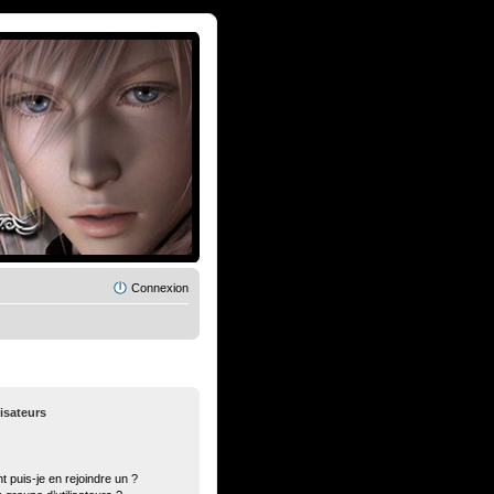
Connexion
lisateurs
t puis-je en rejoindre un ?