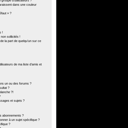
groupe d’utilisateurs ?
paraissent dans une couleur
éfaut » ?
 !
on sollicités !
 de la part de quelqu’un sur ce
lisateurs de ma liste d’amis et
ans un ou des forums ?
ultat ?
blanche ?!
?
sages et sujets ?
 les abonnements ?
onner à un sujet spécifique ?
fique ?