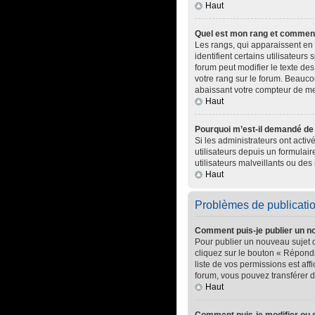
Haut
Quel est mon rang et comment 
Les rangs, qui apparaissent en 
identifient certains utilisateur
forum peut modifier le texte d
votre rang sur le forum. Beauc
abaissant votre compteur de m
Haut
Pourquoi m’est-il demandé de m
Si les administrateurs ont activ
utilisateurs depuis un formula
utilisateurs malveillants ou des 
Haut
Problèmes de publicati
Comment puis-je publier un n
Pour publier un nouveau sujet 
cliquez sur le bouton « Répondr
liste de vos permissions est af
forum, vous pouvez transférer d
Haut