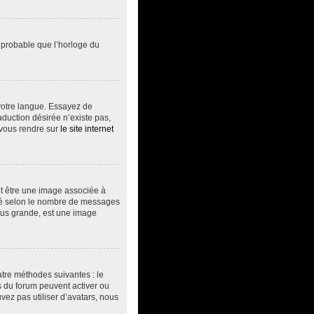
t probable que l’horloge du
s votre langue. Essayez de
aduction désirée n’existe pas,
 vous rendre sur
le site internet
ut être une image associée à
vité selon le nombre de messages
plus grande, est une image
atre méthodes suivantes : le
rs du forum peuvent activer ou
vez pas utiliser d’avatars, nous