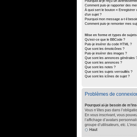
Pourquoi ai-je reçu un avertisseme
Comment puis-je rapporter des me
À quoi sert le bouton « Enregistrer 
d’un sujet ?
Pourquoi mon message a-t-il besoi
Comment puis-je remonter mes suj
Mise en forme et types de sujets
Qu’est-ce que le BBCode ?
Puis-je insérer du code HTML ?
Que sont les émoticônes ?
Puis-je insérer des images ?
Que sont les annonces générales 
Que sont les annonces ?
Que sont les notes ?
Que sont les sujets verrouillés ?
Que sont les icônes de sujet ?
Problèmes de connexion 
Pourquoi ai-je besoin de m’ins
Vous n’êtes pas dans l’obligatio
En vous inscrivant, vous pouvez
l’affichage d’avatars personnali
groupe d’utilisateurs, etc. L’in
Haut