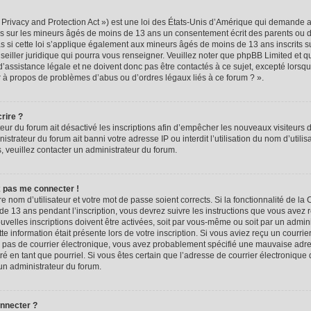
rivacy and Protection Act ») est une loi des États-Unis d’Amérique qui demande aux
ns sur les mineurs âgés de moins de 13 ans un consentement écrit des parents ou 
 si cette loi s’applique également aux mineurs âgés de moins de 13 ans inscrits s
seiller juridique qui pourra vous renseigner. Veuillez noter que phpBB Limited et q
assistance légale et ne doivent donc pas être contactés à ce sujet, excepté lorsque
r à propos de problèmes d’abus ou d’ordres légaux liés à ce forum ? ».
rire ?
teur du forum ait désactivé les inscriptions afin d’empêcher les nouveaux visiteurs d
trateur du forum ait banni votre adresse IP ou interdit l’utilisation du nom d’utili
ns, veuillez contacter un administrateur du forum.
x pas me connecter !
re nom d’utilisateur et votre mot de passe soient corrects. Si la fonctionnalité de l
de 13 ans pendant l’inscription, vous devrez suivre les instructions que vous avez 
velles inscriptions doivent être activées, soit par vous-même ou soit par un admin
tte information était présente lors de votre inscription. Si vous aviez reçu un courrie
ez pas de courrier électronique, vous avez probablement spécifié une mauvaise adre
iltré en tant que pourriel. Si vous êtes certain que l’adresse de courrier électronique
un administrateur du forum.
onnecter ?