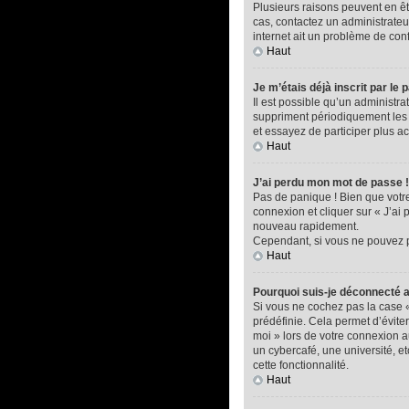
Plusieurs raisons peuvent en êtr
cas, contactez un administrateur
internet ait un problème de confi
Haut
Je m’étais déjà inscrit par l
Il est possible qu’un administ
suppriment périodiquement les ut
et essayez de participer plus a
Haut
J’ai perdu mon mot de passe !
Pas de panique ! Bien que votre 
connexion et cliquer sur « J’ai
nouveau rapidement.
Cependant, si vous ne pouvez pa
Haut
Pourquoi suis-je déconnecté
Si vous ne cochez pas la case 
prédéfinie. Cela permet d’éviter
moi » lors de votre connexion 
un cybercafé, une université, et
cette fonctionnalité.
Haut