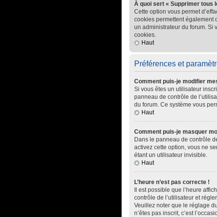
À quoi sert « Supprimer tous 
Cette option vous permet d’effa
cookies permettent également d’e
un administrateur du forum. Si
cookies.
Haut
Préférences et paramètre
Comment puis-je modifier me
Si vous êtes un utilisateur ins
panneau de contrôle de l’utilisa
du forum. Ce système vous perm
Haut
Comment puis-je masquer mon no
Dans le panneau de contrôle de 
activez cette option, vous ne 
étant un utilisateur invisible.
Haut
L’heure n’est pas correcte !
Il est possible que l’heure affic
contrôle de l’utilisateur et rég
Veuillez noter que le réglage du
n’êtes pas inscrit, c’est l’occasi