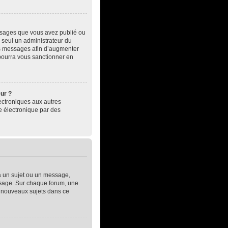
essages que vous avez publié ou
, seul un administrateur du
es messages afin d’augmenter
pourra vous sanctionner en
eur ?
électroniques aux autres
e électronique par des
à un sujet ou un message,
essage. Sur chaque forum, une
e nouveaux sujets dans ce