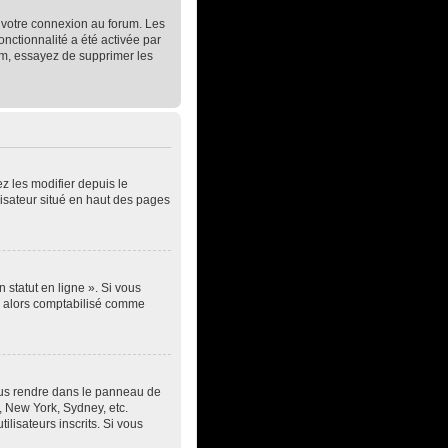
t votre connexion au forum. Les
onctionnalité a été activée par
um, essayez de supprimer les
z les modifier depuis le
lisateur situé en haut des pages
 statut en ligne ». Si vous
ez alors comptabilisé comme
z vous rendre dans le panneau de
s, New York, Sydney, etc.
lisateurs inscrits. Si vous