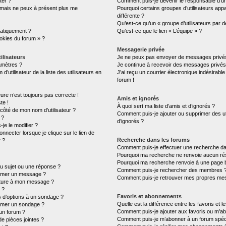
ter ?
Comment puis-je devenir le responsable d’un 
é mais ne peux à présent plus me
Pourquoi certains groupes d’utilisateurs ap
différente ?
Qu’est-ce qu’un « groupe d’utilisateurs par d
atiquement ?
Qu’est-ce que le lien « L’équipe » ?
ookies du forum » ?
Messagerie privée
ilisateurs
Je ne peux pas envoyer de messages privés
amètres ?
Je continue à recevoir des messages privés n
tilisateur de la liste des utilisateurs en
J’ai reçu un courrier électronique indésirable
forum !
eure n’est toujours pas correcte !
Amis et ignorés
te !
À quoi sert ma liste d’amis et d’ignorés ?
 côté de mon nom d’utilisateur ?
Comment puis-je ajouter ou supprimer des uti
 ?
d’ignorés ?
je le modifier ?
necter lorsque je clique sur le lien de
Recherche dans les forums
r ?
Comment puis-je effectuer une recherche d
Pourquoi ma recherche ne renvoie aucun rés
Pourquoi ma recherche renvoie à une page 
u sujet ou une réponse ?
Comment puis-je rechercher des membres 
rimer un message ?
Comment puis-je retrouver mes propres mes
ature à mon message ?
 ?
Favoris et abonnements
s d’options à un sondage ?
Quelle est la différence entre les favoris et
imer un sondage ?
Comment puis-je ajouter aux favoris ou m’ab
un forum ?
Comment puis-je m’abonner à un forum spéci
de pièces jointes ?