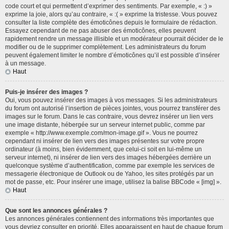
code court et qui permettent d’exprimer des sentiments. Par exemple, « :) »
exprime la joie, alors qu’au contraire, « :( » exprime la tristesse. Vous pouvez
consulter la liste complète des émoticônes depuis le formulaire de rédaction.
Essayez cependant de ne pas abuser des émoticônes, elles peuvent
rapidement rendre un message illisible et un modérateur pourrait décider de le
modifier ou de le supprimer complètement. Les administrateurs du forum
peuvent également limiter le nombre d’émoticônes qu’il est possible d’insérer
à un message.
Haut
Puis-je insérer des images ?
Oui, vous pouvez insérer des images à vos messages. Si les administrateurs
du forum ont autorisé l’insertion de pièces jointes, vous pourrez transférer des
images sur le forum. Dans le cas contraire, vous devrez insérer un lien vers
une image distante, hébergée sur un serveur internet public, comme par
exemple « http://www.exemple.com/mon-image.gif ». Vous ne pourrez
cependant ni insérer de lien vers des images présentes sur votre propre
ordinateur (à moins, bien évidemment, que celui-ci soit en lui-même un
serveur internet), ni insérer de lien vers des images hébergées derrière un
quelconque système d’authentification, comme par exemple les services de
messagerie électronique de Outlook ou de Yahoo, les sites protégés par un
mot de passe, etc. Pour insérer une image, utilisez la balise BBCode « [img] ».
Haut
Que sont les annonces générales ?
Les annonces générales contiennent des informations très importantes que
vous devriez consulter en priorité. Elles apparaissent en haut de chaque forum