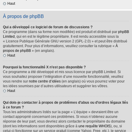
Haut
À propos de phpBB
Qui a développé ce logiciel de forum de discussions ?
Ce programme (dans sa forme non modifiée) est produit et distribué par
phpBB
Limited
, qui en est le légitime propriétaire. Il est rendu accessible sous la
« Licence Publique Générale GNU version 2 (GPL-2.0) » et peut être distribué
gratuitement. Pour plus d’informations, veuillez consulter la rubrique «
À
propos de phpBB
» (en anglais).
Haut
Pourquoi la fonctionnalité X n’est pas disponible ?
Ce programme a été développé et mis sous licence par phpBB Limited. Si
vous souhaitez proposer l’intégration d’une nouvelle fonctionnalité, veuillez
vous rendre sur
notre centre d’idées
(en anglais) où vous pourrez voter pour
les idées soumises par d’autres utilisateurs et suggérer les vôtres.
Haut
Qui dois-je contacter à propos de problèmes d’abus ou d’ordres légaux liés
à ce forum ?
Tous les administrateurs listés sur la page « L’équipe » devraient être un
contact approprié concernant ces problèmes. Si vous n’obtenez aucune
réponse de leur part, vous devriez alors contacter le propriétaire du domaine
(dont les informations sont disponibles grâce à
une requête WHOIS
), ou, si
celui-ci fonctionne sur un service gratuit (comme Yahoo, Free, etc.), le service