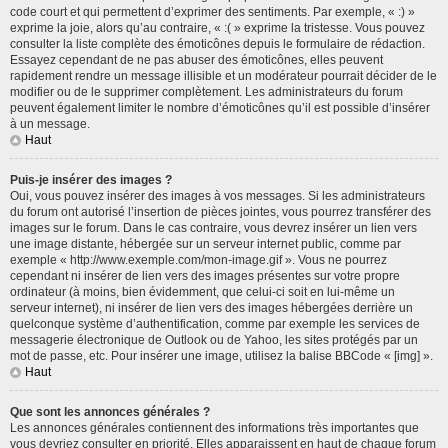
code court et qui permettent d’exprimer des sentiments. Par exemple, « :) »
exprime la joie, alors qu’au contraire, « :( » exprime la tristesse. Vous pouvez
consulter la liste complète des émoticônes depuis le formulaire de rédaction.
Essayez cependant de ne pas abuser des émoticônes, elles peuvent
rapidement rendre un message illisible et un modérateur pourrait décider de le
modifier ou de le supprimer complètement. Les administrateurs du forum
peuvent également limiter le nombre d’émoticônes qu’il est possible d’insérer
à un message.
Haut
Puis-je insérer des images ?
Oui, vous pouvez insérer des images à vos messages. Si les administrateurs
du forum ont autorisé l’insertion de pièces jointes, vous pourrez transférer des
images sur le forum. Dans le cas contraire, vous devrez insérer un lien vers
une image distante, hébergée sur un serveur internet public, comme par
exemple « http://www.exemple.com/mon-image.gif ». Vous ne pourrez
cependant ni insérer de lien vers des images présentes sur votre propre
ordinateur (à moins, bien évidemment, que celui-ci soit en lui-même un
serveur internet), ni insérer de lien vers des images hébergées derrière un
quelconque système d’authentification, comme par exemple les services de
messagerie électronique de Outlook ou de Yahoo, les sites protégés par un
mot de passe, etc. Pour insérer une image, utilisez la balise BBCode « [img] ».
Haut
Que sont les annonces générales ?
Les annonces générales contiennent des informations très importantes que
vous devriez consulter en priorité. Elles apparaissent en haut de chaque forum