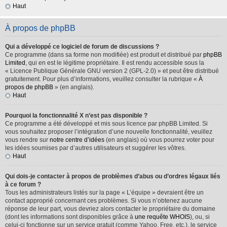
Haut
À propos de phpBB
Qui a développé ce logiciel de forum de discussions ?
Ce programme (dans sa forme non modifiée) est produit et distribué par
phpBB
Limited
, qui en est le légitime propriétaire. Il est rendu accessible sous la
« Licence Publique Générale GNU version 2 (GPL-2.0) » et peut être distribué
gratuitement. Pour plus d’informations, veuillez consulter la rubrique «
À
propos de phpBB
» (en anglais).
Haut
Pourquoi la fonctionnalité X n’est pas disponible ?
Ce programme a été développé et mis sous licence par phpBB Limited. Si
vous souhaitez proposer l’intégration d’une nouvelle fonctionnalité, veuillez
vous rendre sur
notre centre d’idées
(en anglais) où vous pourrez voter pour
les idées soumises par d’autres utilisateurs et suggérer les vôtres.
Haut
Qui dois-je contacter à propos de problèmes d’abus ou d’ordres légaux liés
à ce forum ?
Tous les administrateurs listés sur la page « L’équipe » devraient être un
contact approprié concernant ces problèmes. Si vous n’obtenez aucune
réponse de leur part, vous devriez alors contacter le propriétaire du domaine
(dont les informations sont disponibles grâce à
une requête WHOIS
), ou, si
celui-ci fonctionne sur un service gratuit (comme Yahoo, Free, etc.), le service