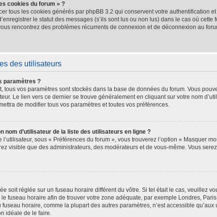
les cookies du forum » ?
cer tous les cookies générés par phpBB 3.2 qui conservent votre authentification e
nregistrer le statut des messages (s’ils sont lus ou non lus) dans le cas où cette f
 vous rencontrez des problèmes récurrents de connexion et de déconnexion au for
s des utilisateurs
s paramètres ?
crit, tous vos paramètres sont stockés dans la base de données du forum. Vous pouve
teur. Le lien vers ce dernier se trouve généralement en cliquant sur votre nom d’uti
ettra de modifier tous vos paramètres et toutes vos préférences.
m d’utilisateur de la liste des utilisateurs en ligne ?
l’utilisateur, sous « Préférences du forum », vous trouverez l’option « Masquer mon
serez visible que des administrateurs, des modérateurs et de vous-même. Vous ser
hée soit réglée sur un fuseau horaire différent du vôtre. Si tel était le cas, veuille
ler le fuseau horaire afin de trouver votre zone adéquate, par exemple Londres, Pari
 fuseau horaire, comme la plupart des autres paramètres, n’est accessible qu’aux uti
on idéale de le faire.