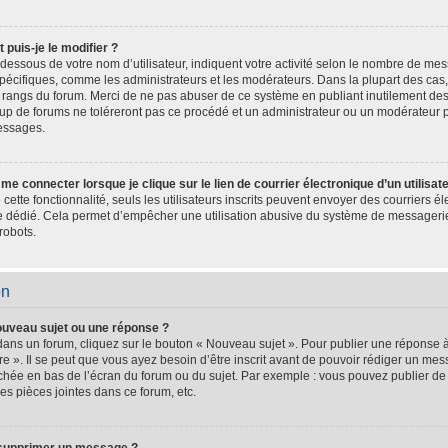
puis-je le modifier ?
dessous de votre nom d’utilisateur, indiquent votre activité selon le nombre de m
s spécifiques, comme les administrateurs et les modérateurs. Dans la plupart des cas
es rangs du forum. Merci de ne pas abuser de ce système en publiant inutilement d
oup de forums ne toléreront pas ce procédé et un administrateur ou un modérateur 
essages.
e connecter lorsque je clique sur le lien de courrier électronique d’un utilisat
é cette fonctionnalité, seuls les utilisateurs inscrits peuvent envoyer des courriers 
ire dédié. Cela permet d’empêcher une utilisation abusive du système de messageri
robots.
on
ouveau sujet ou une réponse ?
dans un forum, cliquez sur le bouton « Nouveau sujet ». Pour publier une réponse 
e ». Il se peut que vous ayez besoin d’être inscrit avant de pouvoir rédiger un m
fichée en bas de l’écran du forum ou du sujet. Par exemple : vous pouvez publier d
es pièces jointes dans ce forum, etc.