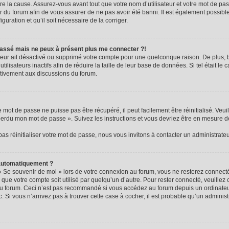
e la cause. Assurez-vous avant tout que votre nom d’utilisateur et votre mot de passe
 du forum afin de vous assurer de ne pas avoir été banni. Il est également possible 
guration et qu’il soit nécessaire de la corriger.
e passé mais ne peux à présent plus me connecter ?!
rateur ait désactivé ou supprimé votre compte pour une quelconque raison. De plus
ilisateurs inactifs afin de réduire la taille de leur base de données. Si tel était le
ctivement aux discussions du forum.
mot de passe ne puisse pas être récupéré, il peut facilement être réinitialisé. Veui
 perdu mon mot de passe ». Suivez les instructions et vous devriez être en mesure 
s réinitialiser votre mot de passe, nous vous invitons à contacter un administrate
 automatiquement ?
« Se souvenir de moi » lors de votre connexion au forum, vous ne resterez connec
 que votre compte soit utilisé par quelqu’un d’autre. Pour rester connecté, veuillez
au forum. Ceci n’est pas recommandé si vous accédez au forum depuis un ordinateur
c. Si vous n’arrivez pas à trouver cette case à cocher, il est probable qu’un adminis