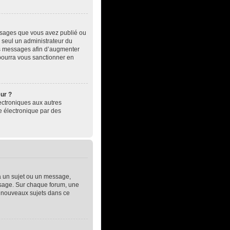
essages que vous avez publié ou
, seul un administrateur du
es messages afin d’augmenter
pourra vous sanctionner en
eur ?
électroniques aux autres
e électronique par des
à un sujet ou un message,
essage. Sur chaque forum, une
e nouveaux sujets dans ce