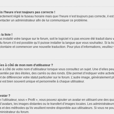
is l’heure n’est toujours pas correcte !
rectement réglé le fuseau horaire mais que l’heure n’est toujours pas correcte, il es
contacter un administrateur afin de lui communiquer ce problème.
a liste !
as installé votre langue sur le forum, soit le logiciel n’a pas encore été traduit dan
forum s’il est possible qu’il puisse installer la langue que vous souhaitez. Si la tr
volontaire et commencer une nouvelle traduction. Pour plus d’informations, veuillez
ées à côté de mon nom d’utilisateur ?
à côté de votre nom d’utilisateur lorsque vous consultez un sujet. Une d’elles pe
entée par des étoiles, des carrés ou des ronds. Elle permet d’indiquer votre acti
 de différencier votre statut particulier sur le forum. L’autre image, généralement 
 est bien souvent unique et personnelle à chaque utilisateur.
vatar ?
’utilisateur, sous « Profil », vous pouvez ajouter un avatar en utilisant une des qu
 d’avatars, les images distantes ou le transfert d’images locales. Les administrateu
s et des méthodes qu’ils veuillent rendre disponible aux utilisateurs. Si vous ne pou
ministrateur du forum.