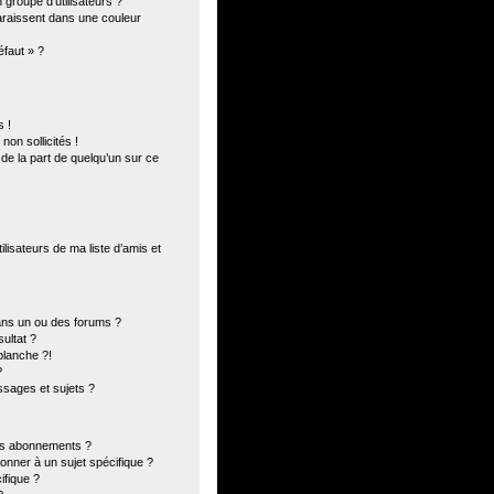
groupe d’utilisateurs ?
paraissent dans une couleur
éfaut » ?
 !
on sollicités !
 de la part de quelqu’un sur ce
lisateurs de ma liste d’amis et
ans un ou des forums ?
ultat ?
blanche ?!
?
sages et sujets ?
 les abonnements ?
onner à un sujet spécifique ?
fique ?