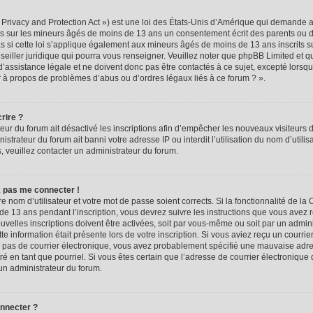
rivacy and Protection Act ») est une loi des États-Unis d’Amérique qui demande aux
ns sur les mineurs âgés de moins de 13 ans un consentement écrit des parents ou 
 si cette loi s’applique également aux mineurs âgés de moins de 13 ans inscrits s
seiller juridique qui pourra vous renseigner. Veuillez noter que phpBB Limited et q
assistance légale et ne doivent donc pas être contactés à ce sujet, excepté lorsque
r à propos de problèmes d’abus ou d’ordres légaux liés à ce forum ? ».
rire ?
teur du forum ait désactivé les inscriptions afin d’empêcher les nouveaux visiteurs d
trateur du forum ait banni votre adresse IP ou interdit l’utilisation du nom d’utili
ns, veuillez contacter un administrateur du forum.
x pas me connecter !
re nom d’utilisateur et votre mot de passe soient corrects. Si la fonctionnalité de l
de 13 ans pendant l’inscription, vous devrez suivre les instructions que vous avez 
velles inscriptions doivent être activées, soit par vous-même ou soit par un admin
tte information était présente lors de votre inscription. Si vous aviez reçu un courrie
ez pas de courrier électronique, vous avez probablement spécifié une mauvaise adre
iltré en tant que pourriel. Si vous êtes certain que l’adresse de courrier électronique
un administrateur du forum.
onnecter ?