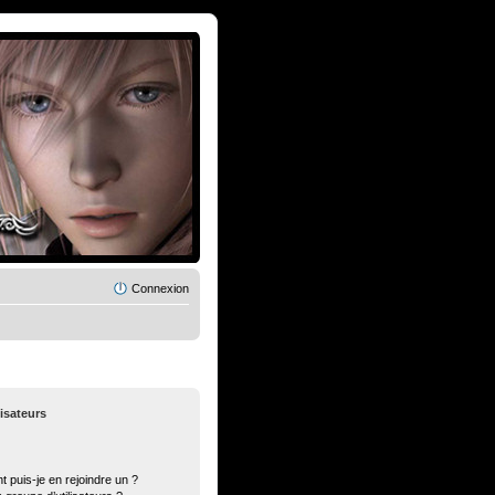
Connexion
lisateurs
t puis-je en rejoindre un ?