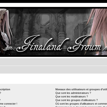
cription
Niveaux des utilisateurs et groupes d’uti
?
Que sont les administrateurs ?
Que sont les modérateurs ?
?
Que sont les groupes d’utilisateurs ?
 me connecter !
Où sont les groupes d’utilisateurs et commen