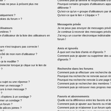
ter ?
Comment puis-je devenir le responsable d’un 
é mais ne peux à présent plus me
Pourquoi certains groupes d’utilisateurs ap
différente ?
Qu’est-ce qu’un « groupe d’utilisateurs par d
atiquement ?
Qu’est-ce que le lien « L’équipe » ?
ookies du forum » ?
Messagerie privée
ilisateurs
Je ne peux pas envoyer de messages privés
amètres ?
Je continue à recevoir des messages privés n
tilisateur de la liste des utilisateurs en
J’ai reçu un courrier électronique indésirable
forum !
eure n’est toujours pas correcte !
Amis et ignorés
te !
À quoi sert ma liste d’amis et d’ignorés ?
 côté de mon nom d’utilisateur ?
Comment puis-je ajouter ou supprimer des uti
 ?
d’ignorés ?
je le modifier ?
necter lorsque je clique sur le lien de
Recherche dans les forums
r ?
Comment puis-je effectuer une recherche d
Pourquoi ma recherche ne renvoie aucun rés
Pourquoi ma recherche renvoie à une page 
u sujet ou une réponse ?
Comment puis-je rechercher des membres 
rimer un message ?
Comment puis-je retrouver mes propres mes
ature à mon message ?
 ?
Favoris et abonnements
s d’options à un sondage ?
Quelle est la différence entre les favoris et
imer un sondage ?
Comment puis-je ajouter aux favoris ou m’ab
un forum ?
Comment puis-je m’abonner à un forum spéci
de pièces jointes ?