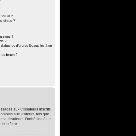
?
e forum ?
 jointes ?
ussions ?
ble ?
d’abus ou d’ordres légaux liés à ce
r du forum ?
ssages aux utilisateurs inscrits.
nibles aux visiteurs, tels que
res utilisateurs, l’adhésion à un
de le faire.