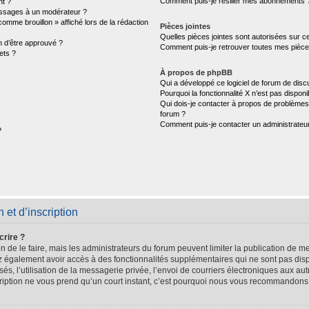
Comment puis-je résilier mes abonnements 
nt ?
ssages à un modérateur ?
comme brouillon » affiché lors de la rédaction
Pièces jointes
Quelles pièces jointes sont autorisées sur c
n d’être approuvé ?
Comment puis-je retrouver toutes mes pièces
ets ?
À propos de phpBB
Qui a développé ce logiciel de forum de disc
Pourquoi la fonctionnalité X n’est pas disponi
Qui dois-je contacter à propos de problèmes 
forum ?
Comment puis-je contacter un administrateu
?
et d’inscription
crire ?
n de le faire, mais les administrateurs du forum peuvent limiter la publication de me
 également avoir accès à des fonctionnalités supplémentaires qui ne sont pas dispo
sés, l’utilisation de la messagerie privée, l’envoi de courriers électroniques aux aut
scription ne vous prend qu’un court instant, c’est pourquoi nous vous recommandons 