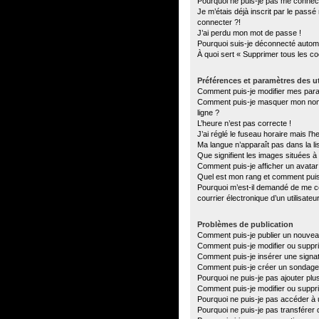
Pourquoi ne puis-je pas me connec
Je m’étais déjà inscrit par le pass
connecter ?!
J’ai perdu mon mot de passe !
Pourquoi suis-je déconnecté autom
À quoi sert « Supprimer tous les c
Préférences et paramètres des ut
Comment puis-je modifier mes par
Comment puis-je masquer mon nom d’u
ligne ?
L’heure n’est pas correcte !
J’ai réglé le fuseau horaire mais l’h
Ma langue n’apparaît pas dans la lis
Que signifient les images situées à
Comment puis-je afficher un avatar
Quel est mon rang et comment puis-
Pourquoi m’est-il demandé de me con
courrier électronique d’un utilisateu
Problèmes de publication
Comment puis-je publier un nouvea
Comment puis-je modifier ou supp
Comment puis-je insérer une sign
Comment puis-je créer un sondage
Pourquoi ne puis-je pas ajouter plu
Comment puis-je modifier ou suppr
Pourquoi ne puis-je pas accéder à 
Pourquoi ne puis-je pas transférer 