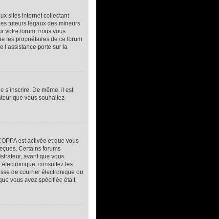
 sites internet collectant
des tuteurs légaux des mineurs
ur votre forum, nous vous
ue les propriétaires de ce forum
 l’assistance porte sur la
e s’inscrire. De même, il est
sateur que vous souhaitez
a COPPA est activée et que vous
reçues. Certains forums
istrateur, avant que vous
r électronique, consultez les
sse de courrier électronique ou
 que vous avez spécifiée était