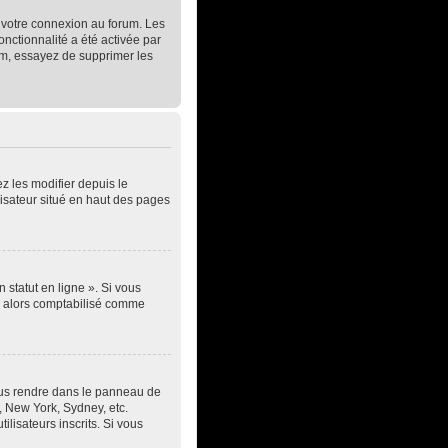
t votre connexion au forum. Les
onctionnalité a été activée par
um, essayez de supprimer les
z les modifier depuis le
lisateur situé en haut des pages
 statut en ligne ». Si vous
ez alors comptabilisé comme
z vous rendre dans le panneau de
s, New York, Sydney, etc.
lisateurs inscrits. Si vous