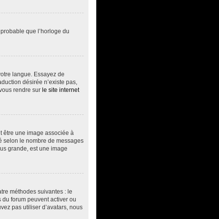
t probable que l’horloge du
s votre langue. Essayez de
aduction désirée n’existe pas,
 vous rendre sur
le site internet
ut être une image associée à
vité selon le nombre de messages
plus grande, est une image
atre méthodes suivantes : le
rs du forum peuvent activer ou
vez pas utiliser d’avatars, nous