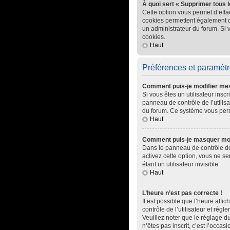
À quoi sert « Supprimer tous 
Cette option vous permet d’effa
cookies permettent également d’e
un administrateur du forum. Si
cookies.
Haut
Préférences et paramètre
Comment puis-je modifier me
Si vous êtes un utilisateur ins
panneau de contrôle de l’utilisa
du forum. Ce système vous perm
Haut
Comment puis-je masquer mon no
Dans le panneau de contrôle de 
activez cette option, vous ne 
étant un utilisateur invisible.
Haut
L’heure n’est pas correcte !
Il est possible que l’heure affic
contrôle de l’utilisateur et rég
Veuillez noter que le réglage du
n’êtes pas inscrit, c’est l’occasi