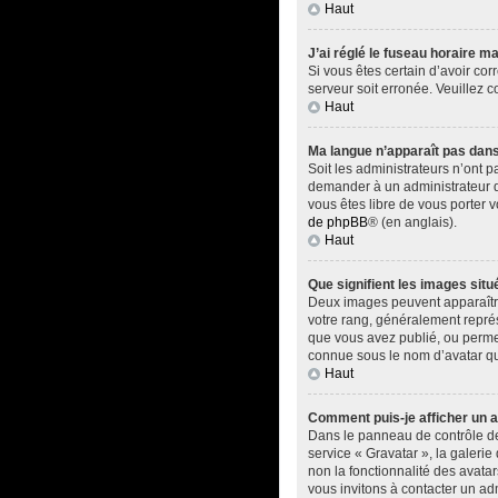
Haut
J’ai réglé le fuseau horaire ma
Si vous êtes certain d’avoir cor
serveur soit erronée. Veuillez 
Haut
Ma langue n’apparaît pas dans l
Soit les administrateurs n’ont p
demander à un administrateur du 
vous êtes libre de vous porter 
de phpBB
® (en anglais).
Haut
Que signifient les images situ
Deux images peuvent apparaître 
votre rang, généralement représ
que vous avez publié, ou permet
connue sous le nom d’avatar qui
Haut
Comment puis-je afficher un a
Dans le panneau de contrôle de l
service « Gravatar », la galerie
non la fonctionnalité des avatar
vous invitons à contacter un ad