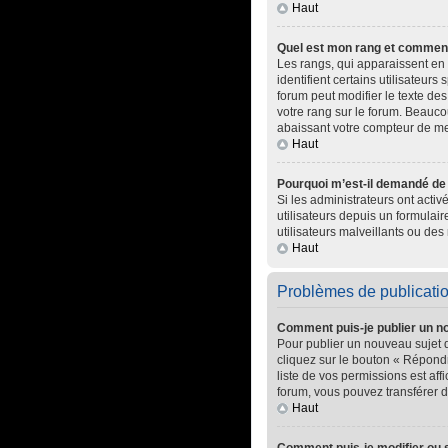
Haut
Quel est mon rang et comment 
Les rangs, qui apparaissent en 
identifient certains utilisateur
forum peut modifier le texte d
votre rang sur le forum. Beauc
abaissant votre compteur de m
Haut
Pourquoi m’est-il demandé de m
Si les administrateurs ont activ
utilisateurs depuis un formula
utilisateurs malveillants ou des 
Haut
Problèmes de publicati
Comment puis-je publier un n
Pour publier un nouveau sujet 
cliquez sur le bouton « Répondr
liste de vos permissions est af
forum, vous pouvez transférer d
Haut