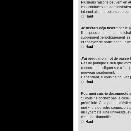
Plusieurs raisons peuvent en êtr
cas, contactez un administrateur
internet ait un problème de confi
Haut
Je m’étais déjà inscrit par l
Il est possible qu’un administ
suppriment périodiquement les ut
et essayez de participer plus a
Haut
J’ai perdu mon mot de passe !
Pas de panique ! Bien que votre 
connexion et cliquer sur « J’ai
nouveau rapidement.
Cependant, si vous ne pouvez pa
Haut
Pourquoi suis-je déconnecté
Si vous ne cochez pas la case 
prédéfinie. Cela permet d’éviter
moi » lors de votre connexion 
un cybercafé, une université, et
cette fonctionnalité.
Haut