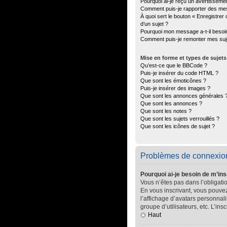
Pourquoi ai-je reçu un avertisseme
Comment puis-je rapporter des me
À quoi sert le bouton « Enregistrer 
d’un sujet ?
Pourquoi mon message a-t-il besoi
Comment puis-je remonter mes suj
Mise en forme et types de sujets
Qu’est-ce que le BBCode ?
Puis-je insérer du code HTML ?
Que sont les émoticônes ?
Puis-je insérer des images ?
Que sont les annonces générales 
Que sont les annonces ?
Que sont les notes ?
Que sont les sujets verrouillés ?
Que sont les icônes de sujet ?
Problèmes de connexion 
Pourquoi ai-je besoin de m’ins
Vous n’êtes pas dans l’obligatio
En vous inscrivant, vous pouvez
l’affichage d’avatars personnali
groupe d’utilisateurs, etc. L’in
Haut