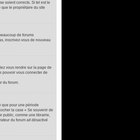
 soient corrects. Si tel est le
que le propriétaire du site
, beaucoup de forums
 cas, inscrivez-vous de nouveau
llez vous rendre sur la page de
de pouvoir vous connecter de
ur du forum.
té que pour une période
 cocher la case « Se souvenir de
 public, comme une librairie,
trateur du forum ait désactivé