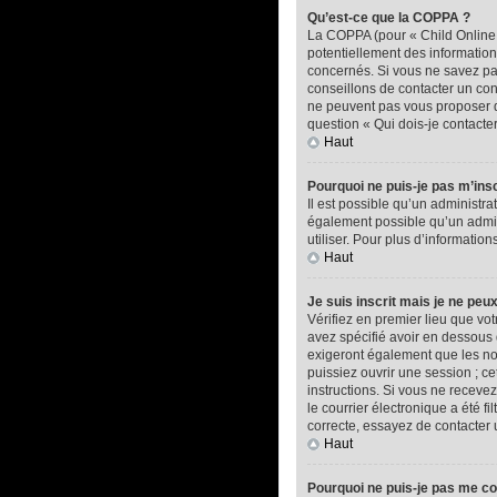
Qu’est-ce que la COPPA ?
La COPPA (pour « Child Online P
potentiellement des informatio
concernés. Si vous ne savez pas
conseillons de contacter un con
ne peuvent pas vous proposer d’
question « Qui dois-je contacte
Haut
Pourquoi ne puis-je pas m’insc
Il est possible qu’un administra
également possible qu’un adminis
utiliser. Pour plus d’informatio
Haut
Je suis inscrit mais je ne peu
Vérifiez en premier lieu que vot
avez spécifié avoir en dessous 
exigeront également que les nou
puissiez ouvrir une session ; ce
instructions. Si vous ne recev
le courrier électronique a été f
correcte, essayez de contacter 
Haut
Pourquoi ne puis-je pas me c