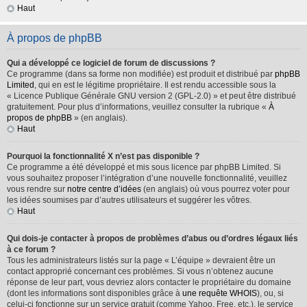
Haut
À propos de phpBB
Qui a développé ce logiciel de forum de discussions ?
Ce programme (dans sa forme non modifiée) est produit et distribué par
phpBB
Limited
, qui en est le légitime propriétaire. Il est rendu accessible sous la
« Licence Publique Générale GNU version 2 (GPL-2.0) » et peut être distribué
gratuitement. Pour plus d’informations, veuillez consulter la rubrique «
À
propos de phpBB
» (en anglais).
Haut
Pourquoi la fonctionnalité X n’est pas disponible ?
Ce programme a été développé et mis sous licence par phpBB Limited. Si
vous souhaitez proposer l’intégration d’une nouvelle fonctionnalité, veuillez
vous rendre sur
notre centre d’idées
(en anglais) où vous pourrez voter pour
les idées soumises par d’autres utilisateurs et suggérer les vôtres.
Haut
Qui dois-je contacter à propos de problèmes d’abus ou d’ordres légaux liés
à ce forum ?
Tous les administrateurs listés sur la page « L’équipe » devraient être un
contact approprié concernant ces problèmes. Si vous n’obtenez aucune
réponse de leur part, vous devriez alors contacter le propriétaire du domaine
(dont les informations sont disponibles grâce à
une requête WHOIS
), ou, si
celui-ci fonctionne sur un service gratuit (comme Yahoo, Free, etc.), le service