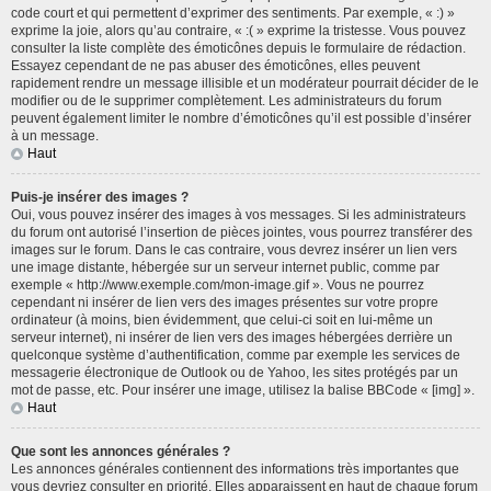
code court et qui permettent d’exprimer des sentiments. Par exemple, « :) »
exprime la joie, alors qu’au contraire, « :( » exprime la tristesse. Vous pouvez
consulter la liste complète des émoticônes depuis le formulaire de rédaction.
Essayez cependant de ne pas abuser des émoticônes, elles peuvent
rapidement rendre un message illisible et un modérateur pourrait décider de le
modifier ou de le supprimer complètement. Les administrateurs du forum
peuvent également limiter le nombre d’émoticônes qu’il est possible d’insérer
à un message.
Haut
Puis-je insérer des images ?
Oui, vous pouvez insérer des images à vos messages. Si les administrateurs
du forum ont autorisé l’insertion de pièces jointes, vous pourrez transférer des
images sur le forum. Dans le cas contraire, vous devrez insérer un lien vers
une image distante, hébergée sur un serveur internet public, comme par
exemple « http://www.exemple.com/mon-image.gif ». Vous ne pourrez
cependant ni insérer de lien vers des images présentes sur votre propre
ordinateur (à moins, bien évidemment, que celui-ci soit en lui-même un
serveur internet), ni insérer de lien vers des images hébergées derrière un
quelconque système d’authentification, comme par exemple les services de
messagerie électronique de Outlook ou de Yahoo, les sites protégés par un
mot de passe, etc. Pour insérer une image, utilisez la balise BBCode « [img] ».
Haut
Que sont les annonces générales ?
Les annonces générales contiennent des informations très importantes que
vous devriez consulter en priorité. Elles apparaissent en haut de chaque forum