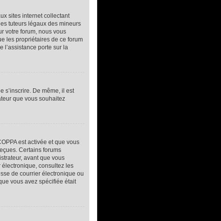
 sites internet collectant
des tuteurs légaux des mineurs
ur votre forum, nous vous
ue les propriétaires de ce forum
 l’assistance porte sur la
e s’inscrire. De même, il est
sateur que vous souhaitez
a COPPA est activée et que vous
reçues. Certains forums
istrateur, avant que vous
r électronique, consultez les
sse de courrier électronique ou
 que vous avez spécifiée était