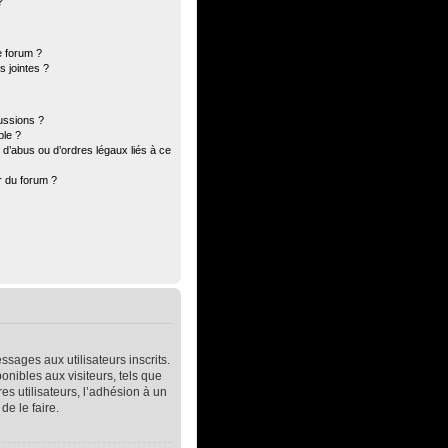
?
e forum ?
 jointes ?
ussions ?
ble ?
d’abus ou d’ordres légaux liés à ce
r du forum ?
ssages aux utilisateurs inscrits.
nibles aux visiteurs, tels que
res utilisateurs, l’adhésion à un
de le faire.