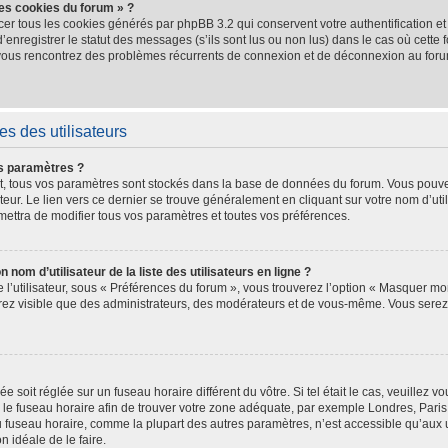
les cookies du forum » ?
cer tous les cookies générés par phpBB 3.2 qui conservent votre authentification e
nregistrer le statut des messages (s’ils sont lus ou non lus) dans le cas où cette f
 vous rencontrez des problèmes récurrents de connexion et de déconnexion au for
s des utilisateurs
s paramètres ?
crit, tous vos paramètres sont stockés dans la base de données du forum. Vous pouve
teur. Le lien vers ce dernier se trouve généralement en cliquant sur votre nom d’uti
ettra de modifier tous vos paramètres et toutes vos préférences.
m d’utilisateur de la liste des utilisateurs en ligne ?
l’utilisateur, sous « Préférences du forum », vous trouverez l’option « Masquer mon
serez visible que des administrateurs, des modérateurs et de vous-même. Vous ser
hée soit réglée sur un fuseau horaire différent du vôtre. Si tel était le cas, veuille
ler le fuseau horaire afin de trouver votre zone adéquate, par exemple Londres, Pari
 fuseau horaire, comme la plupart des autres paramètres, n’est accessible qu’aux uti
on idéale de le faire.