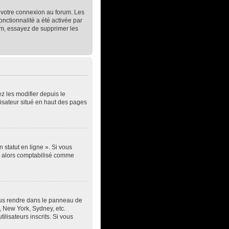
t votre connexion au forum. Les
onctionnalité a été activée par
um, essayez de supprimer les
z les modifier depuis le
lisateur situé en haut des pages
 statut en ligne ». Si vous
ez alors comptabilisé comme
z vous rendre dans le panneau de
s, New York, Sydney, etc.
lisateurs inscrits. Si vous