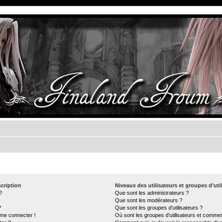
cription
Niveaux des utilisateurs et groupes d’uti
?
Que sont les administrateurs ?
Que sont les modérateurs ?
?
Que sont les groupes d’utilisateurs ?
 me connecter !
Où sont les groupes d’utilisateurs et commen