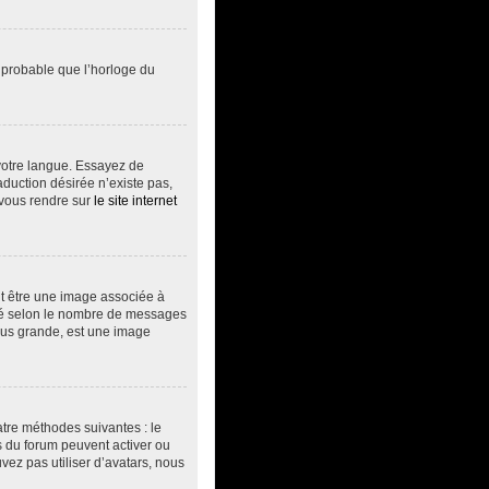
t probable que l’horloge du
s votre langue. Essayez de
aduction désirée n’existe pas,
 vous rendre sur
le site internet
ut être une image associée à
vité selon le nombre de messages
plus grande, est une image
atre méthodes suivantes : le
rs du forum peuvent activer ou
vez pas utiliser d’avatars, nous