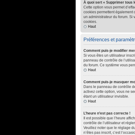
À quoi sert « Supprimer tous 
Cette option vous permet d’effa
cookies permettent également d’e
un administrateur du forum. Si
cookies.
Haut
Préférences et paramètre
Comment puis-je modifier me
Si vous êtes un utilisateur ins
panneau de contrôle de l’utilisa
du forum. Ce système vous perm
Haut
Comment puis-je masquer mon no
Dans le panneau de contrôle de 
activez cette option, vous ne 
étant un utilisateur invisible.
Haut
L’heure n’est pas correcte !
Il est possible que l’heure affic
contrôle de l’utilisateur et rég
Veuillez noter que le réglage du
n’êtes pas inscrit, c’est l’occasi