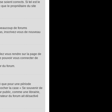
 soient corrects. Si tel est le
que le propriétaire du site
, beaucoup de forums
 cas, inscrivez-vous de nouveau
llez vous rendre sur la page de
de pouvoir vous connecter de
ur du forum.
té que pour une période
 cocher la case « Se souvenir de
 public, comme une librairie,
trateur du forum ait désactivé