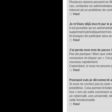
Plusieurs raisons peuvent en êtr
cas, contactez un administrateur
internet ait un problème de confi
Haut
Je m’étais déjà inscrit par l
Il est possible qu’un administ
suppriment périodiquement les ut
et essayez de participer plus a
Haut
J’ai perdu mon mot de passe !
Pas de panique ! Bien que votre 
connexion et cliquer sur « J’ai
nouveau rapidement.
Cependant, si vous ne pouvez pa
Haut
Pourquoi suis-je déconnecté
Si vous ne cochez pas la case 
prédéfinie. Cela permet d’éviter
moi » lors de votre connexion 
un cybercafé, une université, et
cette fonctionnalité.
Haut