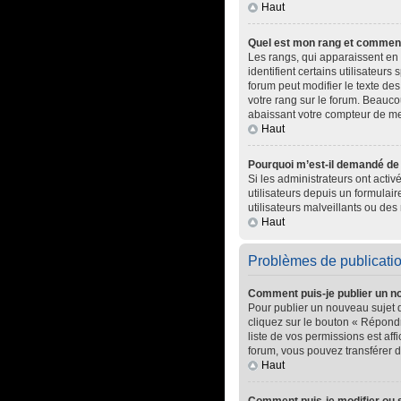
Haut
Quel est mon rang et comment 
Les rangs, qui apparaissent en 
identifient certains utilisateur
forum peut modifier le texte d
votre rang sur le forum. Beauc
abaissant votre compteur de m
Haut
Pourquoi m’est-il demandé de m
Si les administrateurs ont activ
utilisateurs depuis un formula
utilisateurs malveillants ou des 
Haut
Problèmes de publicati
Comment puis-je publier un n
Pour publier un nouveau sujet 
cliquez sur le bouton « Répondr
liste de vos permissions est af
forum, vous pouvez transférer d
Haut