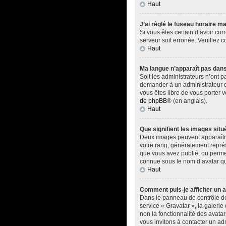
Haut
J’ai réglé le fuseau horaire ma
Si vous êtes certain d’avoir cor
serveur soit erronée. Veuillez 
Haut
Ma langue n’apparaît pas dans l
Soit les administrateurs n’ont p
demander à un administrateur du 
vous êtes libre de vous porter 
de phpBB
® (en anglais).
Haut
Que signifient les images situ
Deux images peuvent apparaître 
votre rang, généralement représ
que vous avez publié, ou permet
connue sous le nom d’avatar qui
Haut
Comment puis-je afficher un a
Dans le panneau de contrôle de l
service « Gravatar », la galerie
non la fonctionnalité des avatar
vous invitons à contacter un ad