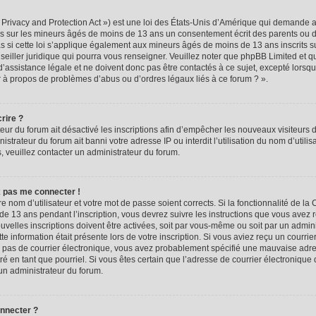
rivacy and Protection Act ») est une loi des États-Unis d’Amérique qui demande aux
ns sur les mineurs âgés de moins de 13 ans un consentement écrit des parents ou 
 si cette loi s’applique également aux mineurs âgés de moins de 13 ans inscrits s
seiller juridique qui pourra vous renseigner. Veuillez noter que phpBB Limited et q
assistance légale et ne doivent donc pas être contactés à ce sujet, excepté lorsque
r à propos de problèmes d’abus ou d’ordres légaux liés à ce forum ? ».
rire ?
teur du forum ait désactivé les inscriptions afin d’empêcher les nouveaux visiteurs d
trateur du forum ait banni votre adresse IP ou interdit l’utilisation du nom d’utili
ns, veuillez contacter un administrateur du forum.
x pas me connecter !
re nom d’utilisateur et votre mot de passe soient corrects. Si la fonctionnalité de l
de 13 ans pendant l’inscription, vous devrez suivre les instructions que vous avez 
velles inscriptions doivent être activées, soit par vous-même ou soit par un admin
tte information était présente lors de votre inscription. Si vous aviez reçu un courrie
ez pas de courrier électronique, vous avez probablement spécifié une mauvaise adre
iltré en tant que pourriel. Si vous êtes certain que l’adresse de courrier électronique
un administrateur du forum.
onnecter ?