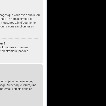
essages que vous avez publié ou
, seul un administrateur du
es messages afin d’augmenter
pourra vous sanctionner en
eur ?
électroniques aux autres
e électronique par des
à un sujet ou un message,
essage. Sur chaque forum, une
e nouveaux sujets dans ce