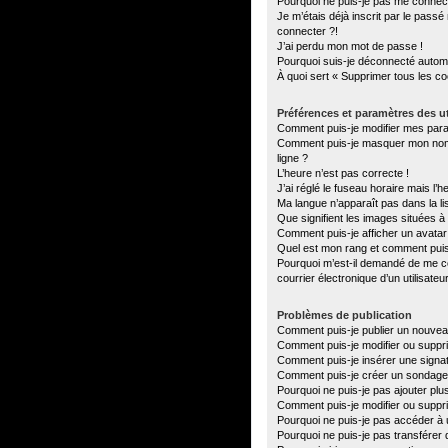
Pourquoi ne puis-je pas me connec
Je m’étais déjà inscrit par le pass
connecter ?!
J’ai perdu mon mot de passe !
Pourquoi suis-je déconnecté autom
À quoi sert « Supprimer tous les c
Préférences et paramètres des ut
Comment puis-je modifier mes par
Comment puis-je masquer mon nom d’u
ligne ?
L’heure n’est pas correcte !
J’ai réglé le fuseau horaire mais l’h
Ma langue n’apparaît pas dans la lis
Que signifient les images situées à
Comment puis-je afficher un avatar
Quel est mon rang et comment puis-
Pourquoi m’est-il demandé de me con
courrier électronique d’un utilisateu
Problèmes de publication
Comment puis-je publier un nouvea
Comment puis-je modifier ou supp
Comment puis-je insérer une sign
Comment puis-je créer un sondage
Pourquoi ne puis-je pas ajouter plu
Comment puis-je modifier ou suppr
Pourquoi ne puis-je pas accéder à 
Pourquoi ne puis-je pas transférer 