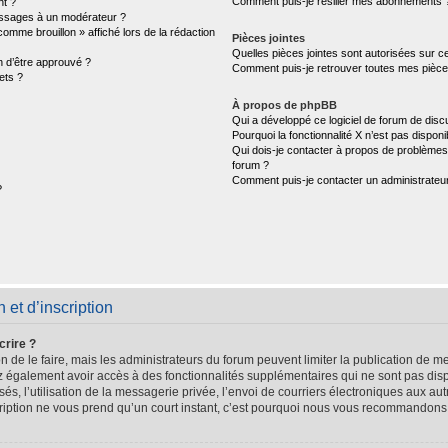
Comment puis-je résilier mes abonnements 
nt ?
ssages à un modérateur ?
comme brouillon » affiché lors de la rédaction
Pièces jointes
Quelles pièces jointes sont autorisées sur c
n d’être approuvé ?
Comment puis-je retrouver toutes mes pièces
ets ?
À propos de phpBB
Qui a développé ce logiciel de forum de disc
Pourquoi la fonctionnalité X n’est pas disponi
Qui dois-je contacter à propos de problèmes 
forum ?
Comment puis-je contacter un administrateu
?
et d’inscription
crire ?
n de le faire, mais les administrateurs du forum peuvent limiter la publication de me
 également avoir accès à des fonctionnalités supplémentaires qui ne sont pas dispo
sés, l’utilisation de la messagerie privée, l’envoi de courriers électroniques aux aut
scription ne vous prend qu’un court instant, c’est pourquoi nous vous recommandons 