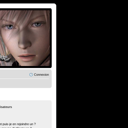
Connexion
lisateurs
t puis-je en rejoindre un ?