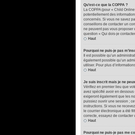
Qu’est-ce que la COPPA ?
La COPPA (pour « Child Online P
potentiellement des informatio
concernés. Si vous ne savez pas
conseillons de contacter un con
ne peuvent pas vous proposer d’
question « Qui dois-je contacte
Haut
Pourquoi ne puis-je pas m’insc
Il est possible qu’un administra
également possible qu’un adminis
utiliser. Pour plus d’informatio
Haut
Je suis inscrit mais je ne peu
Vérifiez en premier lieu que vot
avez spécifié avoir en dessous 
exigeront également que les nou
puissiez ouvrir une session ; ce
instructions. Si vous ne recev
le courrier électronique a été f
correcte, essayez de contacter 
Haut
Pourquoi ne puis-je pas me c