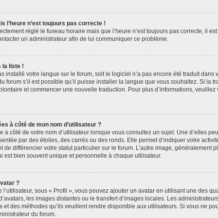
is l’heure n’est toujours pas correcte !
rectement réglé le fuseau horaire mais que l’heure n’est toujours pas correcte, il es
contacter un administrateur afin de lui communiquer ce problème.
a liste !
as installé votre langue sur le forum, soit le logiciel n’a pas encore été traduit dan
forum s’il est possible qu’il puisse installer la langue que vous souhaitez. Si la tr
volontaire et commencer une nouvelle traduction. Pour plus d’informations, veuillez
ées à côté de mon nom d’utilisateur ?
à côté de votre nom d’utilisateur lorsque vous consultez un sujet. Une d’elles pe
entée par des étoiles, des carrés ou des ronds. Elle permet d’indiquer votre acti
 de différencier votre statut particulier sur le forum. L’autre image, généralement 
 est bien souvent unique et personnelle à chaque utilisateur.
vatar ?
’utilisateur, sous « Profil », vous pouvez ajouter un avatar en utilisant une des qu
 d’avatars, les images distantes ou le transfert d’images locales. Les administrateu
s et des méthodes qu’ils veuillent rendre disponible aux utilisateurs. Si vous ne pou
ministrateur du forum.