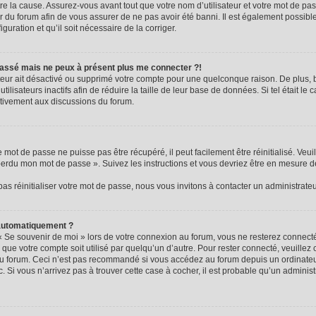
e la cause. Assurez-vous avant tout que votre nom d’utilisateur et votre mot de passe
 du forum afin de vous assurer de ne pas avoir été banni. Il est également possible 
guration et qu’il soit nécessaire de la corriger.
e passé mais ne peux à présent plus me connecter ?!
rateur ait désactivé ou supprimé votre compte pour une quelconque raison. De plus
ilisateurs inactifs afin de réduire la taille de leur base de données. Si tel était le
ctivement aux discussions du forum.
mot de passe ne puisse pas être récupéré, il peut facilement être réinitialisé. Veui
 perdu mon mot de passe ». Suivez les instructions et vous devriez être en mesure 
s réinitialiser votre mot de passe, nous vous invitons à contacter un administrate
 automatiquement ?
« Se souvenir de moi » lors de votre connexion au forum, vous ne resterez connec
 que votre compte soit utilisé par quelqu’un d’autre. Pour rester connecté, veuillez
au forum. Ceci n’est pas recommandé si vous accédez au forum depuis un ordinateur
c. Si vous n’arrivez pas à trouver cette case à cocher, il est probable qu’un adminis