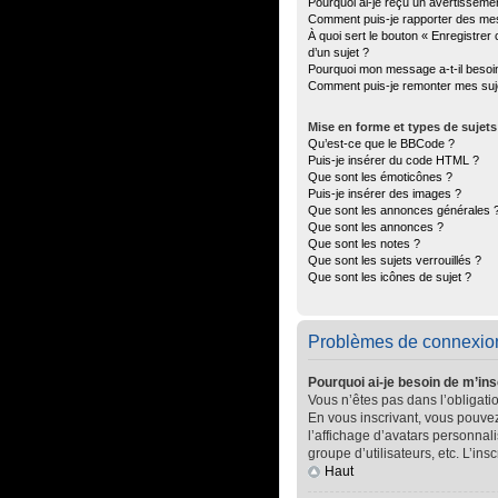
Pourquoi ai-je reçu un avertisseme
Comment puis-je rapporter des me
À quoi sert le bouton « Enregistrer 
d’un sujet ?
Pourquoi mon message a-t-il besoi
Comment puis-je remonter mes suj
Mise en forme et types de sujets
Qu’est-ce que le BBCode ?
Puis-je insérer du code HTML ?
Que sont les émoticônes ?
Puis-je insérer des images ?
Que sont les annonces générales 
Que sont les annonces ?
Que sont les notes ?
Que sont les sujets verrouillés ?
Que sont les icônes de sujet ?
Problèmes de connexion 
Pourquoi ai-je besoin de m’ins
Vous n’êtes pas dans l’obligatio
En vous inscrivant, vous pouvez
l’affichage d’avatars personnali
groupe d’utilisateurs, etc. L’in
Haut