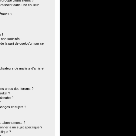
groupe d’utilisateurs ?
paraissent dans une couleur
éfaut » ?
 !
on sollicités !
 de la part de quelqu’un sur ce
lisateurs de ma liste d’amis et
ans un ou des forums ?
ultat ?
blanche ?!
?
sages et sujets ?
 les abonnements ?
onner à un sujet spécifique ?
fique ?