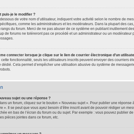
puis-je le modifier ?
dessous de votre nom d’utilisateur, indiquent votre activité selon le nombre de m
s spécifiques, comme les administrateurs et les modérateurs. Dans la plupart des cas
es rangs du forum. Merci de ne pas abuser de ce système en publiant inutilement d
oup de forums ne toléreront pas ce procédé et un administrateur ou un modérateur 
essages.
e connecter lorsque je clique sur le lien de courrier électronique d’un utilisat
é cette fonctionnalité, seuls les utilisateurs inscrits peuvent envoyer des courriers 
ire dédié. Cela permet d’empêcher une utilisation abusive du système de messageri
robots.
on
ouveau sujet ou une réponse ?
dans un forum, cliquez sur le bouton « Nouveau sujet ». Pour publier une réponse 
e ». Il se peut que vous ayez besoin d’être inscrit avant de pouvoir rédiger un m
fichée en bas de l’écran du forum ou du sujet. Par exemple : vous pouvez publier d
es pièces jointes dans ce forum, etc.