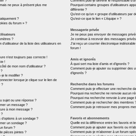
ter ?
Comment puis-je devenir le responsable d’un 
é mais ne peux à présent plus me
Pourquoi certains groupes d’utilisateurs ap
différente ?
Qu’est-ce qu’un « groupe d’utilisateurs par d
atiquement ?
Qu’est-ce que le lien « L’équipe » ?
ookies du forum » ?
Messagerie privée
ilisateurs
Je ne peux pas envoyer de messages privés
amètres ?
Je continue à recevoir des messages privés n
tilisateur de la liste des utilisateurs en
J’ai reçu un courrier électronique indésirable
forum !
eure n’est toujours pas correcte !
Amis et ignorés
te !
À quoi sert ma liste d’amis et d’ignorés ?
 côté de mon nom d’utilisateur ?
Comment puis-je ajouter ou supprimer des uti
 ?
d’ignorés ?
je le modifier ?
necter lorsque je clique sur le lien de
Recherche dans les forums
r ?
Comment puis-je effectuer une recherche d
Pourquoi ma recherche ne renvoie aucun rés
Pourquoi ma recherche renvoie à une page 
u sujet ou une réponse ?
Comment puis-je rechercher des membres 
rimer un message ?
Comment puis-je retrouver mes propres mes
ature à mon message ?
 ?
Favoris et abonnements
s d’options à un sondage ?
Quelle est la différence entre les favoris et
imer un sondage ?
Comment puis-je ajouter aux favoris ou m’ab
un forum ?
Comment puis-je m’abonner à un forum spéci
de pièces jointes ?