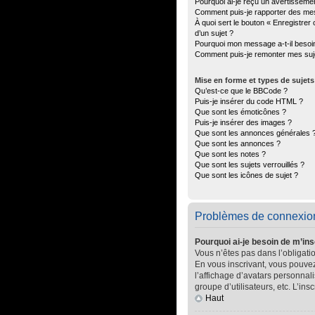
Pourquoi ai-je reçu un avertisseme
Comment puis-je rapporter des me
À quoi sert le bouton « Enregistrer 
d’un sujet ?
Pourquoi mon message a-t-il besoi
Comment puis-je remonter mes suj
Mise en forme et types de sujets
Qu’est-ce que le BBCode ?
Puis-je insérer du code HTML ?
Que sont les émoticônes ?
Puis-je insérer des images ?
Que sont les annonces générales 
Que sont les annonces ?
Que sont les notes ?
Que sont les sujets verrouillés ?
Que sont les icônes de sujet ?
Problèmes de connexion 
Pourquoi ai-je besoin de m’ins
Vous n’êtes pas dans l’obligatio
En vous inscrivant, vous pouvez
l’affichage d’avatars personnali
groupe d’utilisateurs, etc. L’in
Haut