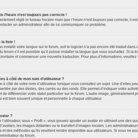
is l’heure n’est toujours pas correcte !
rectement réglé le fuseau horaire mais que l’heure n’est toujours pas correcte, il es
contacter un administrateur afin de lui communiquer ce problème.
a liste !
as installé votre langue sur le forum, soit le logiciel n’a pas encore été traduit dan
forum s’il est possible qu’il puisse installer la langue que vous souhaitez. Si la tr
volontaire et commencer une nouvelle traduction. Pour plus d’informations, veuillez
ées à côté de mon nom d’utilisateur ?
à côté de votre nom d’utilisateur lorsque vous consultez un sujet. Une d’elles pe
entée par des étoiles, des carrés ou des ronds. Elle permet d’indiquer votre acti
 de différencier votre statut particulier sur le forum. L’autre image, généralement 
 est bien souvent unique et personnelle à chaque utilisateur.
vatar ?
’utilisateur, sous « Profil », vous pouvez ajouter un avatar en utilisant une des qu
 d’avatars, les images distantes ou le transfert d’images locales. Les administrateu
s et des méthodes qu’ils veuillent rendre disponible aux utilisateurs. Si vous ne pou
ministrateur du forum.