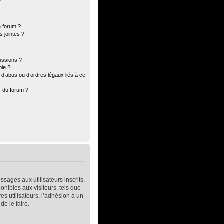
?
e forum ?
 jointes ?
ussions ?
ble ?
d’abus ou d’ordres légaux liés à ce
r du forum ?
ssages aux utilisateurs inscrits.
nibles aux visiteurs, tels que
res utilisateurs, l’adhésion à un
de le faire.