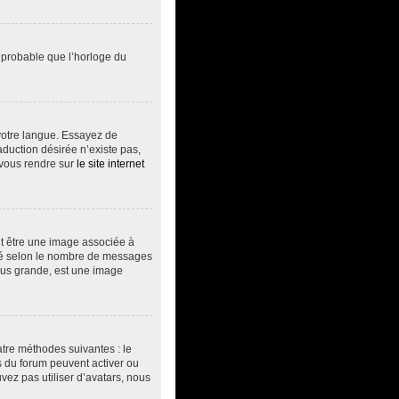
t probable que l’horloge du
s votre langue. Essayez de
aduction désirée n’existe pas,
 vous rendre sur
le site internet
ut être une image associée à
vité selon le nombre de messages
plus grande, est une image
atre méthodes suivantes : le
rs du forum peuvent activer ou
vez pas utiliser d’avatars, nous