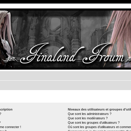
cription
Niveaux des utilisateurs et groupes d’uti
?
Que sont les administrateurs ?
Que sont les modérateurs ?
?
Que sont les groupes d’utilisateurs ?
 me connecter !
Où sont les groupes d’utilisateurs et commen