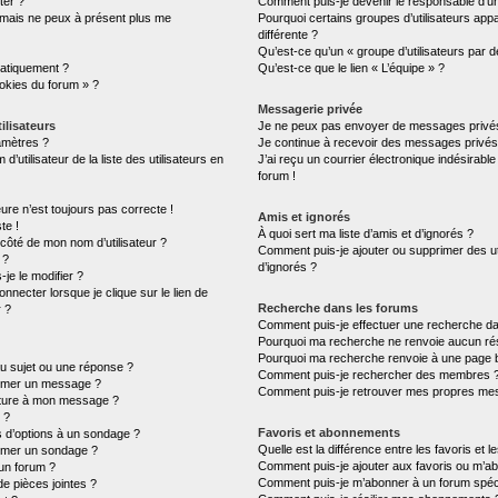
ter ?
Comment puis-je devenir le responsable d’un 
é mais ne peux à présent plus me
Pourquoi certains groupes d’utilisateurs ap
différente ?
Qu’est-ce qu’un « groupe d’utilisateurs par d
atiquement ?
Qu’est-ce que le lien « L’équipe » ?
ookies du forum » ?
Messagerie privée
ilisateurs
Je ne peux pas envoyer de messages privés
amètres ?
Je continue à recevoir des messages privés n
tilisateur de la liste des utilisateurs en
J’ai reçu un courrier électronique indésirable
forum !
eure n’est toujours pas correcte !
Amis et ignorés
te !
À quoi sert ma liste d’amis et d’ignorés ?
 côté de mon nom d’utilisateur ?
Comment puis-je ajouter ou supprimer des uti
 ?
d’ignorés ?
je le modifier ?
necter lorsque je clique sur le lien de
Recherche dans les forums
r ?
Comment puis-je effectuer une recherche d
Pourquoi ma recherche ne renvoie aucun rés
Pourquoi ma recherche renvoie à une page 
u sujet ou une réponse ?
Comment puis-je rechercher des membres 
rimer un message ?
Comment puis-je retrouver mes propres mes
ature à mon message ?
 ?
Favoris et abonnements
s d’options à un sondage ?
Quelle est la différence entre les favoris et
imer un sondage ?
Comment puis-je ajouter aux favoris ou m’ab
un forum ?
Comment puis-je m’abonner à un forum spéci
de pièces jointes ?