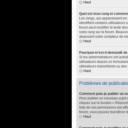
Haut
Quel est mon rang et comment 
Les rangs, qui apparaissent en 
identifient certains utilisateur
forum peut modifier le texte d
votre rang sur le forum. Beauc
abaissant votre compteur de m
Haut
Pourquoi m’est-il demandé de m
Si les administrateurs ont activ
utilisateurs depuis un formula
utilisateurs malveillants ou des 
Haut
Problèmes de publicati
Comment puis-je publier un n
Pour publier un nouveau sujet 
cliquez sur le bouton « Répondr
liste de vos permissions est af
forum, vous pouvez transférer d
Haut