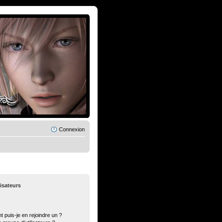
Connexion
lisateurs
t puis-je en rejoindre un ?