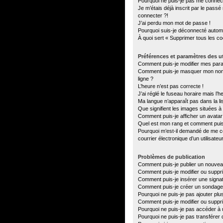
Pourquoi ne puis-je pas me connec
Je m’étais déjà inscrit par le pass
connecter ?!
J’ai perdu mon mot de passe !
Pourquoi suis-je déconnecté autom
À quoi sert « Supprimer tous les c
Préférences et paramètres des ut
Comment puis-je modifier mes par
Comment puis-je masquer mon nom d’u
ligne ?
L’heure n’est pas correcte !
J’ai réglé le fuseau horaire mais l’h
Ma langue n’apparaît pas dans la lis
Que signifient les images situées à
Comment puis-je afficher un avatar
Quel est mon rang et comment puis-
Pourquoi m’est-il demandé de me con
courrier électronique d’un utilisateu
Problèmes de publication
Comment puis-je publier un nouvea
Comment puis-je modifier ou supp
Comment puis-je insérer une sign
Comment puis-je créer un sondage
Pourquoi ne puis-je pas ajouter plu
Comment puis-je modifier ou suppr
Pourquoi ne puis-je pas accéder à 
Pourquoi ne puis-je pas transférer 