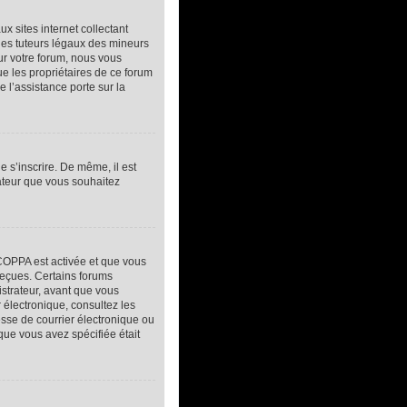
 sites internet collectant
des tuteurs légaux des mineurs
ur votre forum, nous vous
ue les propriétaires de ce forum
 l’assistance porte sur la
e s’inscrire. De même, il est
sateur que vous souhaitez
a COPPA est activée et que vous
reçues. Certains forums
istrateur, avant que vous
r électronique, consultez les
sse de courrier électronique ou
 que vous avez spécifiée était