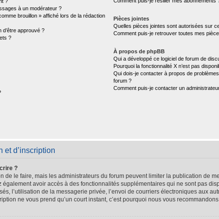
Comment puis-je résilier mes abonnements 
nt ?
ssages à un modérateur ?
comme brouillon » affiché lors de la rédaction
Pièces jointes
Quelles pièces jointes sont autorisées sur c
n d’être approuvé ?
Comment puis-je retrouver toutes mes pièces
ets ?
À propos de phpBB
Qui a développé ce logiciel de forum de disc
Pourquoi la fonctionnalité X n’est pas disponi
Qui dois-je contacter à propos de problèmes 
forum ?
Comment puis-je contacter un administrateu
?
et d’inscription
crire ?
n de le faire, mais les administrateurs du forum peuvent limiter la publication de me
 également avoir accès à des fonctionnalités supplémentaires qui ne sont pas dispo
sés, l’utilisation de la messagerie privée, l’envoi de courriers électroniques aux aut
scription ne vous prend qu’un court instant, c’est pourquoi nous vous recommandons 