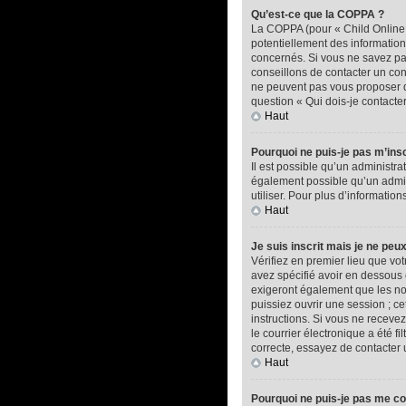
Qu’est-ce que la COPPA ?
La COPPA (pour « Child Online P
potentiellement des informatio
concernés. Si vous ne savez pas
conseillons de contacter un con
ne peuvent pas vous proposer d’
question « Qui dois-je contacte
Haut
Pourquoi ne puis-je pas m’insc
Il est possible qu’un administra
également possible qu’un adminis
utiliser. Pour plus d’informatio
Haut
Je suis inscrit mais je ne peu
Vérifiez en premier lieu que vot
avez spécifié avoir en dessous 
exigeront également que les nou
puissiez ouvrir une session ; ce
instructions. Si vous ne recev
le courrier électronique a été f
correcte, essayez de contacter 
Haut
Pourquoi ne puis-je pas me c