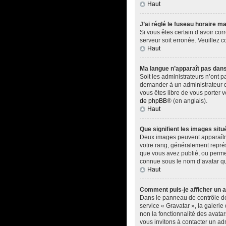
Haut
J’ai réglé le fuseau horaire ma
Si vous êtes certain d’avoir cor
serveur soit erronée. Veuillez 
Haut
Ma langue n’apparaît pas dans l
Soit les administrateurs n’ont p
demander à un administrateur du 
vous êtes libre de vous porter 
de phpBB
® (en anglais).
Haut
Que signifient les images situ
Deux images peuvent apparaître 
votre rang, généralement représ
que vous avez publié, ou permet
connue sous le nom d’avatar qui
Haut
Comment puis-je afficher un a
Dans le panneau de contrôle de l
service « Gravatar », la galerie
non la fonctionnalité des avatar
vous invitons à contacter un ad