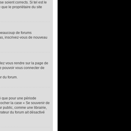
 soient corrects. Si tel est le
que le propriétaire du site
, beaucoup de forums
 cas, inscrivez-vous de nouveau
llez vous rendre sur la page de
de pouvoir vous connecter de
ur du forum.
té que pour une période
 cocher la case « Se souvenir de
 public, comme une librairie,
trateur du forum ait désactivé