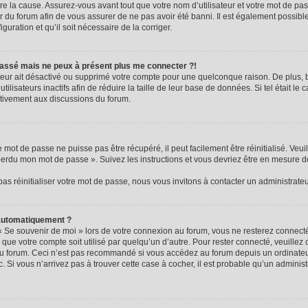
e la cause. Assurez-vous avant tout que votre nom d’utilisateur et votre mot de passe
 du forum afin de vous assurer de ne pas avoir été banni. Il est également possible 
guration et qu’il soit nécessaire de la corriger.
e passé mais ne peux à présent plus me connecter ?!
rateur ait désactivé ou supprimé votre compte pour une quelconque raison. De plus
ilisateurs inactifs afin de réduire la taille de leur base de données. Si tel était le
ctivement aux discussions du forum.
mot de passe ne puisse pas être récupéré, il peut facilement être réinitialisé. Veui
 perdu mon mot de passe ». Suivez les instructions et vous devriez être en mesure 
s réinitialiser votre mot de passe, nous vous invitons à contacter un administrate
 automatiquement ?
« Se souvenir de moi » lors de votre connexion au forum, vous ne resterez connec
 que votre compte soit utilisé par quelqu’un d’autre. Pour rester connecté, veuillez
au forum. Ceci n’est pas recommandé si vous accédez au forum depuis un ordinateur
c. Si vous n’arrivez pas à trouver cette case à cocher, il est probable qu’un adminis