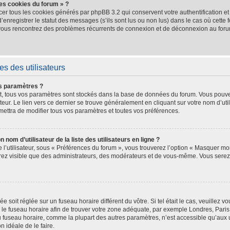
les cookies du forum » ?
cer tous les cookies générés par phpBB 3.2 qui conservent votre authentification e
nregistrer le statut des messages (s’ils sont lus ou non lus) dans le cas où cette f
 vous rencontrez des problèmes récurrents de connexion et de déconnexion au for
s des utilisateurs
s paramètres ?
crit, tous vos paramètres sont stockés dans la base de données du forum. Vous pouve
teur. Le lien vers ce dernier se trouve généralement en cliquant sur votre nom d’uti
ettra de modifier tous vos paramètres et toutes vos préférences.
m d’utilisateur de la liste des utilisateurs en ligne ?
l’utilisateur, sous « Préférences du forum », vous trouverez l’option « Masquer mon
serez visible que des administrateurs, des modérateurs et de vous-même. Vous ser
hée soit réglée sur un fuseau horaire différent du vôtre. Si tel était le cas, veuille
ler le fuseau horaire afin de trouver votre zone adéquate, par exemple Londres, Pari
 fuseau horaire, comme la plupart des autres paramètres, n’est accessible qu’aux uti
on idéale de le faire.