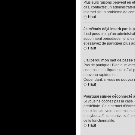
Plusieurs raisons peuvent en êtr
cas, contactez un administrateur
internet ait un problème de confi
Haut
Je m’étais déjà inscrit par l
Il est possible qu’un administ
suppriment périodiquement les ut
et essayez de participer plus a
Haut
J’ai perdu mon mot de passe !
Pas de panique ! Bien que votre 
connexion et cliquer sur « J’ai
nouveau rapidement.
Cependant, si vous ne pouvez pa
Haut
Pourquoi suis-je déconnecté
Si vous ne cochez pas la case 
prédéfinie. Cela permet d’éviter
moi » lors de votre connexion 
un cybercafé, une université, et
cette fonctionnalité.
Haut