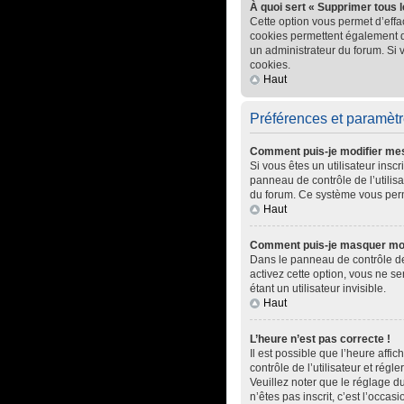
À quoi sert « Supprimer tous 
Cette option vous permet d’effa
cookies permettent également d’e
un administrateur du forum. Si
cookies.
Haut
Préférences et paramètre
Comment puis-je modifier me
Si vous êtes un utilisateur ins
panneau de contrôle de l’utilisa
du forum. Ce système vous perm
Haut
Comment puis-je masquer mon no
Dans le panneau de contrôle de 
activez cette option, vous ne 
étant un utilisateur invisible.
Haut
L’heure n’est pas correcte !
Il est possible que l’heure affic
contrôle de l’utilisateur et rég
Veuillez noter que le réglage du
n’êtes pas inscrit, c’est l’occasi