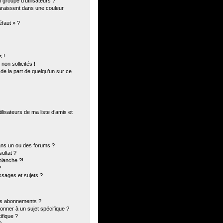
groupe d’utilisateurs ?
paraissent dans une couleur
éfaut » ?
 !
on sollicités !
 de la part de quelqu’un sur ce
lisateurs de ma liste d’amis et
ans un ou des forums ?
ultat ?
blanche ?!
?
sages et sujets ?
 les abonnements ?
onner à un sujet spécifique ?
fique ?