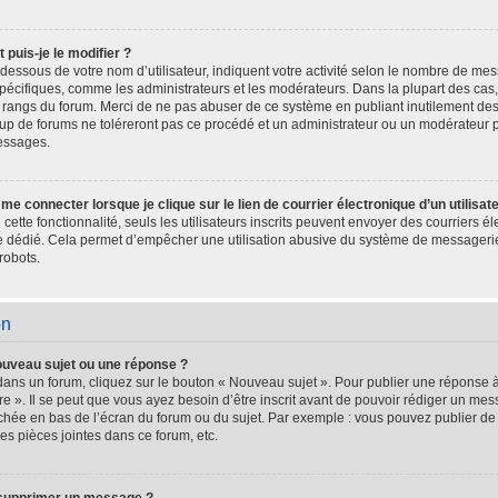
puis-je le modifier ?
dessous de votre nom d’utilisateur, indiquent votre activité selon le nombre de m
s spécifiques, comme les administrateurs et les modérateurs. Dans la plupart des cas
es rangs du forum. Merci de ne pas abuser de ce système en publiant inutilement d
oup de forums ne toléreront pas ce procédé et un administrateur ou un modérateur 
essages.
e connecter lorsque je clique sur le lien de courrier électronique d’un utilisat
é cette fonctionnalité, seuls les utilisateurs inscrits peuvent envoyer des courriers 
ire dédié. Cela permet d’empêcher une utilisation abusive du système de messageri
robots.
on
ouveau sujet ou une réponse ?
dans un forum, cliquez sur le bouton « Nouveau sujet ». Pour publier une réponse 
e ». Il se peut que vous ayez besoin d’être inscrit avant de pouvoir rédiger un m
fichée en bas de l’écran du forum ou du sujet. Par exemple : vous pouvez publier d
es pièces jointes dans ce forum, etc.