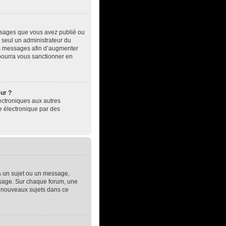
essages que vous avez publié ou
, seul un administrateur du
es messages afin d’augmenter
pourra vous sanctionner en
eur ?
électroniques aux autres
e électronique par des
à un sujet ou un message,
essage. Sur chaque forum, une
e nouveaux sujets dans ce