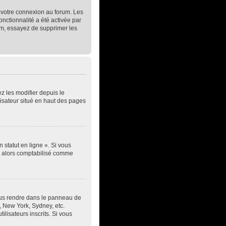
t votre connexion au forum. Les
onctionnalité a été activée par
um, essayez de supprimer les
z les modifier depuis le
lisateur situé en haut des pages
 statut en ligne ». Si vous
ez alors comptabilisé comme
z vous rendre dans le panneau de
s, New York, Sydney, etc.
lisateurs inscrits. Si vous