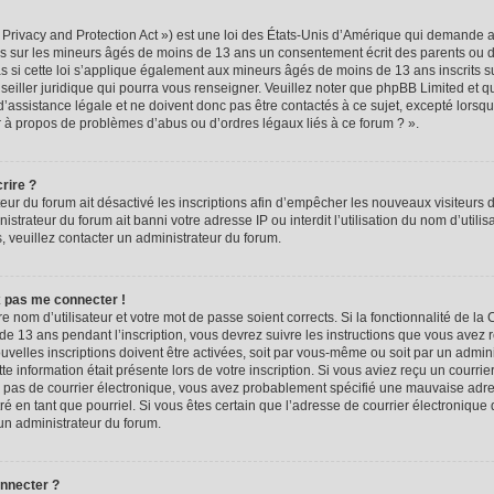
rivacy and Protection Act ») est une loi des États-Unis d’Amérique qui demande aux
ns sur les mineurs âgés de moins de 13 ans un consentement écrit des parents ou 
 si cette loi s’applique également aux mineurs âgés de moins de 13 ans inscrits s
seiller juridique qui pourra vous renseigner. Veuillez noter que phpBB Limited et q
assistance légale et ne doivent donc pas être contactés à ce sujet, excepté lorsque
r à propos de problèmes d’abus ou d’ordres légaux liés à ce forum ? ».
rire ?
teur du forum ait désactivé les inscriptions afin d’empêcher les nouveaux visiteurs d
trateur du forum ait banni votre adresse IP ou interdit l’utilisation du nom d’utili
ns, veuillez contacter un administrateur du forum.
x pas me connecter !
re nom d’utilisateur et votre mot de passe soient corrects. Si la fonctionnalité de l
de 13 ans pendant l’inscription, vous devrez suivre les instructions que vous avez 
velles inscriptions doivent être activées, soit par vous-même ou soit par un admin
tte information était présente lors de votre inscription. Si vous aviez reçu un courrie
ez pas de courrier électronique, vous avez probablement spécifié une mauvaise adre
iltré en tant que pourriel. Si vous êtes certain que l’adresse de courrier électronique
un administrateur du forum.
onnecter ?