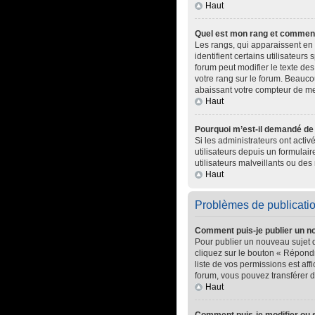
Haut
Quel est mon rang et comment 
Les rangs, qui apparaissent en 
identifient certains utilisateur
forum peut modifier le texte d
votre rang sur le forum. Beauc
abaissant votre compteur de m
Haut
Pourquoi m’est-il demandé de m
Si les administrateurs ont activ
utilisateurs depuis un formula
utilisateurs malveillants ou des 
Haut
Problèmes de publicati
Comment puis-je publier un n
Pour publier un nouveau sujet 
cliquez sur le bouton « Répondr
liste de vos permissions est af
forum, vous pouvez transférer d
Haut