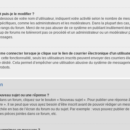
puis-je le modifier ?
dessous de votre nom d’utilisateur, indiquent votre activité selon le nombre de m
s spécifiques, comme les administrateurs et les modérateurs. Dans la plupart des cas
es rangs du forum. Merci de ne pas abuser de ce système en publiant inutilement d
oup de forums ne toléreront pas ce procédé et un administrateur ou un modérateur 
essages.
e connecter lorsque je clique sur le lien de courrier électronique d’un utilisat
é cette fonctionnalité, seuls les utilisateurs inscrits peuvent envoyer des courriers 
ire dédié. Cela permet d’empêcher une utilisation abusive du système de messageri
robots.
on
ouveau sujet ou une réponse ?
dans un forum, cliquez sur le bouton « Nouveau sujet ». Pour publier une réponse 
e ». Il se peut que vous ayez besoin d’être inscrit avant de pouvoir rédiger un m
fichée en bas de l’écran du forum ou du sujet. Par exemple : vous pouvez publier d
es pièces jointes dans ce forum, etc.