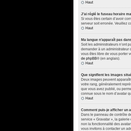
Haut
J’ai réglé le fuseau horaire ma
Si vous êtes certain d’avoir cor
serveur soit erronée. Veuillez 
Haut
Ma langue n’apparaît pas dans l
Soit les administrateurs n’ont p
demander à un administrateur du 
vous êtes libre de vous porter 
de phpBB
® (en anglais).
Haut
Que signifient les images situ
Deux images peuvent apparaître 
votre rang, généralement représ
que vous avez publié, ou permet
connue sous le nom d’avatar qui
Haut
Comment puis-je afficher un a
Dans le panneau de contrôle de l
service « Gravatar », la galerie
non la fonctionnalité des avatar
vous invitons à contacter un ad