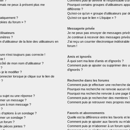
ter ?
Comment puis-je devenir le responsable d’un 
é mais ne peux à présent plus me
Pourquoi certains groupes d’utilisateurs ap
différente ?
Qu’est-ce qu’un « groupe d’utilisateurs par d
atiquement ?
Qu’est-ce que le lien « L’équipe » ?
ookies du forum » ?
Messagerie privée
ilisateurs
Je ne peux pas envoyer de messages privés
amètres ?
Je continue à recevoir des messages privés n
tilisateur de la liste des utilisateurs en
J’ai reçu un courrier électronique indésirable
forum !
eure n’est toujours pas correcte !
Amis et ignorés
te !
À quoi sert ma liste d’amis et d’ignorés ?
 côté de mon nom d’utilisateur ?
Comment puis-je ajouter ou supprimer des uti
 ?
d’ignorés ?
je le modifier ?
necter lorsque je clique sur le lien de
Recherche dans les forums
r ?
Comment puis-je effectuer une recherche d
Pourquoi ma recherche ne renvoie aucun rés
Pourquoi ma recherche renvoie à une page 
u sujet ou une réponse ?
Comment puis-je rechercher des membres 
rimer un message ?
Comment puis-je retrouver mes propres mes
ature à mon message ?
 ?
Favoris et abonnements
s d’options à un sondage ?
Quelle est la différence entre les favoris et
imer un sondage ?
Comment puis-je ajouter aux favoris ou m’ab
un forum ?
Comment puis-je m’abonner à un forum spéci
de pièces jointes ?