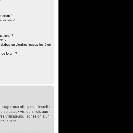
?
e forum ?
 jointes ?
ussions ?
ble ?
d’abus ou d’ordres légaux liés à ce
r du forum ?
ssages aux utilisateurs inscrits.
nibles aux visiteurs, tels que
res utilisateurs, l’adhésion à un
de le faire.