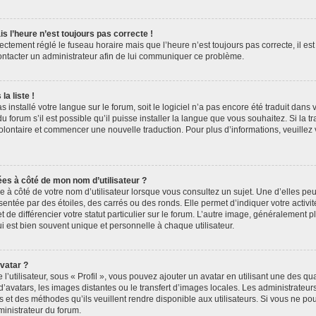
is l’heure n’est toujours pas correcte !
rectement réglé le fuseau horaire mais que l’heure n’est toujours pas correcte, il es
contacter un administrateur afin de lui communiquer ce problème.
a liste !
as installé votre langue sur le forum, soit le logiciel n’a pas encore été traduit dan
forum s’il est possible qu’il puisse installer la langue que vous souhaitez. Si la tr
volontaire et commencer une nouvelle traduction. Pour plus d’informations, veuillez
ées à côté de mon nom d’utilisateur ?
à côté de votre nom d’utilisateur lorsque vous consultez un sujet. Une d’elles pe
entée par des étoiles, des carrés ou des ronds. Elle permet d’indiquer votre acti
 de différencier votre statut particulier sur le forum. L’autre image, généralement 
 est bien souvent unique et personnelle à chaque utilisateur.
vatar ?
’utilisateur, sous « Profil », vous pouvez ajouter un avatar en utilisant une des qu
 d’avatars, les images distantes ou le transfert d’images locales. Les administrateu
s et des méthodes qu’ils veuillent rendre disponible aux utilisateurs. Si vous ne pou
ministrateur du forum.