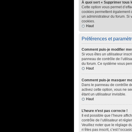
À quoi sert « Supprimer tous 
Cette option vous permet d’effa
cookies permettent également d’e
un administrateur du forum. Si
cookies.
Haut
Préférences et paramètre
Comment puis-je modifier me
Si vous êtes un utilisateur ins
panneau de contrôle de l’utilisa
du forum. Ce système vous perm
Haut
Comment puis-je masquer mon no
Dans le panneau de contrôle de 
activez cette option, vous ne 
étant un utilisateur invisible.
Haut
L’heure n’est pas correcte !
Il est possible que l’heure affic
contrôle de l’utilisateur et rég
Veuillez noter que le réglage du
n’êtes pas inscrit, c’est l’occasi