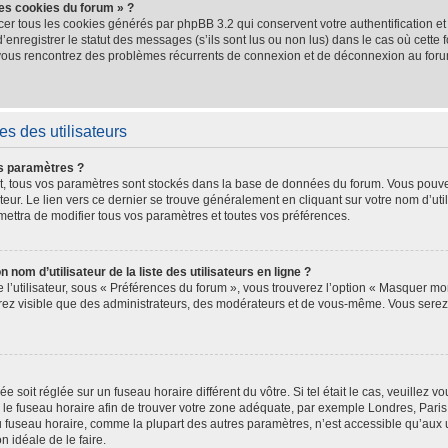
les cookies du forum » ?
cer tous les cookies générés par phpBB 3.2 qui conservent votre authentification e
nregistrer le statut des messages (s’ils sont lus ou non lus) dans le cas où cette f
 vous rencontrez des problèmes récurrents de connexion et de déconnexion au for
s des utilisateurs
s paramètres ?
crit, tous vos paramètres sont stockés dans la base de données du forum. Vous pouve
teur. Le lien vers ce dernier se trouve généralement en cliquant sur votre nom d’uti
ettra de modifier tous vos paramètres et toutes vos préférences.
m d’utilisateur de la liste des utilisateurs en ligne ?
l’utilisateur, sous « Préférences du forum », vous trouverez l’option « Masquer mon
serez visible que des administrateurs, des modérateurs et de vous-même. Vous ser
hée soit réglée sur un fuseau horaire différent du vôtre. Si tel était le cas, veuille
ler le fuseau horaire afin de trouver votre zone adéquate, par exemple Londres, Pari
 fuseau horaire, comme la plupart des autres paramètres, n’est accessible qu’aux uti
on idéale de le faire.