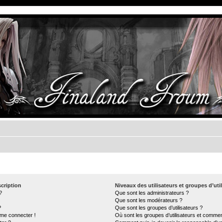
cription
Niveaux des utilisateurs et groupes d’uti
?
Que sont les administrateurs ?
Que sont les modérateurs ?
?
Que sont les groupes d’utilisateurs ?
 me connecter !
Où sont les groupes d’utilisateurs et commen