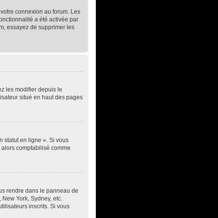
t votre connexion au forum. Les
onctionnalité a été activée par
um, essayez de supprimer les
z les modifier depuis le
lisateur situé en haut des pages
 statut en ligne ». Si vous
ez alors comptabilisé comme
z vous rendre dans le panneau de
s, New York, Sydney, etc.
lisateurs inscrits. Si vous