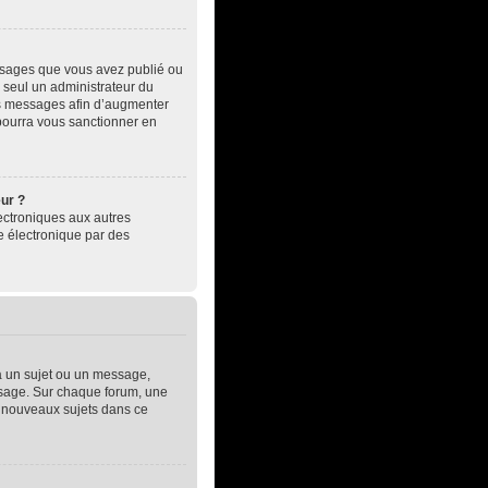
essages que vous avez publié ou
, seul un administrateur du
es messages afin d’augmenter
pourra vous sanctionner en
eur ?
électroniques aux autres
e électronique par des
à un sujet ou un message,
essage. Sur chaque forum, une
e nouveaux sujets dans ce