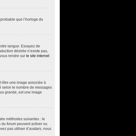
t probable que l’horloge du
s votre langue. Essayez de
aduction désirée n’existe pas,
 vous rendre sur
le site internet
ut être une image associée à
vité selon le nombre de messages
plus grande, est une image
atre méthodes suivantes : le
rs du forum peuvent activer ou
vez pas utiliser d’avatars, nous