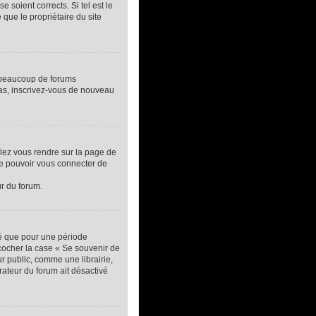
 soient corrects. Si tel est le
que le propriétaire du site
, beaucoup de forums
 cas, inscrivez-vous de nouveau
llez vous rendre sur la page de
de pouvoir vous connecter de
ur du forum.
té que pour une période
 cocher la case « Se souvenir de
 public, comme une librairie,
trateur du forum ait désactivé