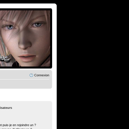
Connexion
lisateurs
t puis-je en rejoindre un ?