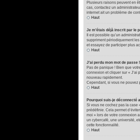
Plusieurs raisons peuvent en êtr
cas, contactez un administrateur
internet ait un problème de confi
Haut
Je m’étais déjà inscrit par l
Il est possible qu’un administ
suppriment périodiquement les ut
et essayez de participer plus a
Haut
J’ai perdu mon mot de passe !
Pas de panique ! Bien que votre 
connexion et cliquer sur « J’ai
nouveau rapidement.
Cependant, si vous ne pouvez pa
Haut
Pourquoi suis-je déconnecté
Si vous ne cochez pas la case 
prédéfinie. Cela permet d’éviter
moi » lors de votre connexion 
un cybercafé, une université, et
cette fonctionnalité.
Haut