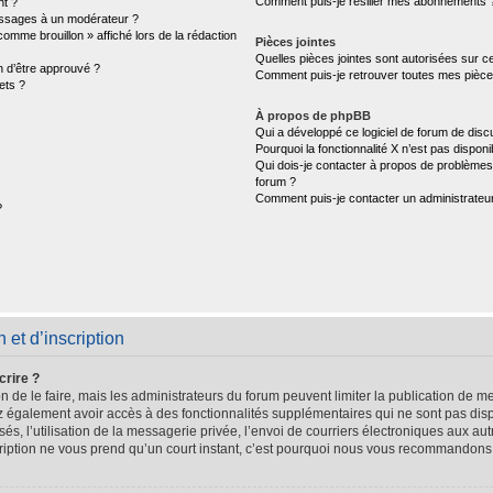
Comment puis-je résilier mes abonnements 
nt ?
ssages à un modérateur ?
comme brouillon » affiché lors de la rédaction
Pièces jointes
Quelles pièces jointes sont autorisées sur c
n d’être approuvé ?
Comment puis-je retrouver toutes mes pièces
ets ?
À propos de phpBB
Qui a développé ce logiciel de forum de disc
Pourquoi la fonctionnalité X n’est pas disponi
Qui dois-je contacter à propos de problèmes 
forum ?
Comment puis-je contacter un administrateu
?
et d’inscription
crire ?
n de le faire, mais les administrateurs du forum peuvent limiter la publication de me
 également avoir accès à des fonctionnalités supplémentaires qui ne sont pas dispo
sés, l’utilisation de la messagerie privée, l’envoi de courriers électroniques aux aut
scription ne vous prend qu’un court instant, c’est pourquoi nous vous recommandons 