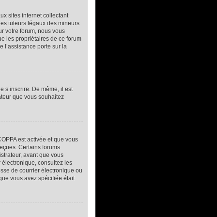
 sites internet collectant
des tuteurs légaux des mineurs
ur votre forum, nous vous
ue les propriétaires de ce forum
 l’assistance porte sur la
e s’inscrire. De même, il est
sateur que vous souhaitez
a COPPA est activée et que vous
reçues. Certains forums
istrateur, avant que vous
r électronique, consultez les
sse de courrier électronique ou
 que vous avez spécifiée était