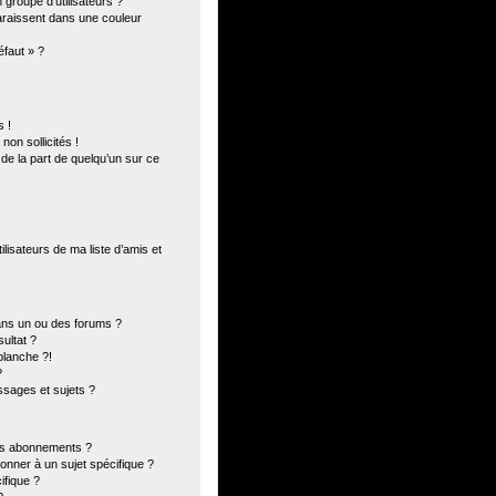
groupe d’utilisateurs ?
paraissent dans une couleur
éfaut » ?
 !
on sollicités !
 de la part de quelqu’un sur ce
lisateurs de ma liste d’amis et
ans un ou des forums ?
ultat ?
blanche ?!
?
sages et sujets ?
 les abonnements ?
onner à un sujet spécifique ?
fique ?