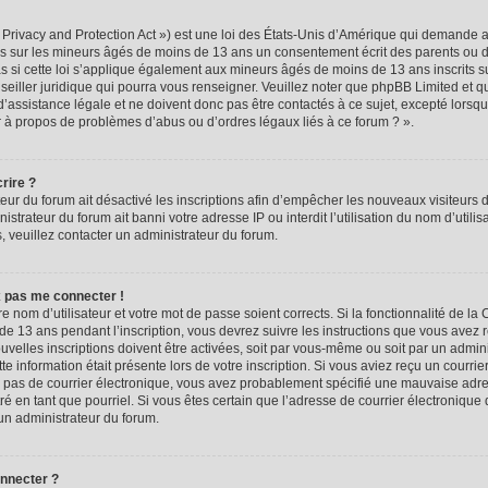
rivacy and Protection Act ») est une loi des États-Unis d’Amérique qui demande aux
ns sur les mineurs âgés de moins de 13 ans un consentement écrit des parents ou 
 si cette loi s’applique également aux mineurs âgés de moins de 13 ans inscrits s
seiller juridique qui pourra vous renseigner. Veuillez noter que phpBB Limited et q
assistance légale et ne doivent donc pas être contactés à ce sujet, excepté lorsque
r à propos de problèmes d’abus ou d’ordres légaux liés à ce forum ? ».
rire ?
teur du forum ait désactivé les inscriptions afin d’empêcher les nouveaux visiteurs d
trateur du forum ait banni votre adresse IP ou interdit l’utilisation du nom d’utili
ns, veuillez contacter un administrateur du forum.
x pas me connecter !
re nom d’utilisateur et votre mot de passe soient corrects. Si la fonctionnalité de l
de 13 ans pendant l’inscription, vous devrez suivre les instructions que vous avez 
velles inscriptions doivent être activées, soit par vous-même ou soit par un admin
tte information était présente lors de votre inscription. Si vous aviez reçu un courrie
ez pas de courrier électronique, vous avez probablement spécifié une mauvaise adre
iltré en tant que pourriel. Si vous êtes certain que l’adresse de courrier électronique
un administrateur du forum.
onnecter ?