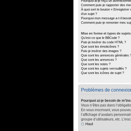
Pourquoi ai-je reçu un avertisseme
Comment puis-je rapporter des me
À quoi sert le bouton « Enregistrer 
d’un sujet ?
Pourquoi mon message a-t-il besoi
Comment puis-je remonter mes suj
Mise en forme et types de sujets
Qu’est-ce que le BBCode ?
Puis-je insérer du code HTML ?
Que sont les émoticônes ?
Puis-je insérer des images ?
Que sont les annonces générales 
Que sont les annonces ?
Que sont les notes ?
Que sont les sujets verrouillés ?
Que sont les icônes de sujet ?
Problèmes de connexion 
Pourquoi ai-je besoin de m’ins
Vous n’êtes pas dans l’obligatio
En vous inscrivant, vous pouvez
l’affichage d’avatars personnali
groupe d’utilisateurs, etc. L’in
Haut