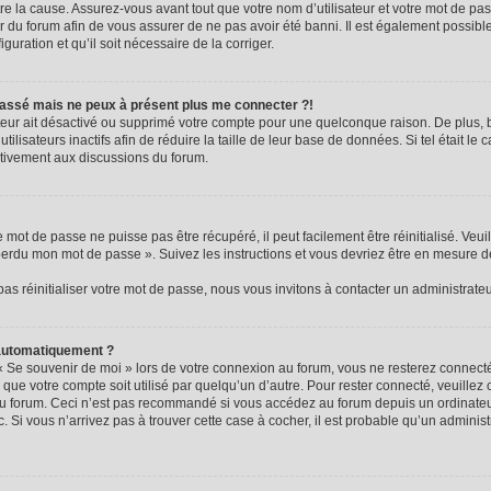
e la cause. Assurez-vous avant tout que votre nom d’utilisateur et votre mot de passe
 du forum afin de vous assurer de ne pas avoir été banni. Il est également possible 
guration et qu’il soit nécessaire de la corriger.
e passé mais ne peux à présent plus me connecter ?!
rateur ait désactivé ou supprimé votre compte pour une quelconque raison. De plus
ilisateurs inactifs afin de réduire la taille de leur base de données. Si tel était le
ctivement aux discussions du forum.
mot de passe ne puisse pas être récupéré, il peut facilement être réinitialisé. Veui
 perdu mon mot de passe ». Suivez les instructions et vous devriez être en mesure 
s réinitialiser votre mot de passe, nous vous invitons à contacter un administrate
 automatiquement ?
« Se souvenir de moi » lors de votre connexion au forum, vous ne resterez connec
 que votre compte soit utilisé par quelqu’un d’autre. Pour rester connecté, veuillez
au forum. Ceci n’est pas recommandé si vous accédez au forum depuis un ordinateur
c. Si vous n’arrivez pas à trouver cette case à cocher, il est probable qu’un adminis