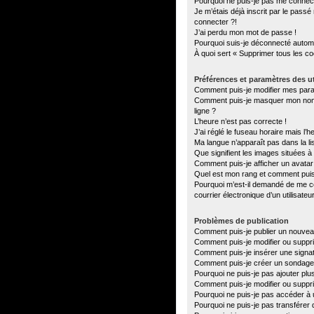
Pourquoi ne puis-je pas me connec
Je m’étais déjà inscrit par le pass
connecter ?!
J’ai perdu mon mot de passe !
Pourquoi suis-je déconnecté autom
À quoi sert « Supprimer tous les c
Préférences et paramètres des ut
Comment puis-je modifier mes par
Comment puis-je masquer mon nom d’u
ligne ?
L’heure n’est pas correcte !
J’ai réglé le fuseau horaire mais l’h
Ma langue n’apparaît pas dans la lis
Que signifient les images situées à
Comment puis-je afficher un avatar
Quel est mon rang et comment puis-
Pourquoi m’est-il demandé de me con
courrier électronique d’un utilisateu
Problèmes de publication
Comment puis-je publier un nouvea
Comment puis-je modifier ou supp
Comment puis-je insérer une sign
Comment puis-je créer un sondage
Pourquoi ne puis-je pas ajouter plu
Comment puis-je modifier ou suppr
Pourquoi ne puis-je pas accéder à 
Pourquoi ne puis-je pas transférer 