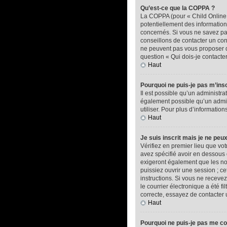
Qu’est-ce que la COPPA ?
La COPPA (pour « Child Online P
potentiellement des informatio
concernés. Si vous ne savez pas
conseillons de contacter un con
ne peuvent pas vous proposer d’
question « Qui dois-je contacte
Haut
Pourquoi ne puis-je pas m’insc
Il est possible qu’un administra
également possible qu’un adminis
utiliser. Pour plus d’informatio
Haut
Je suis inscrit mais je ne peu
Vérifiez en premier lieu que vot
avez spécifié avoir en dessous 
exigeront également que les nou
puissiez ouvrir une session ; ce
instructions. Si vous ne recev
le courrier électronique a été f
correcte, essayez de contacter 
Haut
Pourquoi ne puis-je pas me c