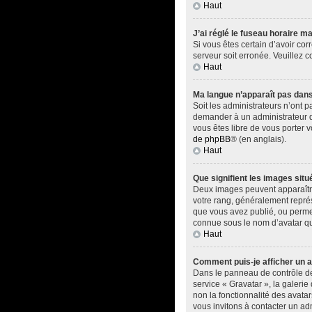
Haut
J’ai réglé le fuseau horaire ma
Si vous êtes certain d’avoir cor
serveur soit erronée. Veuillez 
Haut
Ma langue n’apparaît pas dans l
Soit les administrateurs n’ont p
demander à un administrateur du 
vous êtes libre de vous porter 
de phpBB
® (en anglais).
Haut
Que signifient les images situ
Deux images peuvent apparaître 
votre rang, généralement représ
que vous avez publié, ou permet
connue sous le nom d’avatar qui
Haut
Comment puis-je afficher un a
Dans le panneau de contrôle de l
service « Gravatar », la galerie
non la fonctionnalité des avatar
vous invitons à contacter un ad