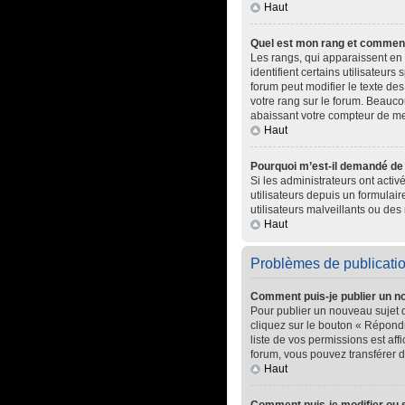
Haut
Quel est mon rang et comment 
Les rangs, qui apparaissent en 
identifient certains utilisateur
forum peut modifier le texte d
votre rang sur le forum. Beauc
abaissant votre compteur de m
Haut
Pourquoi m’est-il demandé de m
Si les administrateurs ont activ
utilisateurs depuis un formula
utilisateurs malveillants ou des 
Haut
Problèmes de publicati
Comment puis-je publier un n
Pour publier un nouveau sujet 
cliquez sur le bouton « Répondr
liste de vos permissions est af
forum, vous pouvez transférer d
Haut