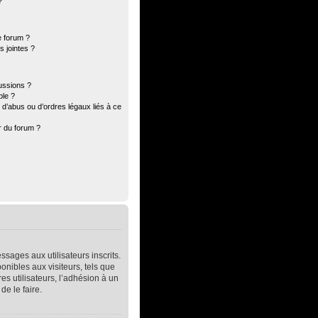
?
e forum ?
 jointes ?
ussions ?
ble ?
d’abus ou d’ordres légaux liés à ce
r du forum ?
ssages aux utilisateurs inscrits.
nibles aux visiteurs, tels que
res utilisateurs, l’adhésion à un
de le faire.