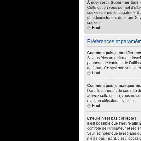
À quoi sert « Supprimer tous 
Cette option vous permet d’effa
cookies permettent également d’e
un administrateur du forum. Si
cookies.
Haut
Préférences et paramètre
Comment puis-je modifier me
Si vous êtes un utilisateur ins
panneau de contrôle de l’utilisa
du forum. Ce système vous perm
Haut
Comment puis-je masquer mon no
Dans le panneau de contrôle de 
activez cette option, vous ne 
étant un utilisateur invisible.
Haut
L’heure n’est pas correcte !
Il est possible que l’heure affic
contrôle de l’utilisateur et rég
Veuillez noter que le réglage du
n’êtes pas inscrit, c’est l’occasi