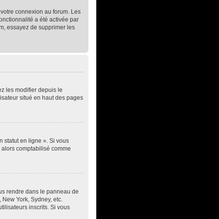
t votre connexion au forum. Les
onctionnalité a été activée par
um, essayez de supprimer les
z les modifier depuis le
lisateur situé en haut des pages
 statut en ligne ». Si vous
ez alors comptabilisé comme
z vous rendre dans le panneau de
s, New York, Sydney, etc.
lisateurs inscrits. Si vous