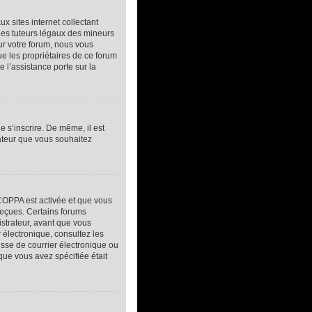
 sites internet collectant
des tuteurs légaux des mineurs
ur votre forum, nous vous
ue les propriétaires de ce forum
 l’assistance porte sur la
e s’inscrire. De même, il est
sateur que vous souhaitez
a COPPA est activée et que vous
reçues. Certains forums
istrateur, avant que vous
r électronique, consultez les
sse de courrier électronique ou
 que vous avez spécifiée était