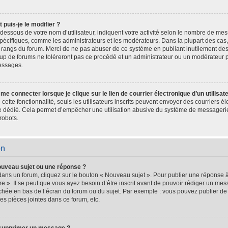
puis-je le modifier ?
dessous de votre nom d’utilisateur, indiquent votre activité selon le nombre de m
s spécifiques, comme les administrateurs et les modérateurs. Dans la plupart des cas
es rangs du forum. Merci de ne pas abuser de ce système en publiant inutilement d
oup de forums ne toléreront pas ce procédé et un administrateur ou un modérateur 
essages.
e connecter lorsque je clique sur le lien de courrier électronique d’un utilisat
é cette fonctionnalité, seuls les utilisateurs inscrits peuvent envoyer des courriers 
ire dédié. Cela permet d’empêcher une utilisation abusive du système de messageri
robots.
on
ouveau sujet ou une réponse ?
dans un forum, cliquez sur le bouton « Nouveau sujet ». Pour publier une réponse 
e ». Il se peut que vous ayez besoin d’être inscrit avant de pouvoir rédiger un m
fichée en bas de l’écran du forum ou du sujet. Par exemple : vous pouvez publier d
es pièces jointes dans ce forum, etc.