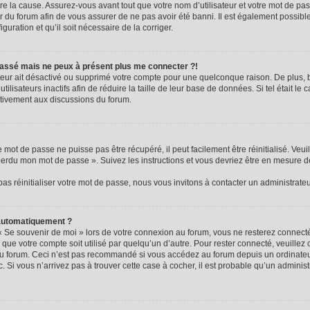
e la cause. Assurez-vous avant tout que votre nom d’utilisateur et votre mot de passe
 du forum afin de vous assurer de ne pas avoir été banni. Il est également possible 
guration et qu’il soit nécessaire de la corriger.
e passé mais ne peux à présent plus me connecter ?!
rateur ait désactivé ou supprimé votre compte pour une quelconque raison. De plus
ilisateurs inactifs afin de réduire la taille de leur base de données. Si tel était le
ctivement aux discussions du forum.
mot de passe ne puisse pas être récupéré, il peut facilement être réinitialisé. Veui
 perdu mon mot de passe ». Suivez les instructions et vous devriez être en mesure 
s réinitialiser votre mot de passe, nous vous invitons à contacter un administrate
 automatiquement ?
« Se souvenir de moi » lors de votre connexion au forum, vous ne resterez connec
 que votre compte soit utilisé par quelqu’un d’autre. Pour rester connecté, veuillez
au forum. Ceci n’est pas recommandé si vous accédez au forum depuis un ordinateur
c. Si vous n’arrivez pas à trouver cette case à cocher, il est probable qu’un adminis