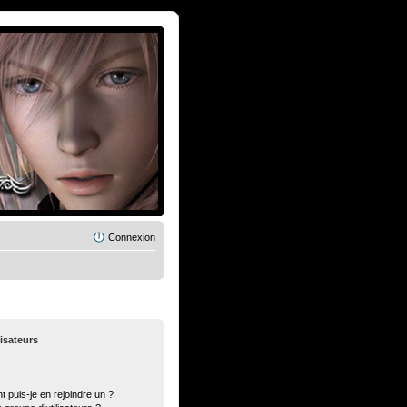
Connexion
lisateurs
t puis-je en rejoindre un ?