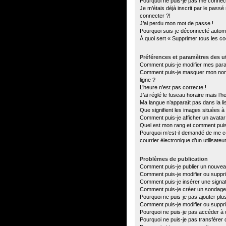
Pourquoi ne puis-je pas me connec
Je m’étais déjà inscrit par le pass
connecter ?!
J’ai perdu mon mot de passe !
Pourquoi suis-je déconnecté autom
À quoi sert « Supprimer tous les c
Préférences et paramètres des ut
Comment puis-je modifier mes par
Comment puis-je masquer mon nom d’u
ligne ?
L’heure n’est pas correcte !
J’ai réglé le fuseau horaire mais l’h
Ma langue n’apparaît pas dans la lis
Que signifient les images situées à
Comment puis-je afficher un avatar
Quel est mon rang et comment puis-
Pourquoi m’est-il demandé de me con
courrier électronique d’un utilisateu
Problèmes de publication
Comment puis-je publier un nouvea
Comment puis-je modifier ou supp
Comment puis-je insérer une sign
Comment puis-je créer un sondage
Pourquoi ne puis-je pas ajouter plu
Comment puis-je modifier ou suppr
Pourquoi ne puis-je pas accéder à 
Pourquoi ne puis-je pas transférer 