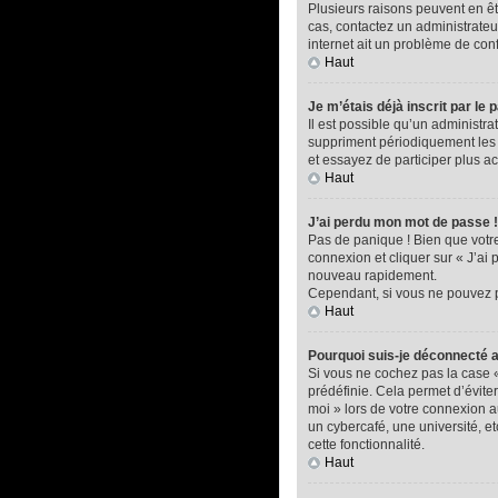
Plusieurs raisons peuvent en êtr
cas, contactez un administrateur
internet ait un problème de confi
Haut
Je m’étais déjà inscrit par l
Il est possible qu’un administ
suppriment périodiquement les ut
et essayez de participer plus a
Haut
J’ai perdu mon mot de passe !
Pas de panique ! Bien que votre 
connexion et cliquer sur « J’ai
nouveau rapidement.
Cependant, si vous ne pouvez pa
Haut
Pourquoi suis-je déconnecté
Si vous ne cochez pas la case 
prédéfinie. Cela permet d’éviter
moi » lors de votre connexion 
un cybercafé, une université, et
cette fonctionnalité.
Haut