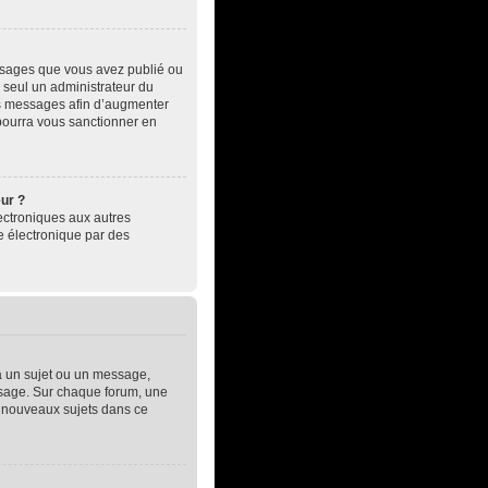
essages que vous avez publié ou
, seul un administrateur du
es messages afin d’augmenter
pourra vous sanctionner en
eur ?
électroniques aux autres
e électronique par des
à un sujet ou un message,
essage. Sur chaque forum, une
e nouveaux sujets dans ce