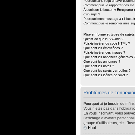
Pourquoi ai-je reçu un avertisseme
Comment puis-je rapporter des me
À quoi sert le bouton « Enregistrer 
d’un sujet ?
Pourquoi mon message a-t-il besoi
Comment puis-je remonter mes suj
Mise en forme et types de sujets
Qu’est-ce que le BBCode ?
Puis-je insérer du code HTML ?
Que sont les émoticônes ?
Puis-je insérer des images ?
Que sont les annonces générales 
Que sont les annonces ?
Que sont les notes ?
Que sont les sujets verrouillés ?
Que sont les icônes de sujet ?
Problèmes de connexion 
Pourquoi ai-je besoin de m’ins
Vous n’êtes pas dans l’obligatio
En vous inscrivant, vous pouvez
l’affichage d’avatars personnali
groupe d’utilisateurs, etc. L’in
Haut