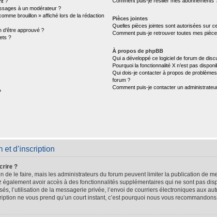
Comment puis-je résilier mes abonnements 
nt ?
ssages à un modérateur ?
comme brouillon » affiché lors de la rédaction
Pièces jointes
Quelles pièces jointes sont autorisées sur c
n d’être approuvé ?
Comment puis-je retrouver toutes mes pièces
ets ?
À propos de phpBB
Qui a développé ce logiciel de forum de disc
Pourquoi la fonctionnalité X n’est pas disponi
Qui dois-je contacter à propos de problèmes 
forum ?
Comment puis-je contacter un administrateu
?
et d’inscription
crire ?
n de le faire, mais les administrateurs du forum peuvent limiter la publication de me
 également avoir accès à des fonctionnalités supplémentaires qui ne sont pas dispo
sés, l’utilisation de la messagerie privée, l’envoi de courriers électroniques aux aut
scription ne vous prend qu’un court instant, c’est pourquoi nous vous recommandons 