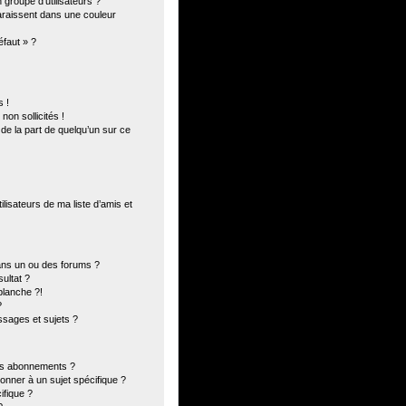
groupe d’utilisateurs ?
paraissent dans une couleur
éfaut » ?
 !
on sollicités !
 de la part de quelqu’un sur ce
lisateurs de ma liste d’amis et
ans un ou des forums ?
ultat ?
blanche ?!
?
sages et sujets ?
 les abonnements ?
onner à un sujet spécifique ?
fique ?