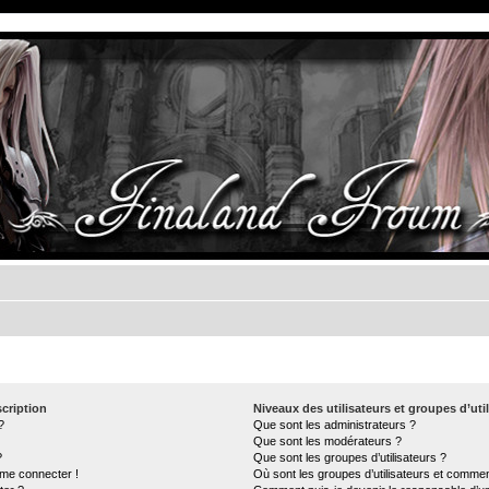
cription
Niveaux des utilisateurs et groupes d’uti
?
Que sont les administrateurs ?
Que sont les modérateurs ?
?
Que sont les groupes d’utilisateurs ?
 me connecter !
Où sont les groupes d’utilisateurs et commen