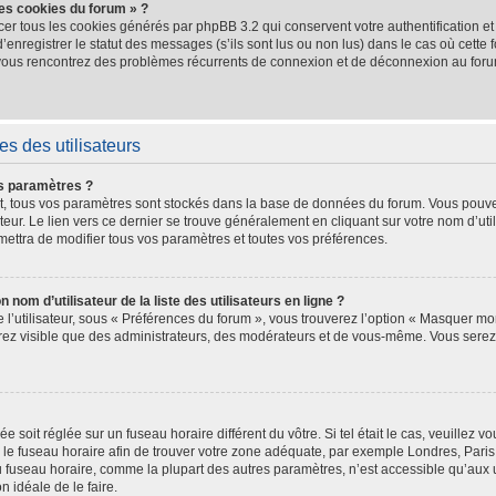
les cookies du forum » ?
cer tous les cookies générés par phpBB 3.2 qui conservent votre authentification e
nregistrer le statut des messages (s’ils sont lus ou non lus) dans le cas où cette f
 vous rencontrez des problèmes récurrents de connexion et de déconnexion au for
s des utilisateurs
s paramètres ?
crit, tous vos paramètres sont stockés dans la base de données du forum. Vous pouve
teur. Le lien vers ce dernier se trouve généralement en cliquant sur votre nom d’uti
ettra de modifier tous vos paramètres et toutes vos préférences.
m d’utilisateur de la liste des utilisateurs en ligne ?
l’utilisateur, sous « Préférences du forum », vous trouverez l’option « Masquer mon
serez visible que des administrateurs, des modérateurs et de vous-même. Vous ser
hée soit réglée sur un fuseau horaire différent du vôtre. Si tel était le cas, veuille
ler le fuseau horaire afin de trouver votre zone adéquate, par exemple Londres, Pari
 fuseau horaire, comme la plupart des autres paramètres, n’est accessible qu’aux uti
on idéale de le faire.