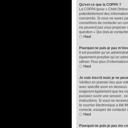
Qu’est-ce que la COPPA ?
La COPPA (pour « Child Online P
potentiellement des informatio
concernés. Si vous ne savez pas
conseillons de contacter un con
ne peuvent pas vous proposer d’
question « Qui dois-je contacte
Haut
Pourquoi ne puis-je pas m’insc
Il est possible qu’un administra
également possible qu’un adminis
utiliser. Pour plus d’informatio
Haut
Je suis inscrit mais je ne peu
Vérifiez en premier lieu que vot
avez spécifié avoir en dessous 
exigeront également que les nou
puissiez ouvrir une session ; ce
instructions. Si vous ne recev
le courrier électronique a été f
correcte, essayez de contacter 
Haut
Pourquoi ne puis-je pas me c