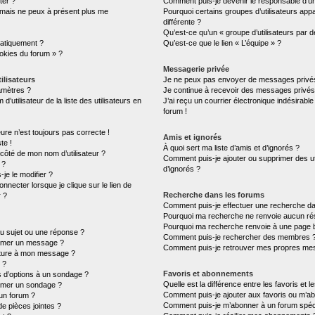
ter ?
Comment puis-je devenir le responsable d’un 
é mais ne peux à présent plus me
Pourquoi certains groupes d’utilisateurs ap
différente ?
Qu’est-ce qu’un « groupe d’utilisateurs par d
atiquement ?
Qu’est-ce que le lien « L’équipe » ?
ookies du forum » ?
Messagerie privée
ilisateurs
Je ne peux pas envoyer de messages privés
amètres ?
Je continue à recevoir des messages privés n
tilisateur de la liste des utilisateurs en
J’ai reçu un courrier électronique indésirable
forum !
eure n’est toujours pas correcte !
Amis et ignorés
te !
À quoi sert ma liste d’amis et d’ignorés ?
 côté de mon nom d’utilisateur ?
Comment puis-je ajouter ou supprimer des uti
 ?
d’ignorés ?
je le modifier ?
necter lorsque je clique sur le lien de
Recherche dans les forums
r ?
Comment puis-je effectuer une recherche d
Pourquoi ma recherche ne renvoie aucun rés
Pourquoi ma recherche renvoie à une page 
u sujet ou une réponse ?
Comment puis-je rechercher des membres 
rimer un message ?
Comment puis-je retrouver mes propres mes
ature à mon message ?
 ?
Favoris et abonnements
s d’options à un sondage ?
Quelle est la différence entre les favoris et
imer un sondage ?
Comment puis-je ajouter aux favoris ou m’ab
un forum ?
Comment puis-je m’abonner à un forum spéci
de pièces jointes ?