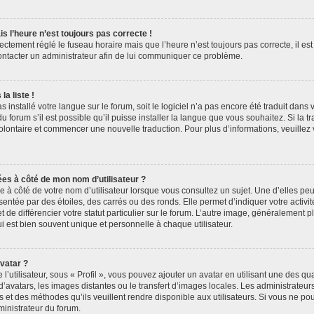
is l’heure n’est toujours pas correcte !
rectement réglé le fuseau horaire mais que l’heure n’est toujours pas correcte, il es
contacter un administrateur afin de lui communiquer ce problème.
a liste !
as installé votre langue sur le forum, soit le logiciel n’a pas encore été traduit dan
forum s’il est possible qu’il puisse installer la langue que vous souhaitez. Si la tr
volontaire et commencer une nouvelle traduction. Pour plus d’informations, veuillez
ées à côté de mon nom d’utilisateur ?
à côté de votre nom d’utilisateur lorsque vous consultez un sujet. Une d’elles pe
entée par des étoiles, des carrés ou des ronds. Elle permet d’indiquer votre acti
 de différencier votre statut particulier sur le forum. L’autre image, généralement 
 est bien souvent unique et personnelle à chaque utilisateur.
vatar ?
’utilisateur, sous « Profil », vous pouvez ajouter un avatar en utilisant une des qu
 d’avatars, les images distantes ou le transfert d’images locales. Les administrateu
s et des méthodes qu’ils veuillent rendre disponible aux utilisateurs. Si vous ne pou
ministrateur du forum.