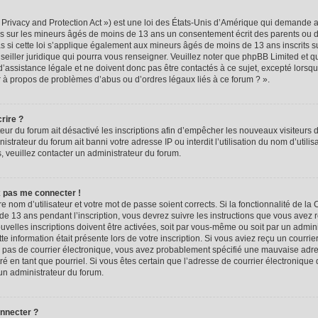
rivacy and Protection Act ») est une loi des États-Unis d’Amérique qui demande aux
ns sur les mineurs âgés de moins de 13 ans un consentement écrit des parents ou 
 si cette loi s’applique également aux mineurs âgés de moins de 13 ans inscrits s
seiller juridique qui pourra vous renseigner. Veuillez noter que phpBB Limited et q
assistance légale et ne doivent donc pas être contactés à ce sujet, excepté lorsque
r à propos de problèmes d’abus ou d’ordres légaux liés à ce forum ? ».
rire ?
teur du forum ait désactivé les inscriptions afin d’empêcher les nouveaux visiteurs d
trateur du forum ait banni votre adresse IP ou interdit l’utilisation du nom d’utili
ns, veuillez contacter un administrateur du forum.
x pas me connecter !
re nom d’utilisateur et votre mot de passe soient corrects. Si la fonctionnalité de l
de 13 ans pendant l’inscription, vous devrez suivre les instructions que vous avez 
velles inscriptions doivent être activées, soit par vous-même ou soit par un admin
tte information était présente lors de votre inscription. Si vous aviez reçu un courrie
ez pas de courrier électronique, vous avez probablement spécifié une mauvaise adre
iltré en tant que pourriel. Si vous êtes certain que l’adresse de courrier électronique
un administrateur du forum.
onnecter ?