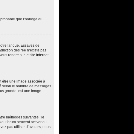
t probable que l’horloge du
s votre langue. Essayez de
aduction désirée n’existe pas,
 vous rendre sur
le site internet
ut être une image associée à
vité selon le nombre de messages
plus grande, est une image
atre méthodes suivantes : le
rs du forum peuvent activer ou
vez pas utiliser d’avatars, nous