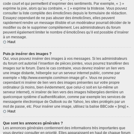
code court et qui permettent d’exprimer des sentiments. Par exemple, « :) »
exprime la joie, alors qu’au contraire, « :( » exprime la tristesse. Vous pouvez
consulter la liste complète des émoticônes depuis le formulaire de rédaction.
Essayez cependant de ne pas abuser des émoticônes, elles peuvent
rapidement rendre un message illisible et un modérateur pourrait décider de le
modifier ou de le supprimer complètement. Les administrateurs du forum
peuvent également limiter le nombre d’émoticônes qu’il est possible d’insérer
à un message.
Haut
Puis-je insérer des images ?
Oui, vous pouvez insérer des images à vos messages. Si les administrateurs
du forum ont autorisé l’insertion de pièces jointes, vous pourrez transférer des
images sur le forum. Dans le cas contraire, vous devrez insérer un lien vers
une image distante, hébergée sur un serveur internet public, comme par
exemple « http://www.exemple.com/mon-image.gif ». Vous ne pourrez
cependant ni insérer de lien vers des images présentes sur votre propre
ordinateur (à moins, bien évidemment, que celui-ci soit en lui-même un
serveur internet), ni insérer de lien vers des images hébergées derrière un
quelconque système d’authentification, comme par exemple les services de
messagerie électronique de Outlook ou de Yahoo, les sites protégés par un
mot de passe, etc. Pour insérer une image, utilisez la balise BBCode « [img] ».
Haut
Que sont les annonces générales ?
Les annonces générales contiennent des informations très importantes que
vous devriez consulter en priorité. Elles apparaissent en haut de chaque forum