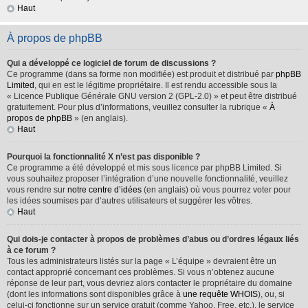
Haut
À propos de phpBB
Qui a développé ce logiciel de forum de discussions ?
Ce programme (dans sa forme non modifiée) est produit et distribué par
phpBB
Limited
, qui en est le légitime propriétaire. Il est rendu accessible sous la
« Licence Publique Générale GNU version 2 (GPL-2.0) » et peut être distribué
gratuitement. Pour plus d’informations, veuillez consulter la rubrique «
À
propos de phpBB
» (en anglais).
Haut
Pourquoi la fonctionnalité X n’est pas disponible ?
Ce programme a été développé et mis sous licence par phpBB Limited. Si
vous souhaitez proposer l’intégration d’une nouvelle fonctionnalité, veuillez
vous rendre sur
notre centre d’idées
(en anglais) où vous pourrez voter pour
les idées soumises par d’autres utilisateurs et suggérer les vôtres.
Haut
Qui dois-je contacter à propos de problèmes d’abus ou d’ordres légaux liés
à ce forum ?
Tous les administrateurs listés sur la page « L’équipe » devraient être un
contact approprié concernant ces problèmes. Si vous n’obtenez aucune
réponse de leur part, vous devriez alors contacter le propriétaire du domaine
(dont les informations sont disponibles grâce à
une requête WHOIS
), ou, si
celui-ci fonctionne sur un service gratuit (comme Yahoo, Free, etc.), le service