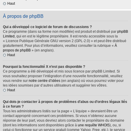
Haut
À propos de phpBB
Qui a développé ce logiciel de forum de discussions ?
Ce programme (dans sa forme non modifiée) est produit et distribué par
phpBB
Limited
, qui en est le légitime propriétaire. Il est rendu accessible sous la
« Licence Publique Générale GNU version 2 (GPL-2.0) » et peut être distribué
gratuitement. Pour plus d’informations, veuillez consulter la rubrique «
À
propos de phpBB
» (en anglais).
Haut
Pourquoi la fonctionnalité X n’est pas disponible ?
Ce programme a été développé et mis sous licence par phpBB Limited. Si
vous souhaitez proposer l’intégration d’une nouvelle fonctionnalité, veuillez
vous rendre sur
notre centre d’idées
(en anglais) où vous pourrez voter pour
les idées soumises par d’autres utilisateurs et suggérer les vôtres.
Haut
Qui dois-je contacter à propos de problèmes d’abus ou d’ordres légaux liés
à ce forum ?
Tous les administrateurs listés sur la page « L’équipe » devraient être un
contact approprié concernant ces problèmes. Si vous n’obtenez aucune
réponse de leur part, vous devriez alors contacter le propriétaire du domaine
(dont les informations sont disponibles grâce à
une requête WHOIS
), ou, si
celui-ci fonctionne sur un service gratuit (comme Yahoo, Free, etc.), le service