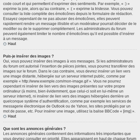
code court et qui permettent d’exprimer des sentiments. Par exemple, « :) »
exprime la joie, alors qu’au contraire, « :( » exprime la tristesse. Vous pouvez
consulter la liste complète des émoticônes depuis le formulaire de rédaction.
Essayez cependant de ne pas abuser des émoticônes, elles peuvent
rapidement rendre un message illisible et un modérateur pourrait décider de le
modifier ou de le supprimer complètement. Les administrateurs du forum
peuvent également limiter le nombre d’émoticônes qu’il est possible d’insérer
à un message.
Haut
Puis-je insérer des images ?
Oui, vous pouvez insérer des images à vos messages. Si les administrateurs
du forum ont autorisé l’insertion de pièces jointes, vous pourrez transférer des
images sur le forum. Dans le cas contraire, vous devrez insérer un lien vers
une image distante, hébergée sur un serveur internet public, comme par
exemple « http://www.exemple.com/mon-image.gif ». Vous ne pourrez
cependant ni insérer de lien vers des images présentes sur votre propre
ordinateur (à moins, bien évidemment, que celui-ci soit en lui-même un
serveur internet), ni insérer de lien vers des images hébergées derrière un
quelconque système d’authentification, comme par exemple les services de
messagerie électronique de Outlook ou de Yahoo, les sites protégés par un
mot de passe, etc. Pour insérer une image, utilisez la balise BBCode « [img] ».
Haut
Que sont les annonces générales ?
Les annonces générales contiennent des informations très importantes que
vous devriez consulter en priorité. Elles apparaissent en haut de chaque forum