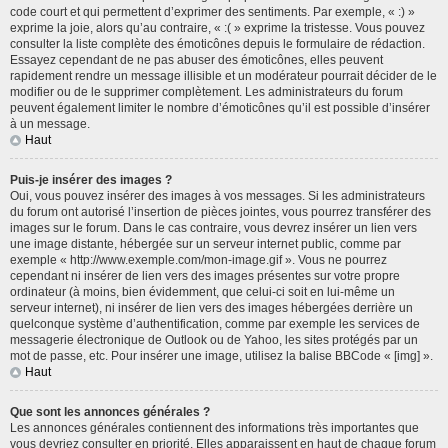
code court et qui permettent d’exprimer des sentiments. Par exemple, « :) »
exprime la joie, alors qu’au contraire, « :( » exprime la tristesse. Vous pouvez
consulter la liste complète des émoticônes depuis le formulaire de rédaction.
Essayez cependant de ne pas abuser des émoticônes, elles peuvent
rapidement rendre un message illisible et un modérateur pourrait décider de le
modifier ou de le supprimer complètement. Les administrateurs du forum
peuvent également limiter le nombre d’émoticônes qu’il est possible d’insérer
à un message.
Haut
Puis-je insérer des images ?
Oui, vous pouvez insérer des images à vos messages. Si les administrateurs
du forum ont autorisé l’insertion de pièces jointes, vous pourrez transférer des
images sur le forum. Dans le cas contraire, vous devrez insérer un lien vers
une image distante, hébergée sur un serveur internet public, comme par
exemple « http://www.exemple.com/mon-image.gif ». Vous ne pourrez
cependant ni insérer de lien vers des images présentes sur votre propre
ordinateur (à moins, bien évidemment, que celui-ci soit en lui-même un
serveur internet), ni insérer de lien vers des images hébergées derrière un
quelconque système d’authentification, comme par exemple les services de
messagerie électronique de Outlook ou de Yahoo, les sites protégés par un
mot de passe, etc. Pour insérer une image, utilisez la balise BBCode « [img] ».
Haut
Que sont les annonces générales ?
Les annonces générales contiennent des informations très importantes que
vous devriez consulter en priorité. Elles apparaissent en haut de chaque forum