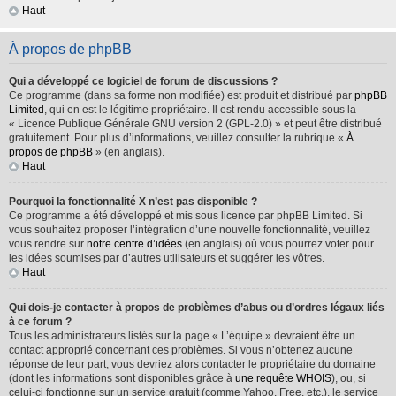
Haut
À propos de phpBB
Qui a développé ce logiciel de forum de discussions ?
Ce programme (dans sa forme non modifiée) est produit et distribué par
phpBB
Limited
, qui en est le légitime propriétaire. Il est rendu accessible sous la
« Licence Publique Générale GNU version 2 (GPL-2.0) » et peut être distribué
gratuitement. Pour plus d’informations, veuillez consulter la rubrique «
À
propos de phpBB
» (en anglais).
Haut
Pourquoi la fonctionnalité X n’est pas disponible ?
Ce programme a été développé et mis sous licence par phpBB Limited. Si
vous souhaitez proposer l’intégration d’une nouvelle fonctionnalité, veuillez
vous rendre sur
notre centre d’idées
(en anglais) où vous pourrez voter pour
les idées soumises par d’autres utilisateurs et suggérer les vôtres.
Haut
Qui dois-je contacter à propos de problèmes d’abus ou d’ordres légaux liés
à ce forum ?
Tous les administrateurs listés sur la page « L’équipe » devraient être un
contact approprié concernant ces problèmes. Si vous n’obtenez aucune
réponse de leur part, vous devriez alors contacter le propriétaire du domaine
(dont les informations sont disponibles grâce à
une requête WHOIS
), ou, si
celui-ci fonctionne sur un service gratuit (comme Yahoo, Free, etc.), le service