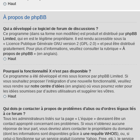
Haut
À propos de phpBB
Qui a développé ce logiciel de forum de discussions ?
Ce programme (dans sa forme non modifiée) est produit et distribué par
phpBB
Limited
, qui en est le légitime propriétaire. Il est rendu accessible sous la
« Licence Publique Générale GNU version 2 (GPL-2.0) » et peut être distribué
gratuitement. Pour plus d’informations, veuillez consulter la rubrique «
À
propos de phpBB
» (en anglais).
Haut
Pourquoi la fonctionnalité X n’est pas disponible ?
Ce programme a été développé et mis sous licence par phpBB Limited. Si
vous souhaitez proposer l’intégration d’une nouvelle fonctionnalité, veuillez
vous rendre sur
notre centre d’idées
(en anglais) où vous pourrez voter pour
les idées soumises par d’autres utilisateurs et suggérer les vôtres.
Haut
Qui dois-je contacter à propos de problèmes d’abus ou d’ordres légaux liés
à ce forum ?
Tous les administrateurs listés sur la page « L’équipe » devraient être un
contact approprié concernant ces problèmes. Si vous n’obtenez aucune
réponse de leur part, vous devriez alors contacter le propriétaire du domaine
(dont les informations sont disponibles grâce à
une requête WHOIS
), ou, si
celui-ci fonctionne sur un service gratuit (comme Yahoo, Free, etc.), le service