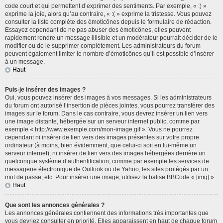
code court et qui permettent d’exprimer des sentiments. Par exemple, « :) »
exprime la joie, alors qu’au contraire, « :( » exprime la tristesse. Vous pouvez
consulter la liste complète des émoticônes depuis le formulaire de rédaction.
Essayez cependant de ne pas abuser des émoticônes, elles peuvent
rapidement rendre un message illisible et un modérateur pourrait décider de le
modifier ou de le supprimer complètement. Les administrateurs du forum
peuvent également limiter le nombre d’émoticônes qu’il est possible d’insérer
à un message.
Haut
Puis-je insérer des images ?
Oui, vous pouvez insérer des images à vos messages. Si les administrateurs
du forum ont autorisé l’insertion de pièces jointes, vous pourrez transférer des
images sur le forum. Dans le cas contraire, vous devrez insérer un lien vers
une image distante, hébergée sur un serveur internet public, comme par
exemple « http://www.exemple.com/mon-image.gif ». Vous ne pourrez
cependant ni insérer de lien vers des images présentes sur votre propre
ordinateur (à moins, bien évidemment, que celui-ci soit en lui-même un
serveur internet), ni insérer de lien vers des images hébergées derrière un
quelconque système d’authentification, comme par exemple les services de
messagerie électronique de Outlook ou de Yahoo, les sites protégés par un
mot de passe, etc. Pour insérer une image, utilisez la balise BBCode « [img] ».
Haut
Que sont les annonces générales ?
Les annonces générales contiennent des informations très importantes que
vous devriez consulter en priorité. Elles apparaissent en haut de chaque forum