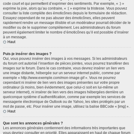
code court et qui permettent d’exprimer des sentiments. Par exemple, « :) »
exprime la joie, alors qu’au contraire, « :( » exprime la tristesse. Vous pouvez
consulter la liste complète des émoticônes depuis le formulaire de rédaction.
Essayez cependant de ne pas abuser des émoticônes, elles peuvent
rapidement rendre un message illisible et un modérateur pourrait décider de le
modifier ou de le supprimer complètement. Les administrateurs du forum
peuvent également limiter le nombre d’émoticônes qu’il est possible d’insérer
à un message.
Haut
Puis-je insérer des images ?
Oui, vous pouvez insérer des images à vos messages. Si les administrateurs
du forum ont autorisé l’insertion de pièces jointes, vous pourrez transférer des
images sur le forum. Dans le cas contraire, vous devrez insérer un lien vers
une image distante, hébergée sur un serveur internet public, comme par
exemple « http://www.exemple.com/mon-image.gif ». Vous ne pourrez
cependant ni insérer de lien vers des images présentes sur votre propre
ordinateur (à moins, bien évidemment, que celui-ci soit en lui-même un
serveur internet), ni insérer de lien vers des images hébergées derrière un
quelconque système d’authentification, comme par exemple les services de
messagerie électronique de Outlook ou de Yahoo, les sites protégés par un
mot de passe, etc. Pour insérer une image, utilisez la balise BBCode « [img] ».
Haut
Que sont les annonces générales ?
Les annonces générales contiennent des informations très importantes que
vous devriez consulter en priorité. Elles apparaissent en haut de chaque forum