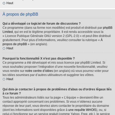
Haut
À propos de phpBB
Qui a développé ce logiciel de forum de discussions ?
Ce programme (dans sa forme non modifiée) est produit et distribué par
phpBB
Limited
, qui en est le légitime propriétaire. Il est rendu accessible sous la
« Licence Publique Générale GNU version 2 (GPL-2.0) » et peut être distribué
gratuitement. Pour plus d’informations, veuillez consulter la rubrique «
À
propos de phpBB
» (en anglais).
Haut
Pourquoi la fonctionnalité X n’est pas disponible ?
Ce programme a été développé et mis sous licence par phpBB Limited. Si
vous souhaitez proposer l’intégration d’une nouvelle fonctionnalité, veuillez
vous rendre sur
notre centre d’idées
(en anglais) où vous pourrez voter pour
les idées soumises par d’autres utilisateurs et suggérer les vôtres.
Haut
Qui dois-je contacter à propos de problèmes d’abus ou d’ordres légaux liés
à ce forum ?
Tous les administrateurs listés sur la page « L’équipe » devraient être un
contact approprié concernant ces problèmes. Si vous n’obtenez aucune
réponse de leur part, vous devriez alors contacter le propriétaire du domaine
(dont les informations sont disponibles grâce à
une requête WHOIS
), ou, si
celui-ci fonctionne sur un service gratuit (comme Yahoo, Free, etc.), le service