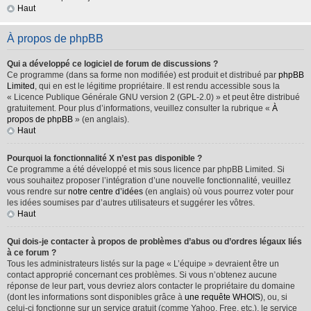
Haut
À propos de phpBB
Qui a développé ce logiciel de forum de discussions ?
Ce programme (dans sa forme non modifiée) est produit et distribué par
phpBB
Limited
, qui en est le légitime propriétaire. Il est rendu accessible sous la
« Licence Publique Générale GNU version 2 (GPL-2.0) » et peut être distribué
gratuitement. Pour plus d’informations, veuillez consulter la rubrique «
À
propos de phpBB
» (en anglais).
Haut
Pourquoi la fonctionnalité X n’est pas disponible ?
Ce programme a été développé et mis sous licence par phpBB Limited. Si
vous souhaitez proposer l’intégration d’une nouvelle fonctionnalité, veuillez
vous rendre sur
notre centre d’idées
(en anglais) où vous pourrez voter pour
les idées soumises par d’autres utilisateurs et suggérer les vôtres.
Haut
Qui dois-je contacter à propos de problèmes d’abus ou d’ordres légaux liés
à ce forum ?
Tous les administrateurs listés sur la page « L’équipe » devraient être un
contact approprié concernant ces problèmes. Si vous n’obtenez aucune
réponse de leur part, vous devriez alors contacter le propriétaire du domaine
(dont les informations sont disponibles grâce à
une requête WHOIS
), ou, si
celui-ci fonctionne sur un service gratuit (comme Yahoo, Free, etc.), le service