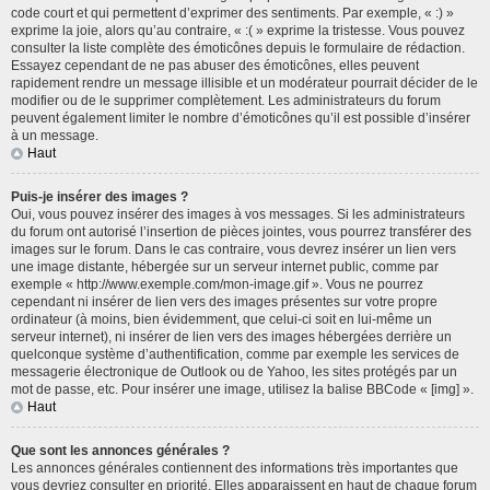
code court et qui permettent d’exprimer des sentiments. Par exemple, « :) »
exprime la joie, alors qu’au contraire, « :( » exprime la tristesse. Vous pouvez
consulter la liste complète des émoticônes depuis le formulaire de rédaction.
Essayez cependant de ne pas abuser des émoticônes, elles peuvent
rapidement rendre un message illisible et un modérateur pourrait décider de le
modifier ou de le supprimer complètement. Les administrateurs du forum
peuvent également limiter le nombre d’émoticônes qu’il est possible d’insérer
à un message.
Haut
Puis-je insérer des images ?
Oui, vous pouvez insérer des images à vos messages. Si les administrateurs
du forum ont autorisé l’insertion de pièces jointes, vous pourrez transférer des
images sur le forum. Dans le cas contraire, vous devrez insérer un lien vers
une image distante, hébergée sur un serveur internet public, comme par
exemple « http://www.exemple.com/mon-image.gif ». Vous ne pourrez
cependant ni insérer de lien vers des images présentes sur votre propre
ordinateur (à moins, bien évidemment, que celui-ci soit en lui-même un
serveur internet), ni insérer de lien vers des images hébergées derrière un
quelconque système d’authentification, comme par exemple les services de
messagerie électronique de Outlook ou de Yahoo, les sites protégés par un
mot de passe, etc. Pour insérer une image, utilisez la balise BBCode « [img] ».
Haut
Que sont les annonces générales ?
Les annonces générales contiennent des informations très importantes que
vous devriez consulter en priorité. Elles apparaissent en haut de chaque forum