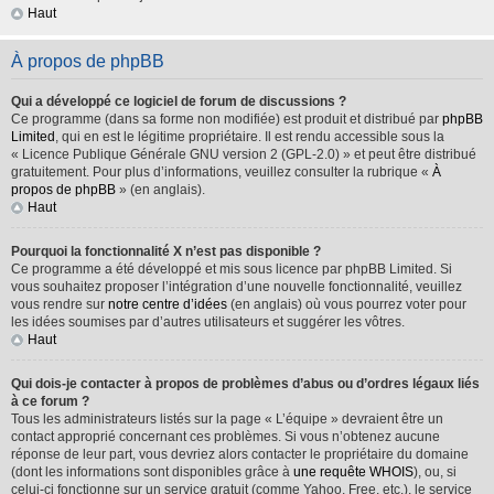
Haut
À propos de phpBB
Qui a développé ce logiciel de forum de discussions ?
Ce programme (dans sa forme non modifiée) est produit et distribué par
phpBB
Limited
, qui en est le légitime propriétaire. Il est rendu accessible sous la
« Licence Publique Générale GNU version 2 (GPL-2.0) » et peut être distribué
gratuitement. Pour plus d’informations, veuillez consulter la rubrique «
À
propos de phpBB
» (en anglais).
Haut
Pourquoi la fonctionnalité X n’est pas disponible ?
Ce programme a été développé et mis sous licence par phpBB Limited. Si
vous souhaitez proposer l’intégration d’une nouvelle fonctionnalité, veuillez
vous rendre sur
notre centre d’idées
(en anglais) où vous pourrez voter pour
les idées soumises par d’autres utilisateurs et suggérer les vôtres.
Haut
Qui dois-je contacter à propos de problèmes d’abus ou d’ordres légaux liés
à ce forum ?
Tous les administrateurs listés sur la page « L’équipe » devraient être un
contact approprié concernant ces problèmes. Si vous n’obtenez aucune
réponse de leur part, vous devriez alors contacter le propriétaire du domaine
(dont les informations sont disponibles grâce à
une requête WHOIS
), ou, si
celui-ci fonctionne sur un service gratuit (comme Yahoo, Free, etc.), le service