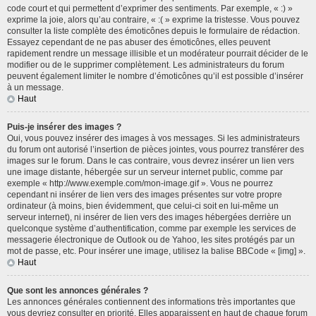
code court et qui permettent d’exprimer des sentiments. Par exemple, « :) »
exprime la joie, alors qu’au contraire, « :( » exprime la tristesse. Vous pouvez
consulter la liste complète des émoticônes depuis le formulaire de rédaction.
Essayez cependant de ne pas abuser des émoticônes, elles peuvent
rapidement rendre un message illisible et un modérateur pourrait décider de le
modifier ou de le supprimer complètement. Les administrateurs du forum
peuvent également limiter le nombre d’émoticônes qu’il est possible d’insérer
à un message.
Haut
Puis-je insérer des images ?
Oui, vous pouvez insérer des images à vos messages. Si les administrateurs
du forum ont autorisé l’insertion de pièces jointes, vous pourrez transférer des
images sur le forum. Dans le cas contraire, vous devrez insérer un lien vers
une image distante, hébergée sur un serveur internet public, comme par
exemple « http://www.exemple.com/mon-image.gif ». Vous ne pourrez
cependant ni insérer de lien vers des images présentes sur votre propre
ordinateur (à moins, bien évidemment, que celui-ci soit en lui-même un
serveur internet), ni insérer de lien vers des images hébergées derrière un
quelconque système d’authentification, comme par exemple les services de
messagerie électronique de Outlook ou de Yahoo, les sites protégés par un
mot de passe, etc. Pour insérer une image, utilisez la balise BBCode « [img] ».
Haut
Que sont les annonces générales ?
Les annonces générales contiennent des informations très importantes que
vous devriez consulter en priorité. Elles apparaissent en haut de chaque forum