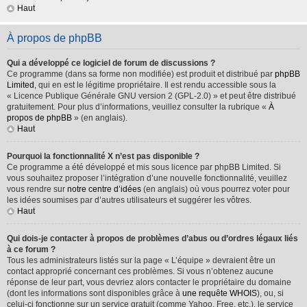
Haut
À propos de phpBB
Qui a développé ce logiciel de forum de discussions ?
Ce programme (dans sa forme non modifiée) est produit et distribué par
phpBB
Limited
, qui en est le légitime propriétaire. Il est rendu accessible sous la
« Licence Publique Générale GNU version 2 (GPL-2.0) » et peut être distribué
gratuitement. Pour plus d’informations, veuillez consulter la rubrique «
À
propos de phpBB
» (en anglais).
Haut
Pourquoi la fonctionnalité X n’est pas disponible ?
Ce programme a été développé et mis sous licence par phpBB Limited. Si
vous souhaitez proposer l’intégration d’une nouvelle fonctionnalité, veuillez
vous rendre sur
notre centre d’idées
(en anglais) où vous pourrez voter pour
les idées soumises par d’autres utilisateurs et suggérer les vôtres.
Haut
Qui dois-je contacter à propos de problèmes d’abus ou d’ordres légaux liés
à ce forum ?
Tous les administrateurs listés sur la page « L’équipe » devraient être un
contact approprié concernant ces problèmes. Si vous n’obtenez aucune
réponse de leur part, vous devriez alors contacter le propriétaire du domaine
(dont les informations sont disponibles grâce à
une requête WHOIS
), ou, si
celui-ci fonctionne sur un service gratuit (comme Yahoo, Free, etc.), le service