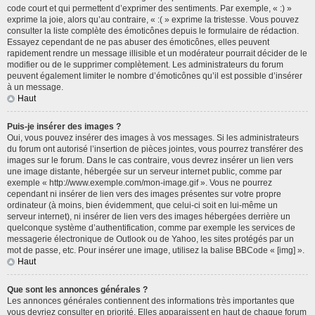
code court et qui permettent d’exprimer des sentiments. Par exemple, « :) »
exprime la joie, alors qu’au contraire, « :( » exprime la tristesse. Vous pouvez
consulter la liste complète des émoticônes depuis le formulaire de rédaction.
Essayez cependant de ne pas abuser des émoticônes, elles peuvent
rapidement rendre un message illisible et un modérateur pourrait décider de le
modifier ou de le supprimer complètement. Les administrateurs du forum
peuvent également limiter le nombre d’émoticônes qu’il est possible d’insérer
à un message.
Haut
Puis-je insérer des images ?
Oui, vous pouvez insérer des images à vos messages. Si les administrateurs
du forum ont autorisé l’insertion de pièces jointes, vous pourrez transférer des
images sur le forum. Dans le cas contraire, vous devrez insérer un lien vers
une image distante, hébergée sur un serveur internet public, comme par
exemple « http://www.exemple.com/mon-image.gif ». Vous ne pourrez
cependant ni insérer de lien vers des images présentes sur votre propre
ordinateur (à moins, bien évidemment, que celui-ci soit en lui-même un
serveur internet), ni insérer de lien vers des images hébergées derrière un
quelconque système d’authentification, comme par exemple les services de
messagerie électronique de Outlook ou de Yahoo, les sites protégés par un
mot de passe, etc. Pour insérer une image, utilisez la balise BBCode « [img] ».
Haut
Que sont les annonces générales ?
Les annonces générales contiennent des informations très importantes que
vous devriez consulter en priorité. Elles apparaissent en haut de chaque forum